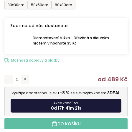
30x30cm
50x50cm
80x80cm
Zdarma od nás dostanete
Diamantovací tužka - Dřevěná s dlouhým
hrotem v hodnotě 39 Kč
Možnosti dopravy a platby
od
489 Kč
M
-3 %
Využijte dodatečnou slevu
se slevovým kódem
3DEAL
Akce končí za:
0d 17h 41m 20s
DO KOŠÍKU