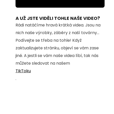
Loaded
:
Unmute
23.38%
A UŽ JSTE VIDĚLI TOHLE NAŠE VIDEO?
Rádi natáčíme hravá krátká videa. Jsou na
nich naše výrobky, záběry z naší továrny...
Podívejte se třeba na tohle! Když
zaktualizujete stránku, objeví se vám zase
jiné. A jestli se vám naše videa líbí, tak nás
můžete sledovat na našem
TikToku
.