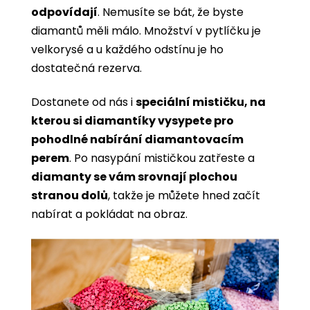
odpovídají
. Nemusíte se bát, že byste
diamantů měli málo. Množství v pytlíčku je
velkorysé a u každého odstínu je ho
dostatečná rezerva.
Dostanete od nás i
speciální mističku, na
kterou si diamantíky vysypete pro
pohodlné nabírání diamantovacím
perem
. Po nasypání mističkou zatřeste a
diamanty se vám srovnají plochou
stranou dolů
, takže je můžete hned začít
nabírat a pokládat na obraz.