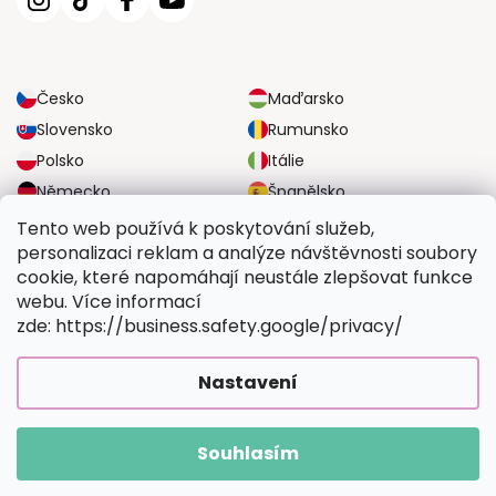
Česko
Maďarsko
Slovensko
Rumunsko
Polsko
Itálie
Německo
Španělsko
Velká Británie
Rakousko
Tento web používá k poskytování služeb,
personalizaci reklam a analýze návštěvnosti soubory
cookie, které napomáhají neustále zlepšovat funkce
SPOLEHLIVÉ MOŽNOSTI DOPRAVY
webu. Více informací
zde: https://business.safety.google/privacy/
BEZPEČNÉ MOŽNOSTI PLATBY
Nastavení
Souhlasím
Copyright 2026
Vymalujsisam.cz
. Všechna práva vyhrazena.
Vytvořil Shoptet Premium
|
Upravilo
FV STUDIO