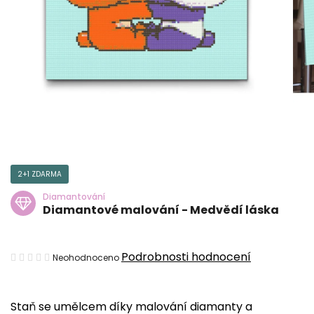
2+1 ZDARMA
Diamantování
Diamantové malování - Medvědí láska
Průměrné
Podrobnosti hodnocení
Neohodnoceno
hodnocení
produktu
Staň se umělcem díky malování diamanty a
je