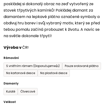
poskládej si dokonalý obraz na zeď vytvořený ze
0,0
stovek třpytivých kamínků! Pokládej diamant za
z
diamantem na lepkavé plátno označené symboly a
5
obdivuj hru barev i svůj vybraný motiv, který se před
hvězdiček.
tebou pomalu začíná probouzet k životu. A navíc se
na světle dokonale třpytí!
Výroba v
ČR!
Rámování
S vnitřním rámem (Doporučujeme👍)
Pouze srolované plátno
Na kartonové desce
Na plastové desce
Diamanty
Kulaté
Čtvercové
Velikost