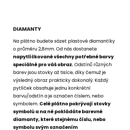
DIAMANTY
Na plátno budete sázet plastové diamantíky
o průměru 2,8mm. Od nás dostanete
napytlíčkované všechny potřebné barvy
speciálně pro váš obraz.
Odstínů různých
barev jsou stovky až tisíce, díky čemuž je
výsledný obraz prakticky dokonalý.
Každý
pytlíček obsahuje jednu konkrétní
barvu/odstín a je označen číslem, nebo
symbolem.
Celé plátno pokrývají stovky
symbolů a na ně pokládáte barevné
diamanty, které stejnému číslu, nebo
symbolu svým označením