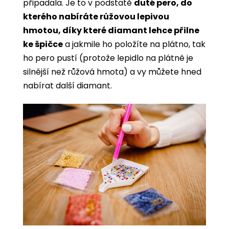
připadala. Je to v podstatě
duté pero, do
kterého nabíráte růžovou lepivou
hmotou, díky které diamant lehce přilne
ke špičce
a jakmile ho položíte na plátno, tak
ho pero pustí (protože lepidlo na plátně je
silnější než růžová hmota) a vy můžete hned
nabírat další diamant.