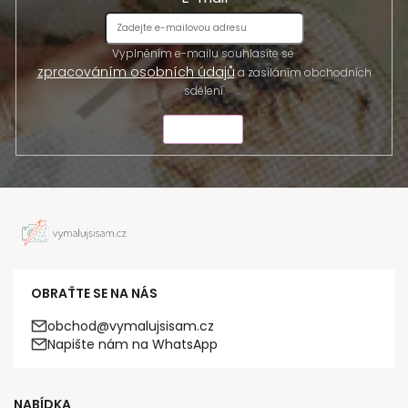
Vyplněním e-mailu souhlasíte se
zpracováním osobních údajů
a zasíláním obchodních
sdělení.
ODESLAT
OBRAŤTE SE NA NÁS
obchod@vymalujsisam.cz
Napište nám na WhatsApp
NABÍDKA