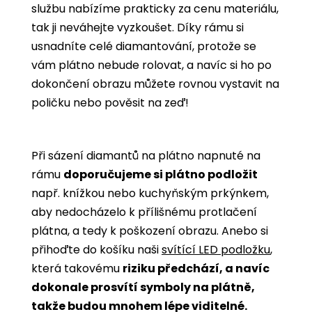
službu nabízíme prakticky za cenu materiálu,
tak ji neváhejte vyzkoušet. Díky rámu si
usnadníte celé diamantování, protože se
vám plátno nebude rolovat, a navíc si ho po
dokončení obrazu můžete rovnou vystavit na
poličku nebo pověsit na zeď!
Při sázení diamantů na plátno napnuté na
rámu
doporučujeme si plátno podložit
např. knížkou nebo kuchyňským prkýnkem,
aby nedocházelo k přílišnému protlačení
plátna, a tedy k poškození obrazu. Anebo si
přihoďte do košíku naši
svítící LED podložku
,
která takovému
riziku předchází, a navíc
dokonale prosvítí symboly na plátně,
takže budou mnohem lépe viditelné.