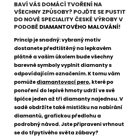
BAVÍ VÁS DOMÁCÍ TVOŘENÍ NA
VŠECHNY ZPŮSOBY? POJĎTE SE PUSTIT
DO NOVÉ SPECIALITY ČESKÉ VÝROBY V
PODOBĚ
DIAMANTOVÉHO MALOVÁNÍ
!
Princip je snadný: vybraný motiv
dostanete předtištěný na lepkavém
plátně a vašim úkolem bude všechny
barevné symboly vyplnit diamanty s
odpovídajícím označením. K tomu vám
pomůže
diamantovací pero
, které po
ponoření do lepivé hmoty udrží ve své
špičce jeden až tři diamanty najednou. V
sadě obdržíte také mističku na nabírání
diamantů, grafickou předlohu a
podrobný návod. Jste připraveni vrhnout
se do třpytivého světa zábavy?