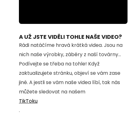
Loaded
:
Unmute
51.79%
A UŽ JSTE VIDĚLI TOHLE NAŠE VIDEO?
Rádi natáčíme hravá krátká videa. Jsou na
nich naše výrobky, záběry z naší továrny...
Podívejte se třeba na tohle! Když
zaktualizujete stránku, objeví se vám zase
jiné. A jestli se vám naše videa líbí, tak nás
můžete sledovat na našem
TikToku
.