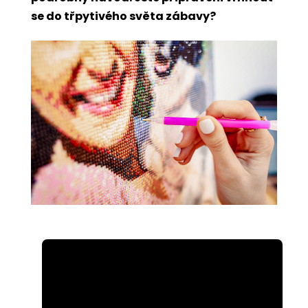
se do třpytivého světa zábavy?