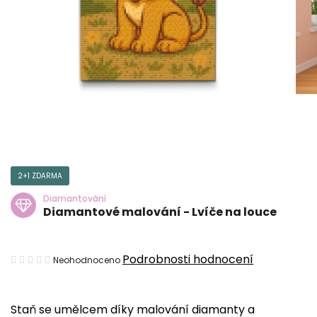
2+1 ZDARMA
Diamantování
Diamantové malování - Lvíče na louce
Průměrné
Podrobnosti hodnocení
Neohodnoceno
hodnocení
produktu
Staň se umělcem díky malování diamanty a
je