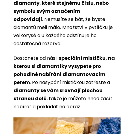
diamanty, které stejnému číslu, nebo
symbolu svým označením
odpovídají
. Nemusíte se bát, že byste
diamantů měli málo. Množství v pytlíčku je
velkorysé a u každého odstínu je ho
dostatečná rezerva.
Dostanete od nás i
speciální mističku, na
kterou si diamantíky vysypete pro
pohodlné nabírání diamantovacím
perem
. Po nasypání mističkou zatřeste a
diamanty se vám srovnají plochou
stranou dolů
, takže je můžete hned začít
nabírat a pokládat na obraz.