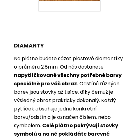
DIAMANTY
Na plátno budete sázet plastové diamantíky
o průměru 2,8mm. Od nás dostanete
napytlíčkované všechny potřebné barvy
speciálně pro váš obraz.
Odstínů různých
barev jsou stovky až tisíce, díky čemuž je
výsledný obraz prakticky dokonalý.
Každý
pytlíček obsahuje jednu konkrétní
barvu/odstín a je označen číslem, nebo
symbolem.
Celé plátno pokrývají stovky
symbolů a na ně pokládáte barevné