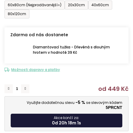
60x80cm (Nejprodávanější⭐)
20x30cm
40x60cm
80x120cm
Zdarma od nás dostanete
Diamantovací tužka - Dřevěná s dlouhým
hrotem v hodnotě 39 Kč
Možnosti dopravy a platby
od
449 Kč
M
-5 %
Využijte dodatečnou slevu
se slevovým kódem
5PRCNT
Akce končí za:
0d 20h 17m 59s