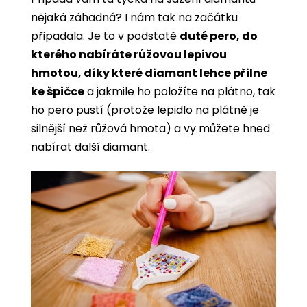
nějaká záhadná? I nám tak na začátku
připadala. Je to v podstatě
duté pero, do
kterého nabíráte růžovou lepivou
hmotou, díky které diamant lehce přilne
ke špičce
a jakmile ho položíte na plátno, tak
ho pero pustí (protože lepidlo na plátně je
silnější než růžová hmota) a vy můžete hned
nabírat další diamant.