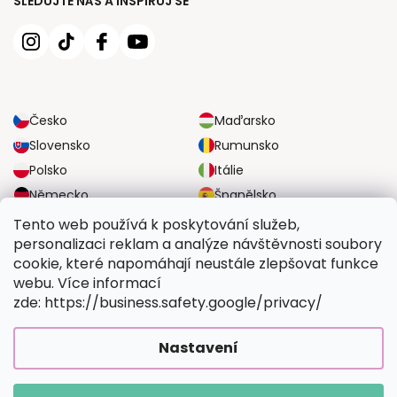
SLEDUJTE NÁS A INSPIRUJ SE
Česko
Maďarsko
Slovensko
Rumunsko
Polsko
Itálie
Německo
Španělsko
Velká Británie
Rakousko
Tento web používá k poskytování služeb,
personalizaci reklam a analýze návštěvnosti soubory
cookie, které napomáhají neustále zlepšovat funkce
SPOLEHLIVÉ MOŽNOSTI DOPRAVY
webu. Více informací
zde: https://business.safety.google/privacy/
BEZPEČNÉ MOŽNOSTI PLATBY
Nastavení