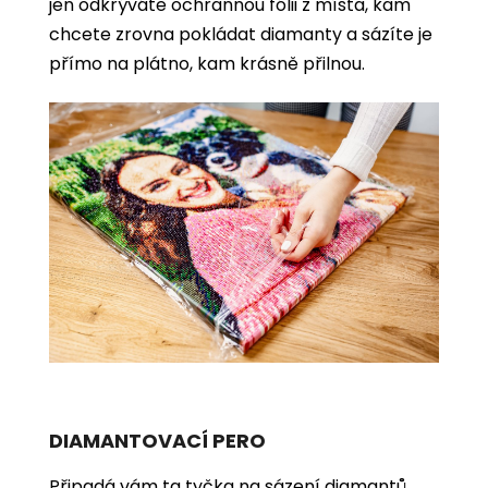
jen odkrýváte ochrannou fólii z místa, kam
chcete zrovna pokládat diamanty a sázíte je
přímo na plátno, kam krásně přilnou.
DIAMANTOVACÍ PERO
Připadá vám ta tyčka na sázení diamantů