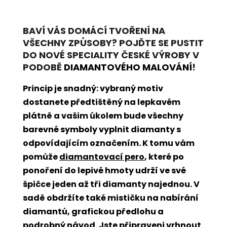
BAVÍ VÁS DOMÁCÍ TVOŘENÍ NA
VŠECHNY ZPŮSOBY? POJĎTE SE PUSTIT
DO NOVÉ SPECIALITY ČESKÉ VÝROBY V
PODOBĚ
DIAMANTOVÉHO MALOVÁNÍ
!
Princip je snadný: vybraný motiv
dostanete předtištěný na lepkavém
plátně a vašim úkolem bude všechny
barevné symboly vyplnit diamanty s
odpovídajícím označením. K tomu vám
pomůže
diamantovací pero
, které po
ponoření do lepivé hmoty udrží ve své
špičce jeden až tři diamanty najednou. V
sadě obdržíte také mističku na nabírání
diamantů, grafickou předlohu a
podrobný návod. Jste připraveni vrhnout