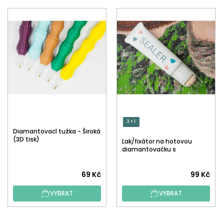
3 + 1
Diamantovací tužka - Široká
(3D tisk)
Lak/fixátor na hotovou
diamantovačku s
aplikátorem
Průměrné
Průměrné
69 Kč
99 Kč
hodnocení
hodnocení
VYBRAT
VYBRAT
produktu
produktu
je
je
5,0
5,0
Z