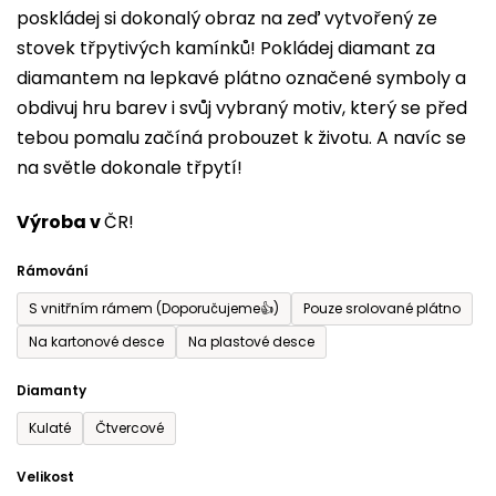
poskládej si dokonalý obraz na zeď vytvořený ze
0,0
stovek třpytivých kamínků! Pokládej diamant za
z
diamantem na lepkavé plátno označené symboly a
5
obdivuj hru barev i svůj vybraný motiv, který se před
hvězdiček.
tebou pomalu začíná probouzet k životu. A navíc se
na světle dokonale třpytí!
Výroba v
ČR!
Rámování
S vnitřním rámem (Doporučujeme👍)
Pouze srolované plátno
Na kartonové desce
Na plastové desce
Diamanty
Kulaté
Čtvercové
Velikost