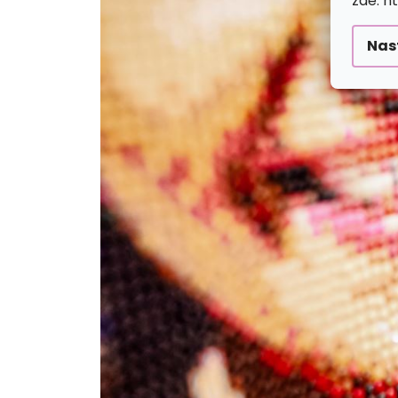
zde: h
Nas