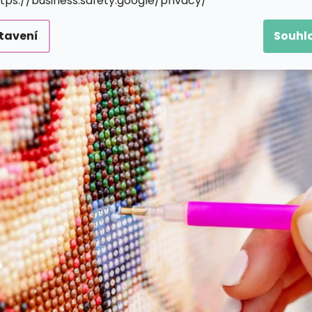
ttps://business.safety.google/privacy/
tavení
Souhl