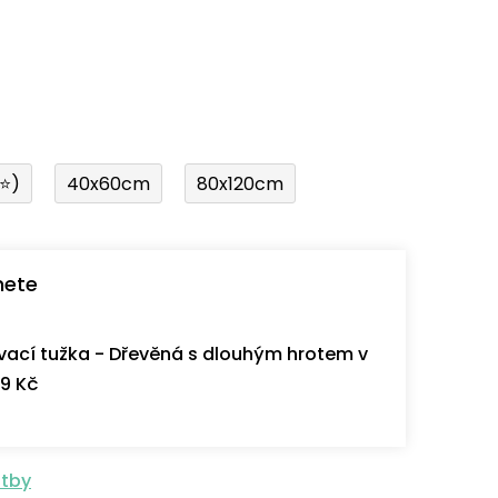
í⭐)
40x60cm
80x120cm
nete
ací tužka - Dřevěná s dlouhým hrotem v
9 Kč
atby