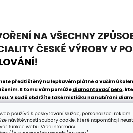
VOŘENÍ NA VŠECHNY ZPŮSOB
CIALITY ČESKÉ VÝROBY V P
LOVÁNÍ
!
tanete předtištěný na lepkavém plátně a vašim úkol
načením. K tomu vám pomůže
diamantovací pero
, kt
dnou. V sadě obdržíte také mističku na nabírání dia
řpytivého světa zábavy?
web používá k poskytování služeb, personalizaci reklam
ýze návštěvnosti soubory cookie, které napomáhají neus
vat funkce webu. Více informací