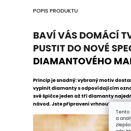
POPIS PRODUKTU
BAVÍ VÁS DOMÁCÍ T
PUSTIT DO NOVÉ SPE
DIAMANTOVÉHO MA
Princip je snadný: vybraný motiv dos
vyplnit diamanty s odpovídajícím oz
své špičce jeden až tři diamanty naje
návod. Jste připraveni vrhnout se do t
Tento 
a anal
zlepšo