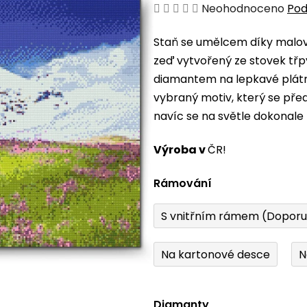
Průměrné
Neohodnoceno
Pod
hodnocení
Staň se umělcem díky malová
produktu
zeď vytvořený ze stovek třp
je
diamantem na lepkavé plátno
0,0
vybraný motiv, který se pře
z
navíc se na světle dokonale 
5
hvězdiček.
Výroba v
ČR!
Rámování
S vnitřním rámem (Dopor
Na kartonové desce
N
Diamanty