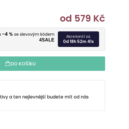
od
579 Kč
Měrná cen
-4 %
u
se slevovým kódem
Akce končí za:
4SALE
0d 18h 52m 40s
DO KOŠÍKU
tivy a ten nejlevnější budete mít od nás