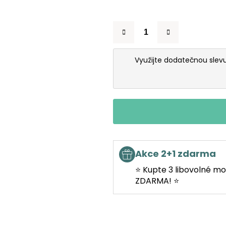
Využijte dodatečnou slev
Akce 2+1 zdarma
⭐ Kupte 3 libovolné mo
ZDARMA! ⭐