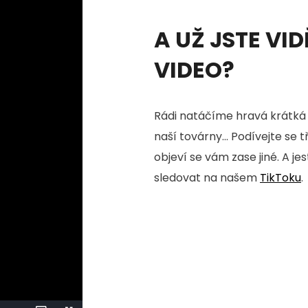
A UŽ JSTE VID
VIDEO?
Rádi natáčíme hravá krátká 
naší továrny... Podívejte se 
objeví se vám zase jiné. A je
sledovat na našem
TikToku
.