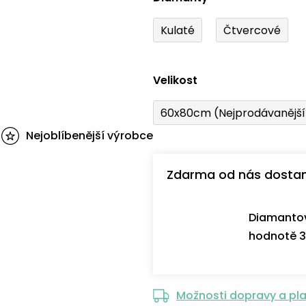
Kulaté
Čtvercové
Velikost
60x80cm (Nejprodávanějš
Nejoblíbenější výrobce
Zdarma od nás dosta
Diamantov
hodnotě 3
Možnosti dopravy a pl