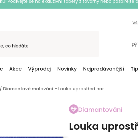
Podívejte se na exkluzivní záběry z továrny nebo posbírejte o
Vš
Př
ce
Akce
Výprodej
Novinky
Nejprodávanější
Ti
/
Diamantové malování - Louka uprostřed hor
Diamantování
Louka uprost