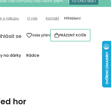
bdiv naší komunity nad vaším dílem. :-)
TO CHCI VIDĚT
e o nákupu
O nás
Kontakt
Přihlášení
ihlásit se
Vaše přání
PRÁZDNÝ KOŠÍK
NÁKUPNÍ
KOŠÍK
py na dárky
Rádce
řed hor