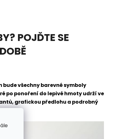
Y? POJĎTE SE
ODOBĚ
em bude všechny barevné symboly
eré po ponoření do lepivé hmoty udrží ve
mantů, grafickou předlohu a podrobný
tále