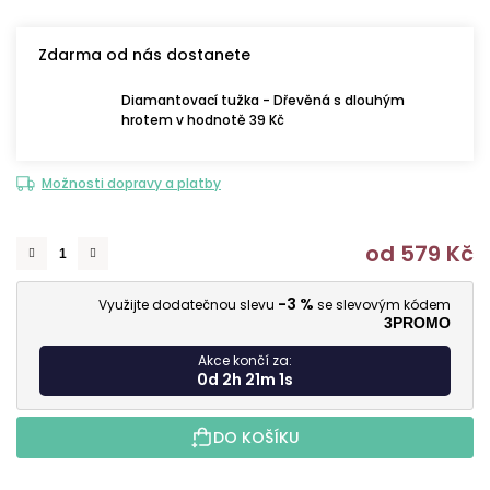
Zdarma od nás dostanete
Diamantovací tužka - Dřevěná s dlouhým
hrotem v hodnotě 39 Kč
Možnosti dopravy a platby
od
579 Kč
M
-3 %
Využijte dodatečnou slevu
se slevovým kódem
3PROMO
Akce končí za:
0d 2h 21m 0s
DO KOŠÍKU