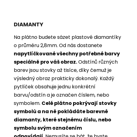
DIAMANTY
Na plátno budete sázet plastové diamantíky
o průměru 2,8mm. Od nás dostanete
napytlíčkované všechny potřebné barvy
speciálně pro váš obraz.
Odstínů různých
barev jsou stovky až tisíce, díky čemuž je
výsledný obraz prakticky dokonalý.
Každý
pytlíček obsahuje jednu konkrétní
barvu/odstín a je označen číslem, nebo
symbolem.
Celé plátno pokrývají stovky
symbolů a na ně pokládáte barevné
diamanty, které stejnému číslu, nebo
symbolu svým označením
odpovídají
. Nemusíte se bát, že byste