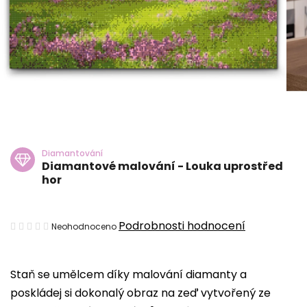
Diamantování
Diamantové malování - Louka uprostřed
hor
Průměrné
Podrobnosti hodnocení
Neohodnoceno
hodnocení
produktu
Staň se umělcem díky malování diamanty a
je
poskládej si dokonalý obraz na zeď vytvořený ze
0,0