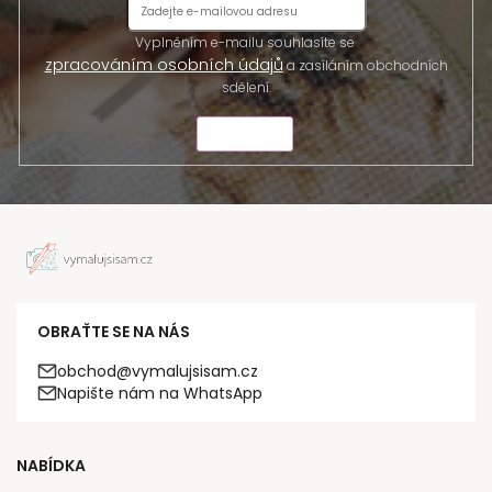
Vyplněním e-mailu souhlasíte se
zpracováním osobních údajů
a zasíláním obchodních
sdělení.
ODESLAT
OBRAŤTE SE NA NÁS
obchod@vymalujsisam.cz
Napište nám na WhatsApp
NABÍDKA