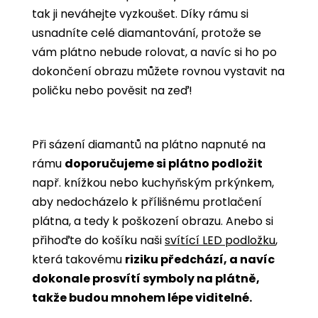
tak ji neváhejte vyzkoušet. Díky rámu si
usnadníte celé diamantování, protože se
vám plátno nebude rolovat, a navíc si ho po
dokončení obrazu můžete rovnou vystavit na
poličku nebo pověsit na zeď!
Při sázení diamantů na plátno napnuté na
rámu
doporučujeme si plátno podložit
např. knížkou nebo kuchyňským prkýnkem,
aby nedocházelo k přílišnému protlačení
plátna, a tedy k poškození obrazu. Anebo si
přihoďte do košíku naši
svítící LED podložku
,
která takovému
riziku předchází, a navíc
dokonale prosvítí symboly na plátně,
takže budou mnohem lépe viditelné.