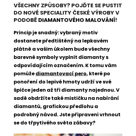
VŠECHNY ZPŮSOBY? POJĎTE SE PUSTIT
DO NOVÉ SPECIALITY ČESKÉ VÝROBY V
PODOBĚ
DIAMANTOVÉHO MALOVÁNÍ
!
Princip je snadný: vybraný motiv
dostanete předtištěný na lepkavém
plátně a vašim úkolem bude všechny
barevné symboly vyplnit diamanty s
odpovídajícím označením. K tomu vám
pomůže
diamantovací pero
, které po
ponoření do lepivé hmoty udrží ve své
špičce jeden až tři diamanty najednou. V
sadě obdržíte také mističku na nabírání
diamantů, grafickou předlohu a
podrobný návod. Jste připraveni vrhnout
se do třpytivého světa zábavy?