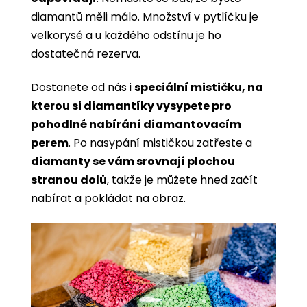
diamantů měli málo. Množství v pytlíčku je
velkorysé a u každého odstínu je ho
dostatečná rezerva.
Dostanete od nás i
speciální mističku, na
kterou si diamantíky vysypete pro
pohodlné nabírání diamantovacím
perem
. Po nasypání mističkou zatřeste a
diamanty se vám srovnají plochou
stranou dolů
, takže je můžete hned začít
nabírat a pokládat na obraz.