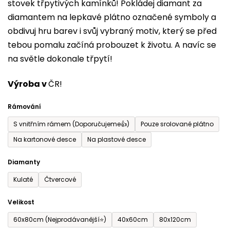
stovek třpytivých kamínků! Pokládej diamant za
z
diamantem na lepkavé plátno označené symboly a
5
obdivuj hru barev i svůj vybraný motiv, který se před
hvězdiček.
tebou pomalu začíná probouzet k životu. A navíc se
na světle dokonale třpytí!
Výroba v
ČR!
Rámování
S vnitřním rámem (Doporučujeme👍)
Pouze srolované plátno
Na kartonové desce
Na plastové desce
Diamanty
Kulaté
Čtvercové
Velikost
60x80cm (Nejprodávanější⭐)
40x60cm
80x120cm