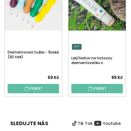
3 + 1
Diamantovací tužka - Široká
(3D tisk)
Lak/fixátor na hotovou
diamantovačku s
aplikátorem
Průměrné
Průměrné
69 Kč
99 Kč
hodnocení
hodnocení
VYBRAT
VYBRAT
produktu
produktu
je
je
5,0
5,0
Z
z
z
Á
5
5
P
hvězdiček.
hvězdiček.
SLEDUJTE NÁS
Tik Tok
Youtube
A