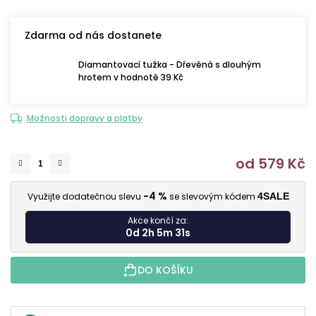
Zdarma od nás dostanete
Diamantovací tužka - Dřevěná s dlouhým
hrotem v hodnotě 39 Kč
Možnosti dopravy a platby
od
579 Kč
M
-4 %
Využijte dodatečnou slevu
se slevovým kódem
4SALE
Akce končí za:
0d 2h 5m 29s
DO KOŠÍKU