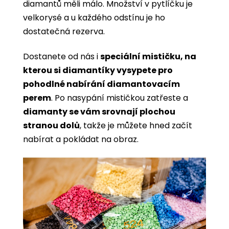
diamantů měli málo. Množství v pytlíčku je
velkorysé a u každého odstínu je ho
dostatečná rezerva.
Dostanete od nás i
speciální mističku, na
kterou si diamantíky vysypete pro
pohodlné nabírání diamantovacím
perem
. Po nasypání mističkou zatřeste a
diamanty se vám srovnají plochou
stranou dolů
, takže je můžete hned začít
nabírat a pokládat na obraz.