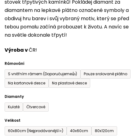
stovek třpytivých kamínků! Pokládej diamant za
z
diamantem na lepkavé plátno označené symboly a
5
obdivuj hru barev i svůj vybraný motiv, který se před
hvězdiček.
tebou pomalu začíná probouzet k životu. A navíc se
na světle dokonale třpytí!
Výroba v
ČR!
Rámování
S vnitřním rámem (Doporučujeme👍)
Pouze srolované plátno
Na kartonové desce
Na plastové desce
Diamanty
Kulaté
Čtvercové
Velikost
60x80cm (Nejprodávanější⭐)
40x60cm
80x120cm