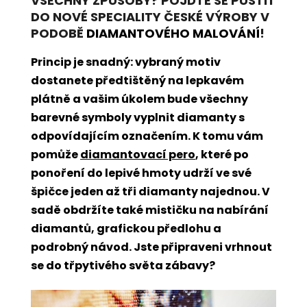
VŠECHNY ZPŮSOBY? POJĎTE SE PUSTIT
DO NOVÉ SPECIALITY ČESKÉ VÝROBY V
PODOBĚ
DIAMANTOVÉHO MALOVÁNÍ
!
Princip je snadný: vybraný motiv
dostanete předtištěný na lepkavém
plátně a vašim úkolem bude všechny
barevné symboly vyplnit diamanty s
odpovídajícím označením. K tomu vám
pomůže
diamantovací pero
, které po
ponoření do lepivé hmoty udrží ve své
špičce jeden až tři diamanty najednou. V
sadě obdržíte také mističku na nabírání
diamantů, grafickou předlohu a
podrobný návod. Jste připraveni vrhnout
se do třpytivého světa zábavy?