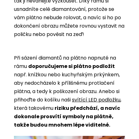
tak ji neváhejte vyzkoušet. Díky rámu si
usnadníte celé diamantování, protože se
vám plátno nebude rolovat, a navíc si ho po
dokončení obrazu můžete rovnou vystavit na
poličku nebo pověsit na zeď!
Při sázení diamantů na plátno napnuté na
rámu
doporučujeme si plátno podložit
např. knížkou nebo kuchyňským prkýnkem,
aby nedocházelo k přílišnému protlačení
plátna, a tedy k poškození obrazu. Anebo si
přihoďte do košíku naši
svítící LED podložku
,
která takovému
riziku předchází, a navíc
dokonale prosvítí symboly na plátně,
takže budou mnohem lépe viditelné.