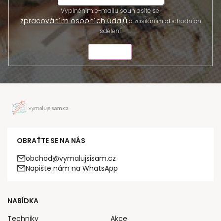
Vyplněním e-mailu souhlasíte se
zpracováním osobních údajů
a zasíláním obchodních
sdělení.
ODESLAT
OBRAŤTE SE NA NÁS
obchod@vymalujsisam.cz
Napište nám na WhatsApp
NABÍDKA
Techniky
Akce