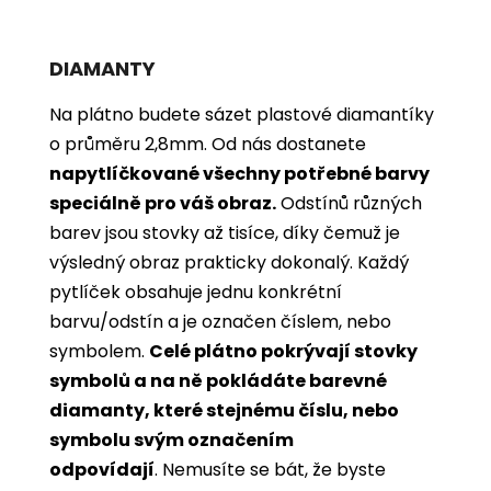
DIAMANTY
Na plátno budete sázet plastové diamantíky
o průměru 2,8mm. Od nás dostanete
napytlíčkované všechny potřebné barvy
speciálně pro váš obraz.
Odstínů různých
barev jsou stovky až tisíce, díky čemuž je
výsledný obraz prakticky dokonalý.
Každý
pytlíček obsahuje jednu konkrétní
barvu/odstín a je označen číslem, nebo
symbolem.
Celé plátno pokrývají stovky
symbolů a na ně pokládáte barevné
diamanty, které stejnému číslu, nebo
symbolu svým označením
odpovídají
. Nemusíte se bát, že byste