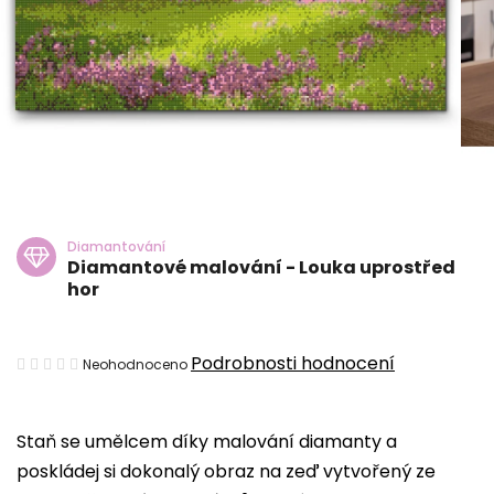
Diamantování
Diamantové malování - Louka uprostřed
hor
Průměrné
Podrobnosti hodnocení
Neohodnoceno
hodnocení
produktu
Staň se umělcem díky malování diamanty a
je
poskládej si dokonalý obraz na zeď vytvořený ze
0,0