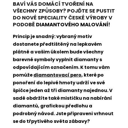
BAVÍ VÁS DOMÁCÍ TVOŘENÍ NA
VŠECHNY ZPŮSOBY? POJĎTE SE PUSTIT
DO NOVÉ SPECIALITY ČESKÉ VÝROBY V
PODOBĚ
DIAMANTOVÉHO MALOVÁNÍ
!
Princip je snadný: vybraný motiv
dostanete předtištěný na lepkavém
plátně a vašim úkolem bude všechny
barevné symboly vyplnit diamanty s
odpovídajícím označením. K tomu vám
pomůže
diamantovací pero
, které po
ponoření do lepivé hmoty udrží ve své
špičce jeden až tři diamanty najednou. V
sadě obdržíte také mističku na nabírání
diamantů, grafickou předlohu a
podrobný návod. Jste připraveni vrhnout
se do třpytivého světa zábavy?