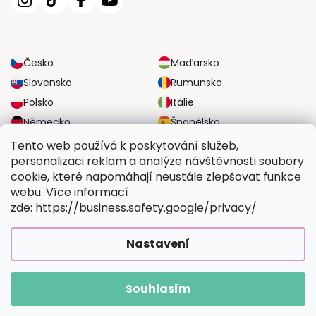
Česko
Maďarsko
Slovensko
Rumunsko
Polsko
Itálie
Německo
Španělsko
Velká Británie
Rakousko
Tento web používá k poskytování služeb,
personalizaci reklam a analýze návštěvnosti soubory
cookie, které napomáhají neustále zlepšovat funkce
SPOLEHLIVÉ MOŽNOSTI DOPRAVY
webu. Více informací
zde: https://business.safety.google/privacy/
BEZPEČNÉ MOŽNOSTI PLATBY
Nastavení
Souhlasím
Copyright 2026
Vymalujsisam.cz
. Všechna práva vyhrazena.
Vytvořil Shoptet Premium
|
Upravilo
FV STUDIO