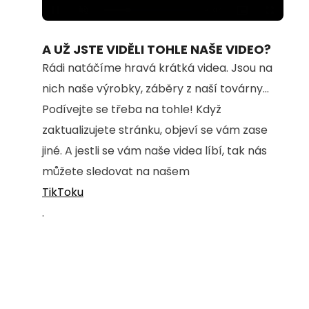
Loaded
:
Unmute
100.00%
A UŽ JSTE VIDĚLI TOHLE NAŠE VIDEO?
Rádi natáčíme hravá krátká videa. Jsou na
nich naše výrobky, záběry z naší továrny...
Podívejte se třeba na tohle! Když
zaktualizujete stránku, objeví se vám zase
jiné. A jestli se vám naše videa líbí, tak nás
můžete sledovat na našem
TikToku
.