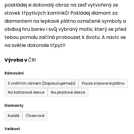
poskládej si dokonalý obraz na zeď vytvořený ze
0,0
stovek třpytivých kamínků! Pokládej diamant za
z
diamantem na lepkavé plátno označené symboly a
5
obdivuj hru barev i svůj vybraný motiv, který se před
hvězdiček.
tebou pomalu začíná probouzet k životu. A navíc se
na světle dokonale třpytí!
Výroba v
ČR!
Rámování
S vnitřním rámem (Doporučujeme👍)
Pouze srolované plátno
Na kartonové desce
Na plastové desce
Diamanty
Kulaté
Čtvercové
Velikost