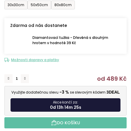
30x30cm
50x50cm
80x80cm
Zdarma od nás dostanete
Diamantovací tužka - Dřevěná s dlouhým
hrotem v hodnotě 39 Kč
Možnosti dopravy a platby
od
489 Kč
M
-3 %
Využijte dodatečnou slevu
se slevovým kódem
3DEAL
Akce končí za:
0d 13h 14m 24s
DO KOŠÍKU