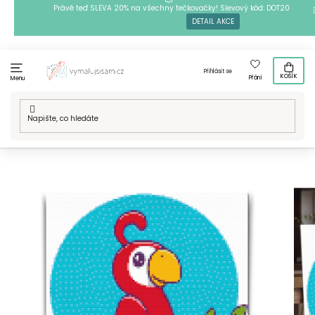
Přejít
Právě teď SLEVA 20% na všechny tečkovačky! Slevový kód: DOT20
DETAIL AKCE
na
obsah
Přihlásit se
KOŠÍK
Přání
Menu
Domů
/
Techniky
/
Diamantové malování
/
Naše motivy
/
Diamantové malování - Červený papoušek