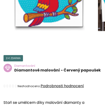
2+1 ZDARMA
Diamantování
Diamantové malování - Červený papoušek
Průměrné
Podrobnosti hodnocení
Neohodnoceno
hodnocení
produktu
Staň se umělcem díky malování diamanty a
je