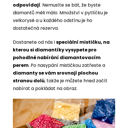
odpovídají
. Nemusíte se bát, že byste
diamantů měli málo. Množství v pytlíčku je
velkorysé a u každého odstínu je ho
dostatečná rezerva.
Dostanete od nás i
speciální mističku, na
kterou si diamantíky vysypete pro
pohodlné nabírání diamantovacím
perem
. Po nasypání mističkou zatřeste a
diamanty se vám srovnají plochou
stranou dolů
, takže je můžete hned začít
nabírat a pokládat na obraz.