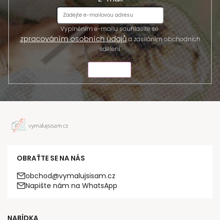
Vyplněním e-mailu souhlasíte se
zpracováním osobních údajů
a zasíláním obchodních
sdělení.
ODESLAT
OBRAŤTE SE NA NÁS
obchod@vymalujsisam.cz
Napište nám na WhatsApp
NABÍDKA