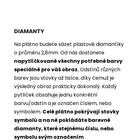
DIAMANTY
Na plátno budete sázet plastové diamantíky
o průměru 2,8mm. Od nás dostanete
napytlíčkované všechny potřebné barvy
speciálně pro váš obraz.
Odstínů různých
barev jsou stovky až tisíce, díky čemuž je
výsledný obraz prakticky dokonalý.
Každý
pytlíček obsahuje jednu konkrétní
barvu/odstín a je označen číslem, nebo
symbolem.
Celé plátno pokrývají stovky
symbolů a na ně pokládáte barevné
diamanty, které stejnému číslu, nebo
symbolu svým označením