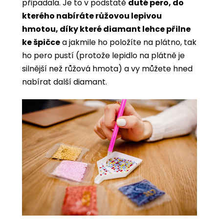
připadala. Je to v podstatě
duté pero, do
kterého nabíráte růžovou lepivou
hmotou, díky které diamant lehce přilne
ke špičce
a jakmile ho položíte na plátno, tak
ho pero pustí (protože lepidlo na plátně je
silnější než růžová hmota) a vy můžete hned
nabírat další diamant.