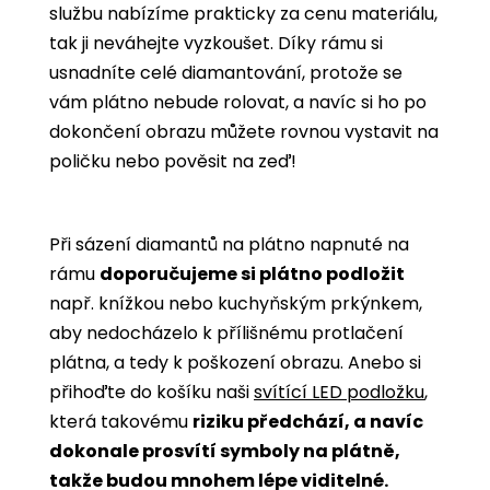
službu nabízíme prakticky za cenu materiálu,
tak ji neváhejte vyzkoušet. Díky rámu si
usnadníte celé diamantování, protože se
vám plátno nebude rolovat, a navíc si ho po
dokončení obrazu můžete rovnou vystavit na
poličku nebo pověsit na zeď!
Při sázení diamantů na plátno napnuté na
rámu
doporučujeme si plátno podložit
např. knížkou nebo kuchyňským prkýnkem,
aby nedocházelo k přílišnému protlačení
plátna, a tedy k poškození obrazu. Anebo si
přihoďte do košíku naši
svítící LED podložku
,
která takovému
riziku předchází, a navíc
dokonale prosvítí symboly na plátně,
takže budou mnohem lépe viditelné.