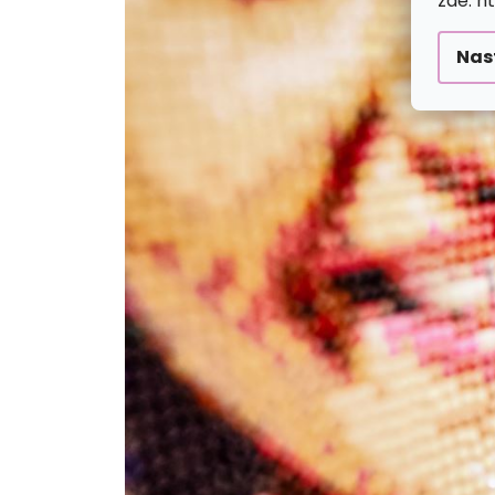
zde: h
Nas