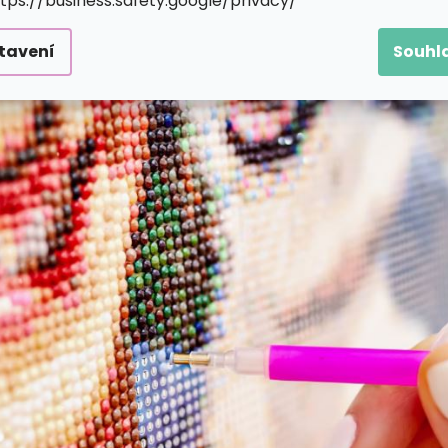
ttps://business.safety.google/privacy/
tavení
Souhl