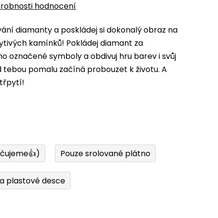
robnosti hodnocení
ní diamanty a poskládej si dokonalý obraz na
ytivých kamínků! Pokládej diamant za
 označené symboly a obdivuj hru barev i svůj
d tebou pomalu začíná probouzet k životu. A
třpytí!
učujeme👍)
Pouze srolované plátno
a plastové desce