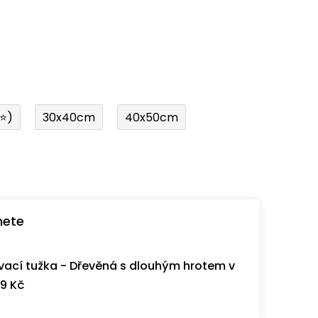
í⭐)
30x40cm
40x50cm
nete
ací tužka - Dřevěná s dlouhým hrotem v
9 Kč