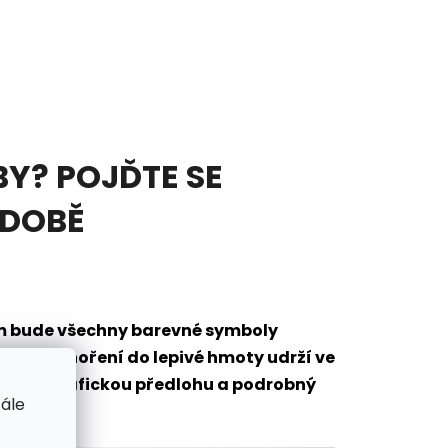
Y? POJĎTE SE
ODOBĚ
em bude všechny barevné symboly
eré po ponoření do lepivé hmoty udrží ve
mantů, grafickou předlohu a podrobný
tále