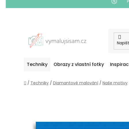
Přejít
na
obsah
Techniky
Obrazy z vlastní fotky
Inspira
Domů
/
Techniky
/
Diamantové malování
/
Naše motivy