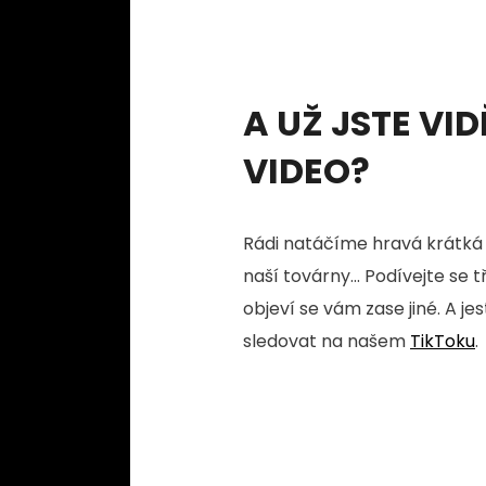
A UŽ JSTE VID
VIDEO?
Rádi natáčíme hravá krátká 
naší továrny... Podívejte se 
objeví se vám zase jiné. A je
sledovat na našem
TikToku
.