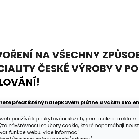
VOŘENÍ NA VŠECHNY ZPŮSOB
CIALITY ČESKÉ VÝROBY V P
LOVÁNÍ
!
tanete předtištěný na lepkavém plátně a vašim úkol
načením. K tomu vám pomůže
diamantovací pero
, kt
web používá k poskytování služeb, personalizaci reklam
dnou. V sadě obdržíte také mističku na nabírání dia
ýze návštěvnosti soubory cookie, které napomáhají neus
řpytivého světa zábavy?
vat funkce webu. Více informací