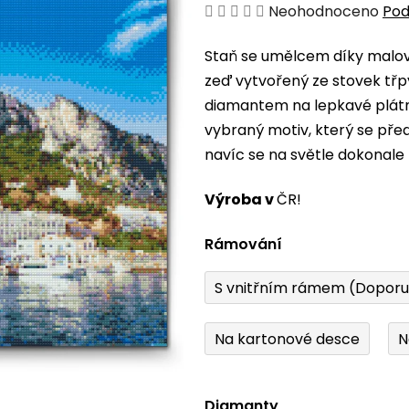
Průměrné
Neohodnoceno
Pod
hodnocení
Staň se umělcem díky malová
produktu
zeď vytvořený ze stovek třp
je
diamantem na lepkavé plátno
0,0
vybraný motiv, který se pře
z
navíc se na světle dokonale 
5
hvězdiček.
Výroba v
ČR!
Rámování
S vnitřním rámem (Dopor
Na kartonové desce
N
Diamanty