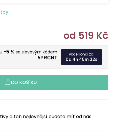
atby
od
519 Kč
Měrná cen
-5 %
vu
se slevovým kódem
Akce končí za:
5PRCNT
0d 4h 45m 30s
DO KOŠÍKU
tivy a ten nejlevnější budete mít od nás