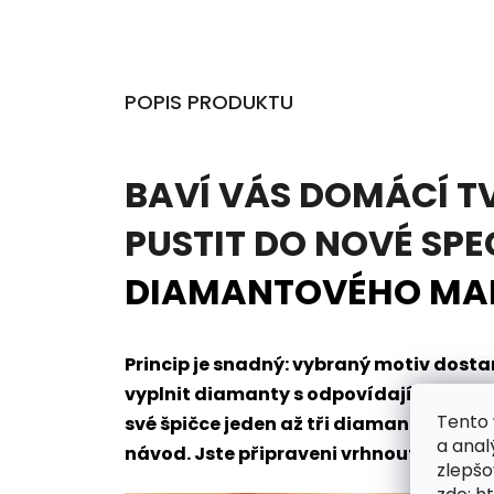
POPIS PRODUKTU
BAVÍ VÁS DOMÁCÍ T
PUSTIT DO NOVÉ SPE
DIAMANTOVÉHO MA
Princip je snadný: vybraný motiv dos
vyplnit diamanty s odpovídajícím oz
Tento 
své špičce jeden až tři diamanty naje
a anal
návod. Jste připraveni vrhnout se do t
zlepšo