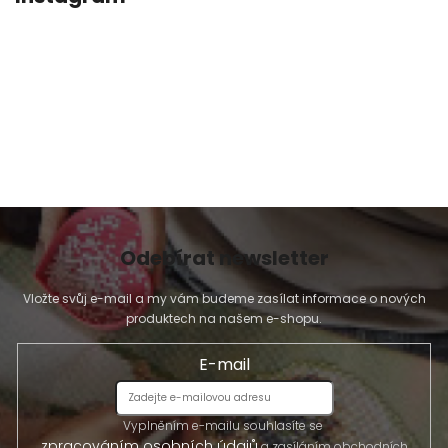
Odebírat newsletter
Vložte svůj e-mail a my vám budeme zasílat informace o nových
produktech na našem e-shopu.
E-mail
Vyplněním e-mailu souhlasíte se
zpracováním osobních údajů
a zasíláním obchodních