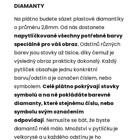
DIAMANTY
Na plátno budete sázet plastové diamantíky
o průměru 2,8mm. Od nás dostanete
napytlíčkované všechny potřebné barvy
speciálně pro váš obraz.
Odstínů různých
barev jsou stovky až tisíce, díky čemuž je
výsledný obraz prakticky dokonalý.
Každý
pytlíček obsahuje jednu konkrétní
barvu/odstín a je označen číslem, nebo
symbolem.
Celé plátno pokrývají stovky
symbolů a na ně pokládáte barevné
diamanty, které stejnému číslu, nebo
symbolu svým označením
odpovídají
. Nemusíte se bát, že byste
diamantů měli málo. Množství v pytlíčku je
velkorysé a u každého odstínu je ho