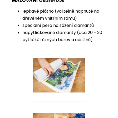
MALOVÁNÍ
OBSAHUJE
lepkavé plátno
(volitelně napnuté na
dřevěném vnitřním rámu)
speciální pero na sázení diamantů
napytlíčkované diamanty (cca 20 - 30
pytlíčků různých barev a odstínů)