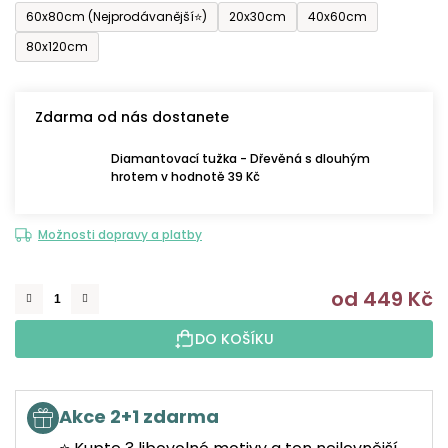
60x80cm (Nejprodávanější⭐)
20x30cm
40x60cm
80x120cm
Zdarma od nás dostanete
Diamantovací tužka - Dřevěná s dlouhým
hrotem v hodnotě 39 Kč
Možnosti dopravy a platby
od
449 Kč
M
DO KOŠÍKU
Akce 2+1 zdarma