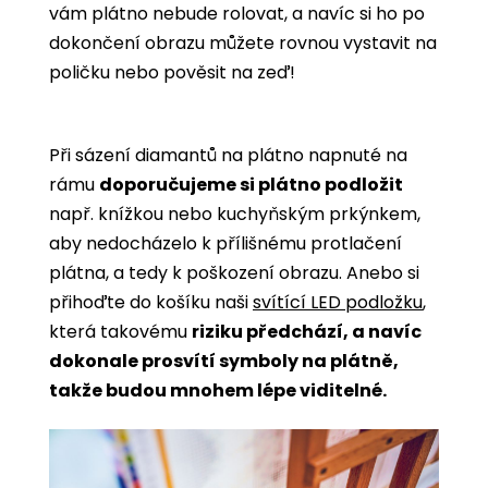
vám plátno nebude rolovat, a navíc si ho po
dokončení obrazu můžete rovnou vystavit na
poličku nebo pověsit na zeď!
Při sázení diamantů na plátno napnuté na
rámu
doporučujeme si plátno podložit
např. knížkou nebo kuchyňským prkýnkem,
aby nedocházelo k přílišnému protlačení
plátna, a tedy k poškození obrazu. Anebo si
přihoďte do košíku naši
svítící LED podložku
,
která takovému
riziku předchází, a navíc
dokonale prosvítí symboly na plátně,
takže budou mnohem lépe viditelné.