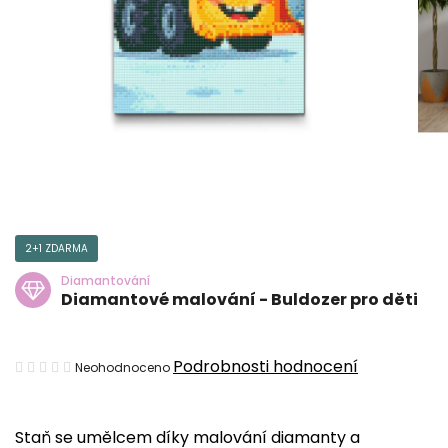
2+1 ZDARMA
Diamantování
Diamantové malování - Buldozer pro děti
Průměrné
Podrobnosti hodnocení
Neohodnoceno
hodnocení
produktu
Staň se umělcem díky malování diamanty a
je