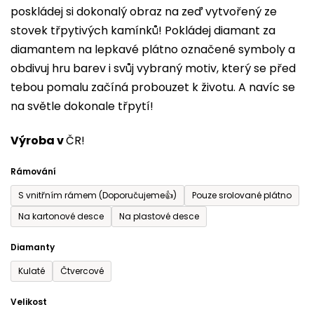
poskládej si dokonalý obraz na zeď vytvořený ze
0,0
stovek třpytivých kamínků! Pokládej diamant za
z
diamantem na lepkavé plátno označené symboly a
5
obdivuj hru barev i svůj vybraný motiv, který se před
hvězdiček.
tebou pomalu začíná probouzet k životu. A navíc se
na světle dokonale třpytí!
Výroba v
ČR!
Rámování
S vnitřním rámem (Doporučujeme👍)
Pouze srolované plátno
Na kartonové desce
Na plastové desce
Diamanty
Kulaté
Čtvercové
Velikost