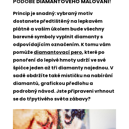
PODOBĚ
DIAMANTOVÉHO MALOVÁNÍ
!
Princip je snadný: vybraný motiv
dostanete předtištěný na lepkavém
plátně a vašim úkolem bude všechny
barevné symboly vyplnit diamanty s
odpovídajícím označením. K tomu vám
pomůže
diamantovací pero
, které po
ponoření do lepivé hmoty udrží ve své
špičce jeden až tři diamanty najednou. V
sadě obdržíte také mističku na nabírání
diamantů, grafickou předlohu a
podrobný návod. Jste připraveni vrhnout
se do třpytivého světa zábavy?