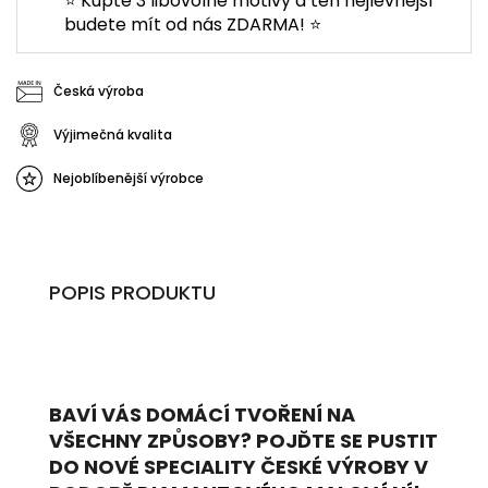
⭐ Kupte 3 libovolné motivy a ten nejlevnější
budete mít od nás ZDARMA! ⭐
Česká výroba
Výjimečná kvalita
Nejoblíbenější výrobce
POPIS PRODUKTU
BAVÍ VÁS DOMÁCÍ TVOŘENÍ NA
VŠECHNY ZPŮSOBY? POJĎTE SE PUSTIT
DO NOVÉ SPECIALITY ČESKÉ VÝROBY V