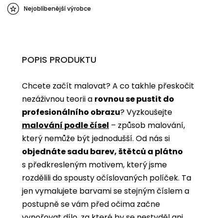
Nejoblíbenější výrobce
POPIS PRODUKTU
Chcete začít malovat? A co takhle přeskočit
nezáživnou teorii a
rovnou se pustit do
profesionálního obrazu
? Vyzkoušejte
malování podle čísel
­­– způsob malování,
který nemůže být jednodušší. Od nás si
objednáte sadu barev, štětců a plátno
s předkresleným motivem, který jsme
rozdělili do spousty očíslovaných políček. Ta
jen vymalujete barvami se stejným číslem a
postupně se vám před očima začne
vynořovat dílo, za které by se nestyděl ani