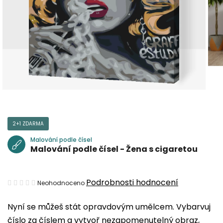
2+1 ZDARMA
Malování podle čísel
Malování podle čísel - Žena s cigaretou
Průměrné
Podrobnosti hodnocení
Neohodnoceno
hodnocení
Nyní se můžeš stát opravdovým umělcem. Vybarvuj
produktu
číslo za číslem a vytvoř nezapomenutelný obraz,
je