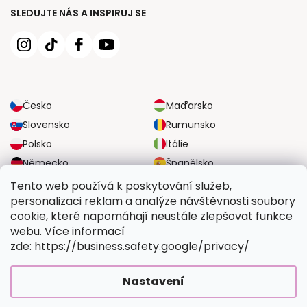
SLEDUJTE NÁS A INSPIRUJ SE
Česko
Maďarsko
Slovensko
Rumunsko
Polsko
Itálie
Německo
Španělsko
Velká Británie
Rakousko
Tento web používá k poskytování služeb,
personalizaci reklam a analýze návštěvnosti soubory
cookie, které napomáhají neustále zlepšovat funkce
SPOLEHLIVÉ MOŽNOSTI DOPRAVY
webu. Více informací
zde: https://business.safety.google/privacy/
BEZPEČNÉ MOŽNOSTI PLATBY
Nastavení