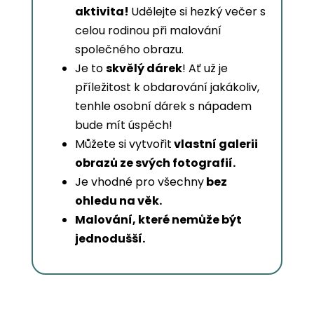
aktivita!
Udělejte si hezký večer s
celou rodinou při malování
společného obrazu.
Je to
skvělý dárek
! Ať už je
příležitost k obdarování jakákoliv,
tenhle osobní dárek s nápadem
bude mít úspěch!
Můžete si vytvořit
vlastní galerii
obrazů ze svých fotografií.
Je vhodné pro všechny
bez
ohledu na věk.
Malování, které nemůže být
jednodušší.