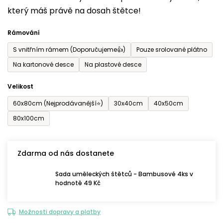
který máš právě na dosah štětce!
0,0
z
Rámování
5
S vnitřním rámem (Doporučujeme👍)
Pouze srolované plátno
hvězdiček.
Na kartonové desce
Na plastové desce
Velikost
60x80cm (Nejprodávanější⭐)
30x40cm
40x50cm
80x100cm
Zdarma od nás dostanete
Sada uměleckých štětců - Bambusové 4ks v
hodnotě 49 Kč
Možnosti dopravy a platby