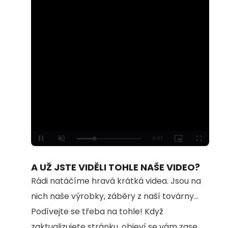
Loaded
:
Unmute
100.00%
A UŽ JSTE VIDĚLI TOHLE NAŠE VIDEO?
Rádi natáčíme hravá krátká videa. Jsou na
nich naše výrobky, záběry z naší továrny...
Podívejte se třeba na tohle! Když
zaktualizujete stránku, objeví se vám zase