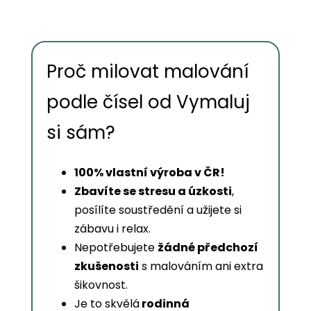
Proč milovat malování
podle čísel od Vymaluj
si sám?
100% vlastní výroba v ČR!
Zbavíte se stresu a úzkosti
,
posílíte soustředění a užijete si
zábavu i relax.
Nepotřebujete
žádné předchozí
zkušenosti
s malováním ani extra
šikovnost.
Je to skvělá
rodinná