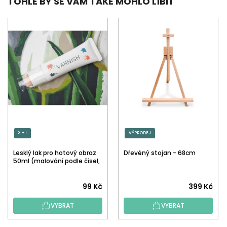
TOHLE BY SE VÁM TAKÉ MOHLO LÍBIT
3 + 1
VÝPRODEJ
Lesklý lak pro hotový obraz
Dřevěný stojan - 68cm
50ml (malování podle čísel,
tečkování)
Průměrné
99 Kč
399 Kč
hodnocení
VYBRAT
VYBRAT
produktu
je