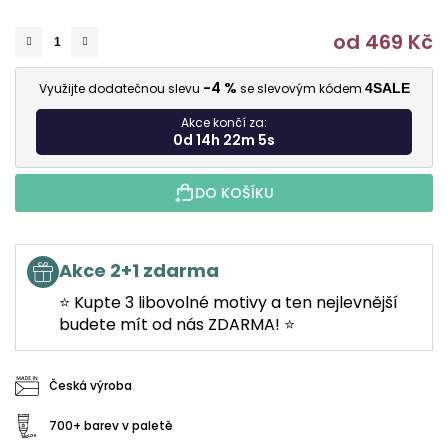
od
469 Kč
M
-4 %
Využijte dodatečnou slevu
se slevovým kódem
4SALE
Akce končí za:
0d 14h 22m 4s
DO KOŠÍKU
Akce 2+1 zdarma
⭐ Kupte 3 libovolné motivy a ten nejlevnější
budete mít od nás ZDARMA! ⭐
Česká výroba
700+ barev v paletě