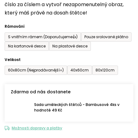
číslo za číslem a vytvoř nezapomenutelný obraz,
je
který máš právě na dosah štětce!
0,0
z
Rámování
5
S vnitřním rámem (Doporučujeme👍)
Pouze srolované plátno
hvězdiček.
Na kartonové desce
Na plastové desce
Velikost
60x80cm (Nejprodávanější⭐)
40x60cm
80x120cm
Zdarma od nás dostanete
Sada uměleckých štětců - Bambusové 4ks v
hodnotě 49 Kč
Možnosti dopravy a platby