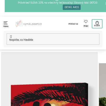
Přejít
Právě teď SLEVA 20% na všechny tečkovačky! Slevový kód: DOT20
DETAIL AKCE
na
obsah
Přihlásit se
KOŠÍK
Přání
Menu
Domů
/
Techniky
/
Malování podle čísel
/
Malování podle čísel
- Zamilovaný pár při západu slunce