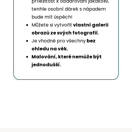
příležitost k obdarování jakákoliv,
tenhle osobní dárek s nápadem
bude mít úspěch!
Můžete si vytvořit
vlastní galerii
obrazů ze svých fotografií.
Je vhodné pro všechny
bez
ohledu na věk.
Malování, které nemůže být
jednodušší.