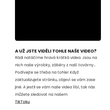
Loaded
:
Unmute
100.00%
A UŽ JSTE VIDĚLI TOHLE NAŠE VIDEO?
Rádi natáčíme hravá krátká videa. Jsou na
nich naše výrobky, záběry z naší továrny...
Podívejte se třeba na tohle! Když
zaktualizujete stránku, objeví se vám zase
jiné. A jestli se vám naše videa líbí, tak nás
můžete sledovat na našem
TikToku
.