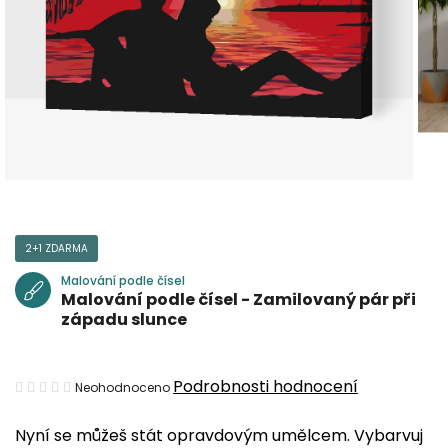
2+1 ZDARMA
Malování podle čísel
Malování podle čísel - Zamilovaný pár při
západu slunce
Průměrné
Podrobnosti hodnocení
Neohodnoceno
hodnocení
Nyní se můžeš stát opravdovým umělcem. Vybarvuj
produktu