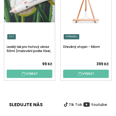
3 + 1
VÝPRODEJ
Lesklý lak pro hotový obraz
Dřevěný stojan - 68cm
50ml (malování podle čísel,
tečkování)
Průměrné
99 Kč
399 Kč
hodnocení
VYBRAT
VYBRAT
produktu
je
5,0
Z
z
Á
5
P
hvězdiček.
SLEDUJTE NÁS
Tik Tok
Youtube
A
T