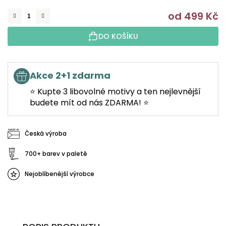
od
499 Kč
M
DO KOŠÍKU
Akce 2+1 zdarma
⭐ Kupte 3 libovolné motivy a ten nejlevnější
budete mít od nás ZDARMA! ⭐
Česká výroba
700+ barev v paletě
Nejoblíbenější výrobce