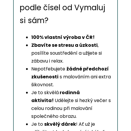
podle čísel od Vymaluj
si sám?
100% vlastní výroba v ČR!
Zbavíte se stresu a úzkosti
,
posílíte soustředění a užijete si
zábavu i relax.
Nepotřebujete
žádné předchozí
zkušenosti
s malováním ani extra
šikovnost.
Je to skvělá
rodinná
aktivita!
Udělejte si hezký večer s
celou rodinou při malování
společného obrazu.
Je to
skvělý dárek
! Ať už je