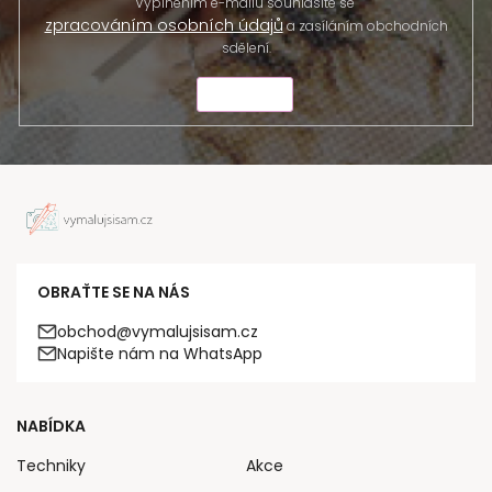
Vyplněním e-mailu souhlasíte se
zpracováním osobních údajů
a zasíláním obchodních
sdělení.
ODESLAT
OBRAŤTE SE NA NÁS
obchod@vymalujsisam.cz
Napište nám na WhatsApp
NABÍDKA
Techniky
Akce