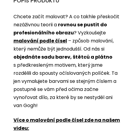
POPIS PRODUKTU
Chcete začít malovat? A co takhle přeskočit
nezáživnou teorii a
rovnou se pustit do
profesionálního obrazu
? Vyzkoušejte
malování podle čísel
­­– způsob malování,
který nemůže být jednodušší. Od nás si
objednáte sadu barev, štětců a plátno
s předkresleným motivem, který jsme
rozdělili do spousty očíslovaných políček. Ta
jen vymalujete barvami se stejným číslem a
postupně se vám před očima začne
vynořovat dílo, za které by se nestyděl ani
van Gogh!
Více o malování podle čísel zde na našem
videu: