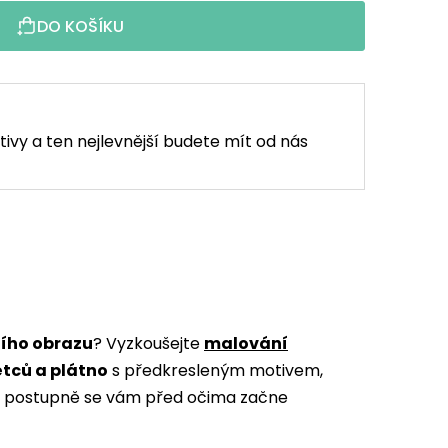
DO KOŠÍKU
tivy a ten nejlevnější budete mít od nás
ního obrazu
? Vyzkoušejte
malování
ětců a plátno
s předkresleným motivem,
m a postupně se vám před očima začne