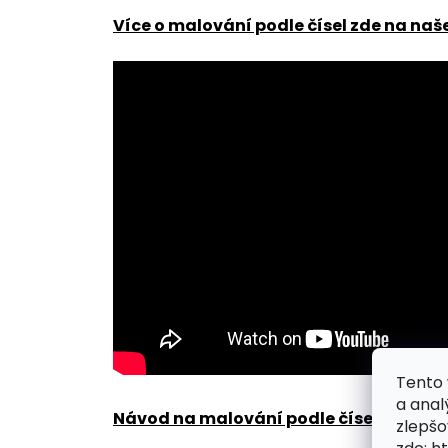
Více o malování podle čísel zde na naš
Tento 
a anal
Návod na malování podle čísel zde
.
zlepšo