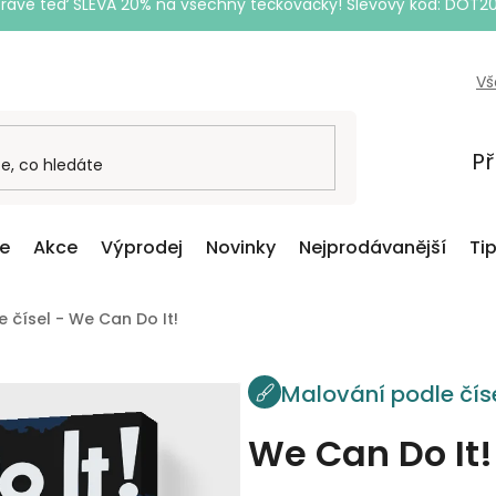
Právě teď SLEVA 20% na všechny tečkovačky! Slevový kód: DOT2
Vš
Př
ce
Akce
Výprodej
Novinky
Nejprodávanější
Ti
 čísel - We Can Do It!
Malování podle čís
We Can Do It!