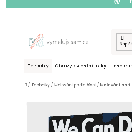
Přejít
na
obsah
Techniky
Obrazy z vlastní fotky
Inspira
Domů
/
Techniky
/
Malování podle čísel
/
Malování podle