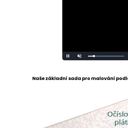
Loaded
:
Unmute
100.00%
Naše základní sada pro malování podle