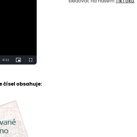
sledovat na našem
TikToku
.
 čísel obsahuje: