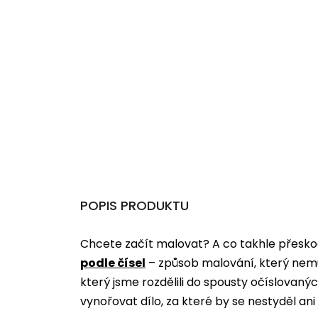
POPIS PRODUKTU
Chcete začít malovat? A co takhle přeskoč
podle čísel
­­– způsob malování, který nem
který jsme rozdělili do spousty očíslovan
vynořovat dílo, za které by se nestyděl an