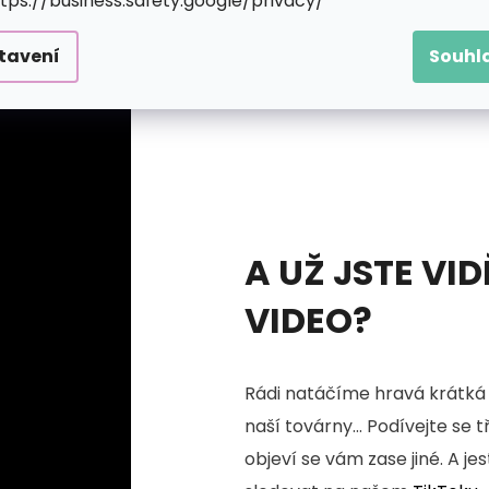
ttps://business.safety.google/privacy/
tavení
Souhl
A UŽ JSTE VID
VIDEO?
Rádi natáčíme hravá krátká 
naší továrny... Podívejte se 
objeví se vám zase jiné. A je