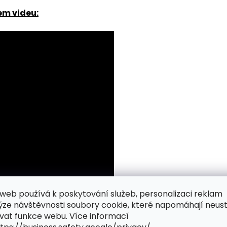
em videu:
web používá k poskytování služeb, personalizaci reklam
ýze návštěvnosti soubory cookie, které napomáhají neus
vat funkce webu. Více informací