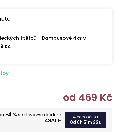
nete
eckých štětců - Bambusové 4ks v
9 Kč
atby
od
469 Kč
Měrná cen
-4 %
evu
se slevovým kódem
Akce končí za:
4SALE
0d 6h 51m 21s