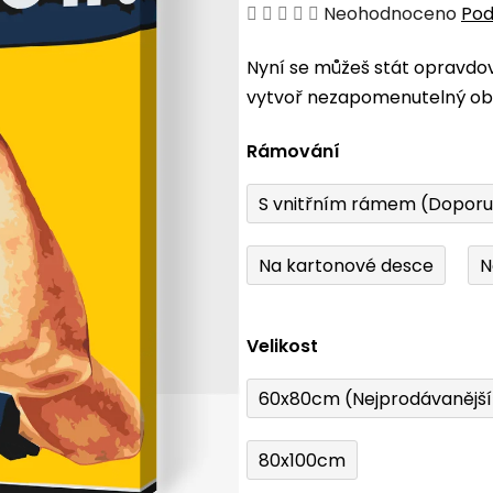
Průměrné
Neohodnoceno
Pod
hodnocení
Nyní se můžeš stát opravdo
produktu
vytvoř nezapomenutelný obr
je
0,0
Rámování
z
5
S vnitřním rámem (Dopor
hvězdiček.
Na kartonové desce
N
Velikost
60x80cm (Nejprodávanějš
80x100cm