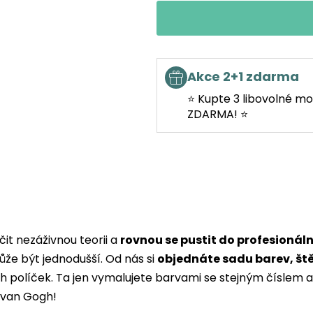
Akce 2+1 zdarma
⭐ Kupte 3 libovolné mo
ZDARMA! ⭐
it nezáživnou teorii a
rovnou se pustit do profesionál
ůže být jednodušší. Od nás si
objednáte sadu barev, št
ých políček. Ta jen vymalujete barvami se stejným čísle
i van Gogh!