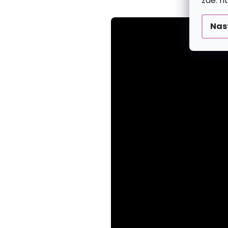
zde: h
Nas