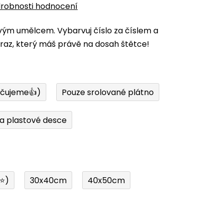
robnosti hodnocení
vým umělcem. Vybarvuj číslo za číslem a
az, který máš právě na dosah štětce!
učujeme👍)
Pouze srolované plátno
a plastové desce
í⭐)
30x40cm
40x50cm