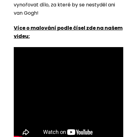
vynořovat dílo, za které by se nestyděl ani
van Gogh!
Více o malování podle čísel zde na našem
videu: