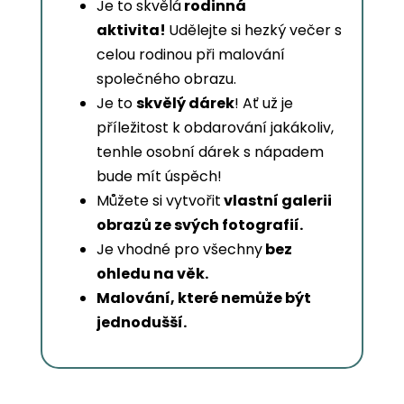
Je to skvělá
rodinná
aktivita!
Udělejte si hezký večer s
celou rodinou při malování
společného obrazu.
Je to
skvělý dárek
! Ať už je
příležitost k obdarování jakákoliv,
tenhle osobní dárek s nápadem
bude mít úspěch!
Můžete si vytvořit
vlastní galerii
obrazů ze svých fotografií.
Je vhodné pro všechny
bez
ohledu na věk.
Malování, které nemůže být
jednodušší.