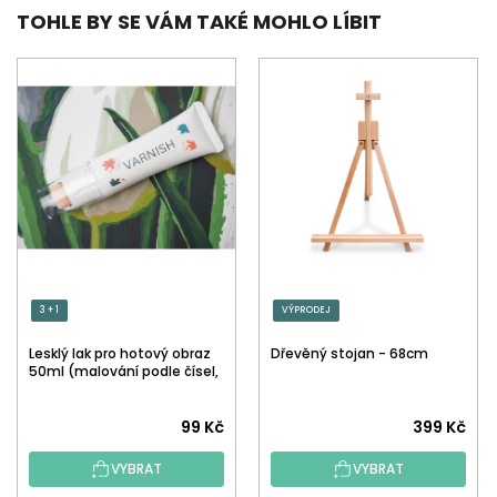
TOHLE BY SE VÁM TAKÉ MOHLO LÍBIT
3 + 1
VÝPRODEJ
Lesklý lak pro hotový obraz
Dřevěný stojan - 68cm
50ml (malování podle čísel,
tečkování)
Průměrné
99 Kč
399 Kč
hodnocení
VYBRAT
VYBRAT
produktu