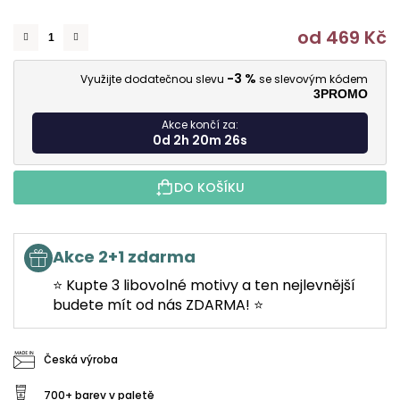
od
469 Kč
M
-3 %
Využijte dodatečnou slevu
se slevovým kódem
3PROMO
Akce končí za:
0d 2h 20m 25s
DO KOŠÍKU
Akce 2+1 zdarma
⭐ Kupte 3 libovolné motivy a ten nejlevnější
budete mít od nás ZDARMA! ⭐
Česká výroba
700+ barev v paletě