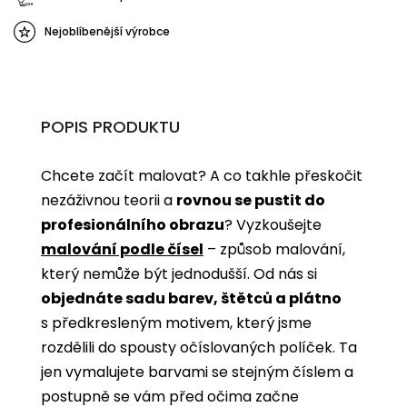
Nejoblíbenější výrobce
POPIS PRODUKTU
Chcete začít malovat? A co takhle přeskočit
nezáživnou teorii a
rovnou se pustit do
profesionálního obrazu
? Vyzkoušejte
malování podle čísel
­­– způsob malování,
který nemůže být jednodušší. Od nás si
objednáte sadu barev, štětců a plátno
s předkresleným motivem, který jsme
rozdělili do spousty očíslovaných políček. Ta
jen vymalujete barvami se stejným číslem a
postupně se vám před očima začne