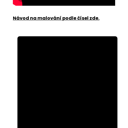
Návod na malování podle čísel zde
.