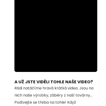
Loaded
:
Unmute
66.57%
A UŽ JSTE VIDĚLI TOHLE NAŠE VIDEO?
Rádi natáčíme hravá krátká videa. Jsou na
nich naše výrobky, záběry z naší továrny...
Podívejte se třeba na tohle! Když