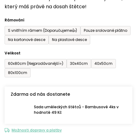
který máš právě na dosah štětce!
0,0
z
Rámování
5
S vnitřním rámem (Doporučujeme👍)
Pouze srolované plátno
hvězdiček.
Na kartonové desce
Na plastové desce
Velikost
60x80cm (Nejprodávanější⭐)
30x40cm
40x50cm
80x100cm
Zdarma od nás dostanete
Sada uměleckých štětců - Bambusové 4ks v
hodnotě 49 Kč
Možnosti dopravy a platby