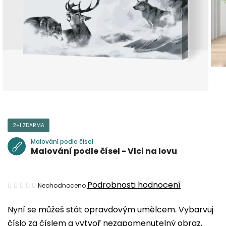
2+1 ZDARMA
Malování podle čísel
Malování podle čísel - Vlci na lovu
Průměrné
Podrobnosti hodnocení
Neohodnoceno
hodnocení
Nyní se můžeš stát opravdovým umělcem. Vybarvuj
produktu
číslo za číslem a vytvoř nezapomenutelný obraz,
je