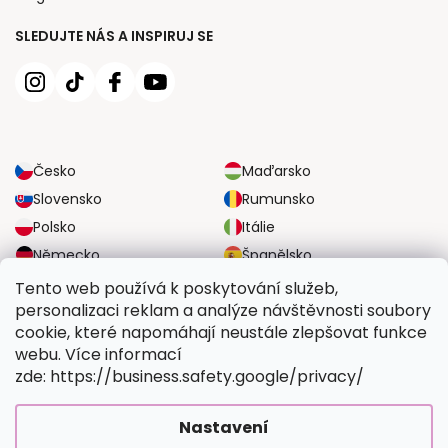
SLEDUJTE NÁS A INSPIRUJ SE
Česko
Maďarsko
Slovensko
Rumunsko
Polsko
Itálie
Německo
Španělsko
Velká Británie
Rakousko
Tento web používá k poskytování služeb,
personalizaci reklam a analýze návštěvnosti soubory
cookie, které napomáhají neustále zlepšovat funkce
SPOLEHLIVÉ MOŽNOSTI DOPRAVY
webu. Více informací
zde: https://business.safety.google/privacy/
BEZPEČNÉ MOŽNOSTI PLATBY
Nastavení