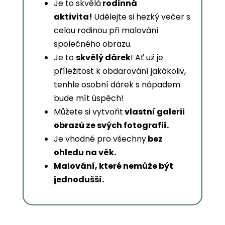
Je to skvělá
rodinná
aktivita!
Udělejte si hezký večer s
celou rodinou při malování
společného obrazu.
Je to
skvělý dárek
! Ať už je
příležitost k obdarování jakákoliv,
tenhle osobní dárek s nápadem
bude mít úspěch!
Můžete si vytvořit
vlastní galerii
obrazů ze svých fotografií.
Je vhodné pro všechny
bez
ohledu na věk.
Malování, které nemůže být
jednodušší.