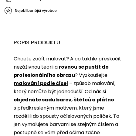
Nejoblíbenější výrobce
POPIS PRODUKTU
Chcete začít malovat? A co takhle přeskočit
nezáživnou teorii a
rovnou se pustit do
profesionálního obrazu
? Vyzkoušejte
malování podle čísel
­­– způsob malování,
který nemůže být jednodušší. Od nás si
objednáte sadu barev, štětců a plátno
s předkresleným motivem, který jsme
rozdělili do spousty očíslovaných políček. Ta
jen vymalujete barvami se stejným číslem a
postupně se vám před očima začne