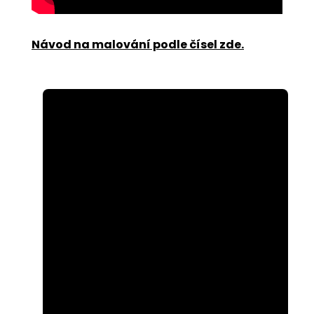
Návod na malování podle čísel zde
.