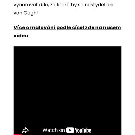
vynořovat dílo, za které by se nestyděl ani
van Gogh!
Více o malování podle čísel zde na našem
videu: