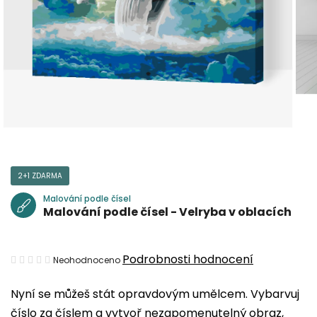
2+1 ZDARMA
Malování podle čísel
Malování podle čísel - Velryba v oblacích
Průměrné
Podrobnosti hodnocení
Neohodnoceno
hodnocení
Nyní se můžeš stát opravdovým umělcem. Vybarvuj
produktu
číslo za číslem a vytvoř nezapomenutelný obraz,
je