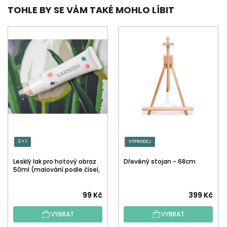
TOHLE BY SE VÁM TAKÉ MOHLO LÍBIT
3 + 1
VÝPRODEJ
Lesklý lak pro hotový obraz
Dřevěný stojan - 68cm
50ml (malování podle čísel,
tečkování)
Průměrné
99 Kč
399 Kč
hodnocení
VYBRAT
VYBRAT
produktu