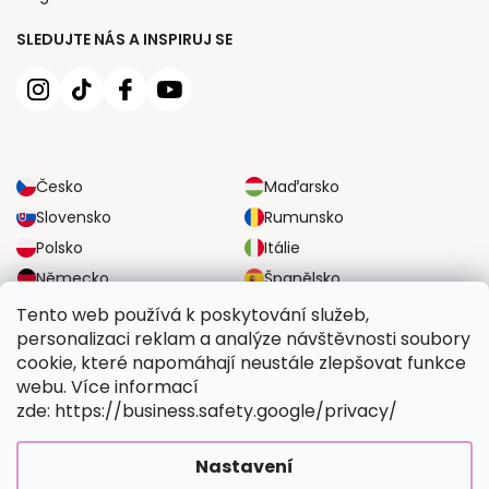
SLEDUJTE NÁS A INSPIRUJ SE
Česko
Maďarsko
Slovensko
Rumunsko
Polsko
Itálie
Německo
Španělsko
Velká Británie
Rakousko
Tento web používá k poskytování služeb,
personalizaci reklam a analýze návštěvnosti soubory
cookie, které napomáhají neustále zlepšovat funkce
SPOLEHLIVÉ MOŽNOSTI DOPRAVY
webu. Více informací
zde: https://business.safety.google/privacy/
BEZPEČNÉ MOŽNOSTI PLATBY
Nastavení