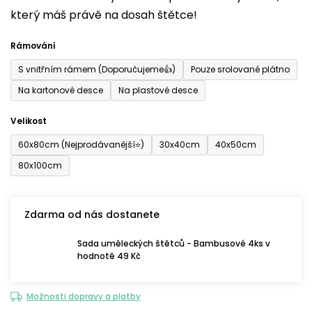
který máš právě na dosah štětce!
0,0
z
Rámování
5
S vnitřním rámem (Doporučujeme👍)
Pouze srolované plátno
hvězdiček.
Na kartonové desce
Na plastové desce
Velikost
60x80cm (Nejprodávanější⭐)
30x40cm
40x50cm
80x100cm
Zdarma od nás dostanete
Sada uměleckých štětců - Bambusové 4ks v
hodnotě 49 Kč
Možnosti dopravy a platby