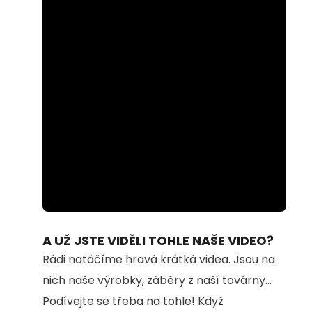
Loaded
:
Unmute
100.00%
A UŽ JSTE VIDĚLI TOHLE NAŠE VIDEO?
Rádi natáčíme hravá krátká videa. Jsou na
nich naše výrobky, záběry z naší továrny...
Podívejte se třeba na tohle! Když