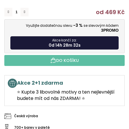
od
469 Kč
M
-3 %
Využijte dodatečnou slevu
se slevovým kódem
3PROMO
Akce končí za:
0d 14h 28m 31s
DO KOŠÍKU
Akce 2+1 zdarma
⭐ Kupte 3 libovolné motivy a ten nejlevnější
budete mít od nás ZDARMA! ⭐
Česká výroba
700+ barev v paletě