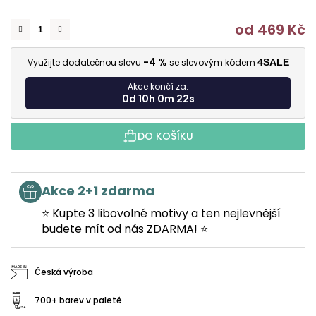
od
469 Kč
M
-4 %
Využijte dodatečnou slevu
se slevovým kódem
4SALE
Akce končí za:
0d 10h 0m 22s
DO KOŠÍKU
Akce 2+1 zdarma
⭐ Kupte 3 libovolné motivy a ten nejlevnější
budete mít od nás ZDARMA! ⭐
Česká výroba
700+ barev v paletě