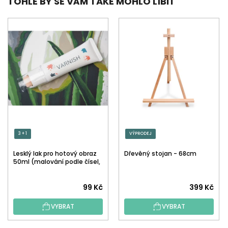
TOHLE BY SE VÁM TAKÉ MOHLO LÍBIT
3 + 1
VÝPRODEJ
Lesklý lak pro hotový obraz
Dřevěný stojan - 68cm
50ml (malování podle čísel,
tečkování)
Průměrné
99 Kč
399 Kč
hodnocení
VYBRAT
VYBRAT
produktu
je