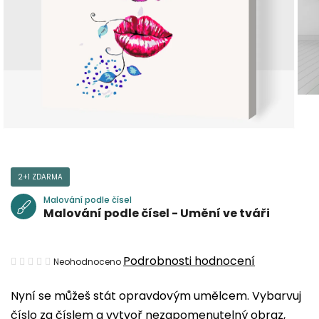
2+1 ZDARMA
Malování podle čísel
Malování podle čísel - Umění ve tváři
Průměrné
Podrobnosti hodnocení
Neohodnoceno
hodnocení
Nyní se můžeš stát opravdovým umělcem. Vybarvuj
produktu
číslo za číslem a vytvoř nezapomenutelný obraz,
je