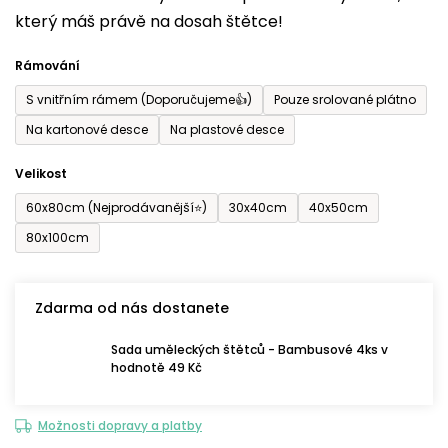
který máš právě na dosah štětce!
0,0
z
Rámování
5
S vnitřním rámem (Doporučujeme👍)
Pouze srolované plátno
hvězdiček.
Na kartonové desce
Na plastové desce
Velikost
60x80cm (Nejprodávanější⭐)
30x40cm
40x50cm
80x100cm
Zdarma od nás dostanete
Sada uměleckých štětců - Bambusové 4ks v
hodnotě 49 Kč
Možnosti dopravy a platby