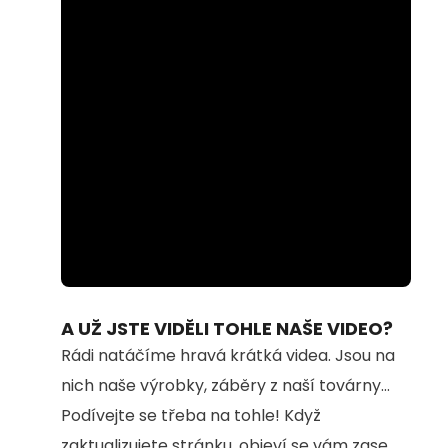
Loaded
:
Unmute
74.69%
A UŽ JSTE VIDĚLI TOHLE NAŠE VIDEO?
Rádi natáčíme hravá krátká videa. Jsou na
nich naše výrobky, záběry z naší továrny...
Podívejte se třeba na tohle! Když
zaktualizujete stránku, objeví se vám zase