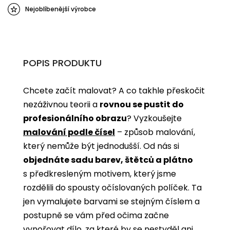
Nejoblíbenější výrobce
POPIS PRODUKTU
Chcete začít malovat? A co takhle přeskočit
nezáživnou teorii a
rovnou se pustit do
profesionálního obrazu
? Vyzkoušejte
malování podle čísel
­­– způsob malování,
který nemůže být jednodušší. Od nás si
objednáte sadu barev, štětců a plátno
s předkresleným motivem, který jsme
rozdělili do spousty očíslovaných políček. Ta
jen vymalujete barvami se stejným číslem a
postupně se vám před očima začne
vynořovat dílo, za které by se nestyděl ani