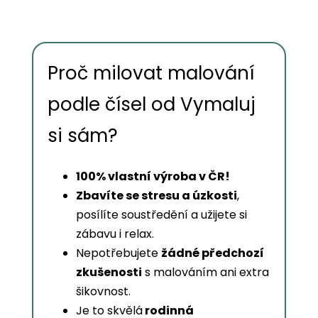
Proč milovat malování
podle čísel od Vymaluj
si sám?
100% vlastní výroba v ČR!
Zbavíte se stresu a úzkosti
,
posílíte soustředění a užijete si
zábavu i relax.
Nepotřebujete
žádné předchozí
zkušenosti
s malováním ani extra
šikovnost.
Je to skvělá
rodinná