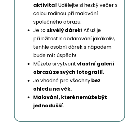
aktivita!
Udělejte si hezký večer s
celou rodinou při malování
společného obrazu.
Je to
skvělý dárek
! Ať už je
příležitost k obdarování jakákoliv,
tenhle osobní dárek s nápadem
bude mít úspěch!
Můžete si vytvořit
vlastní galerii
obrazů ze svých fotografií.
Je vhodné pro všechny
bez
ohledu na věk.
Malování, které nemůže být
jednodušší.