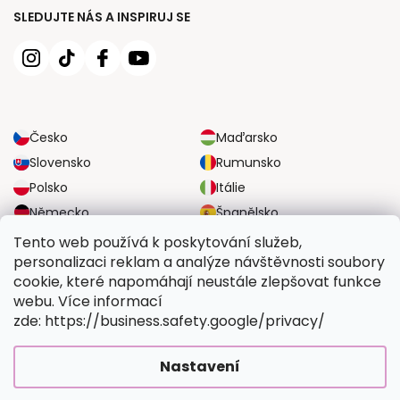
SLEDUJTE NÁS A INSPIRUJ SE
Česko
Maďarsko
Slovensko
Rumunsko
Polsko
Itálie
Německo
Španělsko
Velká Británie
Rakousko
Tento web používá k poskytování služeb,
personalizaci reklam a analýze návštěvnosti soubory
cookie, které napomáhají neustále zlepšovat funkce
SPOLEHLIVÉ MOŽNOSTI DOPRAVY
webu. Více informací
zde: https://business.safety.google/privacy/
BEZPEČNÉ MOŽNOSTI PLATBY
Nastavení