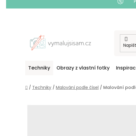
Přejít
na
obsah
Techniky
Obrazy z vlastní fotky
Inspira
Domů
/
Techniky
/
Malování podle čísel
/
Malování podle