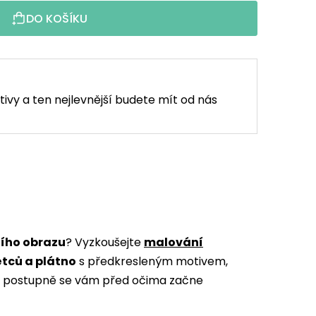
DO KOŠÍKU
tivy a ten nejlevnější budete mít od nás
ního obrazu
? Vyzkoušejte
malování
ětců a plátno
s předkresleným motivem,
m a postupně se vám před očima začne