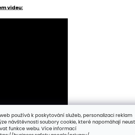
em videu:
web používá k poskytování služeb, personalizaci reklam
ýze návštěvnosti soubory cookie, které napomáhají neus
vat funkce webu. Více informací