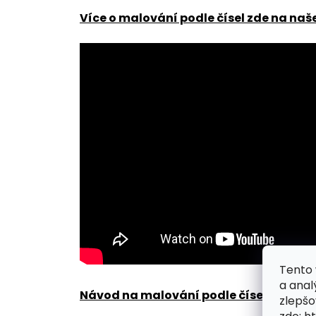
Více o malování podle čísel zde na naš
Tento 
a anal
Návod na malování podle čísel zde
.
zlepšo