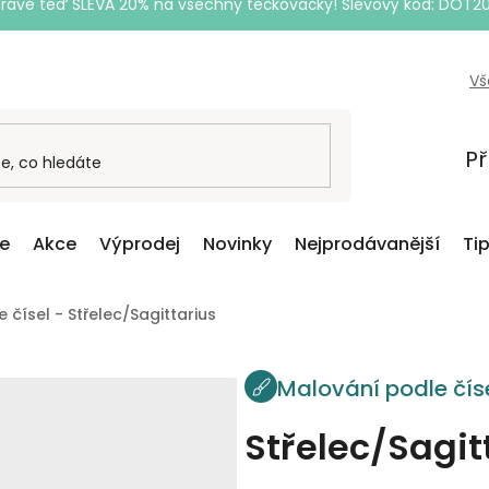
Právě teď SLEVA 20% na všechny tečkovačky! Slevový kód: DOT2
Vš
Př
ce
Akce
Výprodej
Novinky
Nejprodávanější
Ti
 čísel - Střelec/Sagittarius
Malování podle čís
Střelec/Sagit