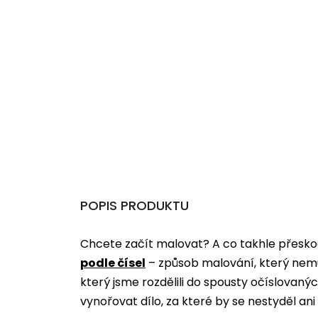
POPIS PRODUKTU
Chcete začít malovat? A co takhle přeskoč
podle čísel
­­– způsob malování, který nem
který jsme rozdělili do spousty očíslovan
vynořovat dílo, za které by se nestyděl an