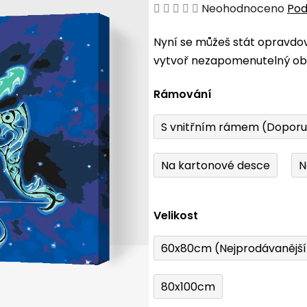
Průměrné
Neohodnoceno
Pod
hodnocení
Nyní se můžeš stát opravdo
produktu
vytvoř nezapomenutelný obr
je
0,0
Rámování
z
5
S vnitřním rámem (Dopor
hvězdiček.
Na kartonové desce
N
Velikost
60x80cm (Nejprodávanějš
80x100cm