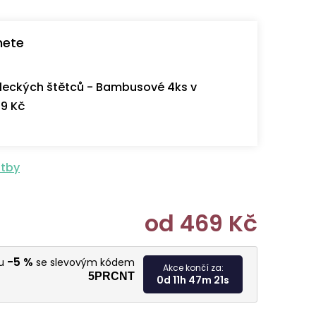
nete
eckých štětců - Bambusové 4ks v
9 Kč
atby
od
469 Kč
Měrná cen
-5 %
vu
se slevovým kódem
Akce končí za:
5PRCNT
0d 11h 47m 20s