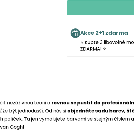
Akce 2+1 zdarma
⭐ Kupte 3 libovolné mo
ZDARMA! ⭐
it nezáživnou teorii a
rovnou se pustit do profesionál
ůže být jednodušší. Od nás si
objednáte sadu barev, št
ých políček. Ta jen vymalujete barvami se stejným čísle
i van Gogh!