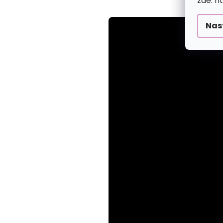
zde: h
Nas