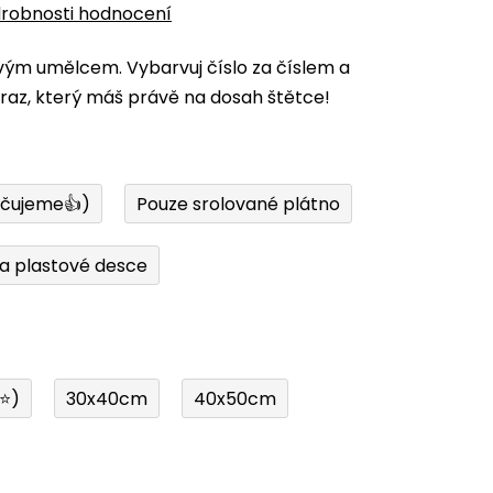
robnosti hodnocení
vým umělcem. Vybarvuj číslo za číslem a
az, který máš právě na dosah štětce!
učujeme👍)
Pouze srolované plátno
a plastové desce
í⭐)
30x40cm
40x50cm