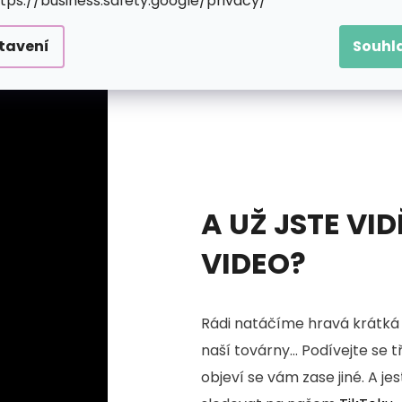
ttps://business.safety.google/privacy/
tavení
Souhl
A UŽ JSTE VID
VIDEO?
Rádi natáčíme hravá krátká 
naší továrny... Podívejte se 
objeví se vám zase jiné. A je