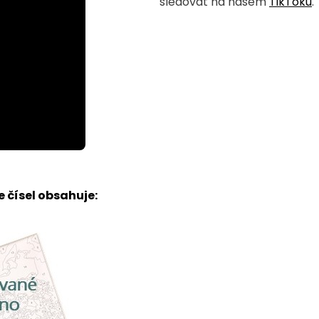
sledovat na našem
TikToku
.
 čísel obsahuje: