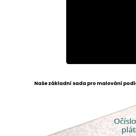
Loaded
:
Unmute
63.99%
Naše základní sada pro malování podle