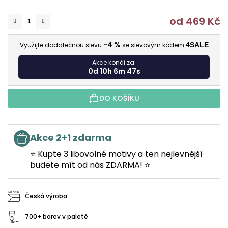
od
469 Kč
M
-4 %
Využijte dodatečnou slevu
se slevovým kódem
4SALE
Akce končí za:
0d 10h 6m 46s
DO KOŠÍKU
Akce 2+1 zdarma
⭐ Kupte 3 libovolné motivy a ten nejlevnější
budete mít od nás ZDARMA! ⭐
Česká výroba
700+ barev v paletě