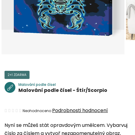
2+1 ZDARMA
Malování podle čísel
Malování podle čísel - Štír/Scorpio
Průměrné
Podrobnosti hodnocení
Neohodnoceno
hodnocení
Nyní se můžeš stát opravdovým umělcem. Vybarvuj
produktu
číslo za číslem a vytvoř nezapomenutelný obraz,
je