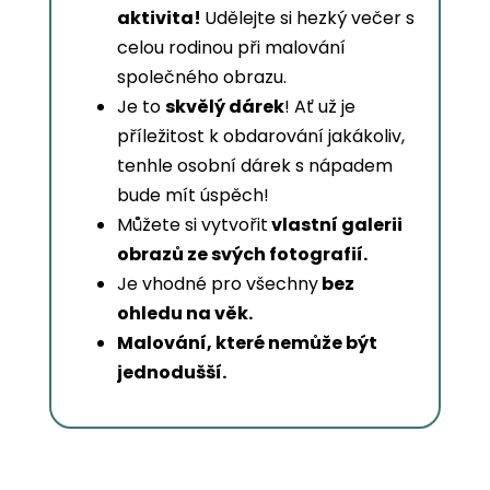
aktivita!
Udělejte si hezký večer s
celou rodinou při malování
společného obrazu.
Je to
skvělý dárek
! Ať už je
příležitost k obdarování jakákoliv,
tenhle osobní dárek s nápadem
bude mít úspěch!
Můžete si vytvořit
vlastní galerii
obrazů ze svých fotografií.
Je vhodné pro všechny
bez
ohledu na věk.
Malování, které nemůže být
jednodušší.