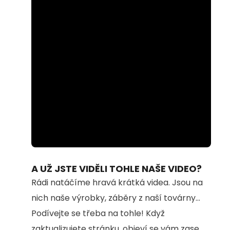
Loaded
:
Unmute
74.69%
A UŽ JSTE VIDĚLI TOHLE NAŠE VIDEO?
Rádi natáčíme hravá krátká videa. Jsou na
nich naše výrobky, záběry z naší továrny...
Podívejte se třeba na tohle! Když
zaktualizujete stránku, objeví se vám zase