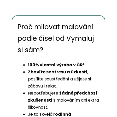
Proč milovat malování
podle čísel od Vymaluj
si sám?
100% vlastní výroba v ČR!
Zbavíte se stresu a úzkosti
,
posílíte soustředění a užijete si
zábavu i relax.
Nepotřebujete
žádné předchozí
zkušenosti
s malováním ani extra
šikovnost.
Je to skvělá
rodinná