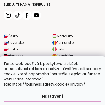
SLEDUJTE NÁS A INSPIRUJ SE
Česko
Maďarsko
Slovensko
Rumunsko
Polsko
Itálie
Německo
Španělsko
Velká Británie
Rakousko
Tento web používá k poskytování služeb,
personalizaci reklam a analýze návštěvnosti soubory
cookie, které napomáhají neustále zlepšovat funkce
SPOLEHLIVÉ MOŽNOSTI DOPRAVY
webu. Více informací
zde: https://business.safety.google/privacy/
BEZPEČNÉ MOŽNOSTI PLATBY
Nastavení