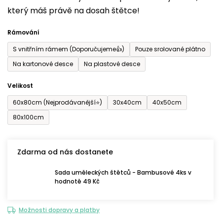
který máš právě na dosah štětce!
0,0
z
Rámování
5
S vnitřním rámem (Doporučujeme👍)
Pouze srolované plátno
hvězdiček.
Na kartonové desce
Na plastové desce
Velikost
60x80cm (Nejprodávanější⭐)
30x40cm
40x50cm
80x100cm
Zdarma od nás dostanete
Sada uměleckých štětců - Bambusové 4ks v
hodnotě 49 Kč
Možnosti dopravy a platby