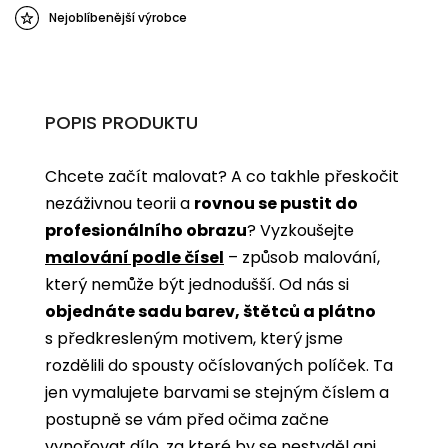
Nejoblíbenější výrobce
POPIS PRODUKTU
Chcete začít malovat? A co takhle přeskočit
nezáživnou teorii a
rovnou se pustit do
profesionálního obrazu
? Vyzkoušejte
malování podle čísel
­­– způsob malování,
který nemůže být jednodušší. Od nás si
objednáte sadu barev, štětců a plátno
s předkresleným motivem, který jsme
rozdělili do spousty očíslovaných políček. Ta
jen vymalujete barvami se stejným číslem a
postupně se vám před očima začne
vynořovat dílo, za které by se nestyděl ani