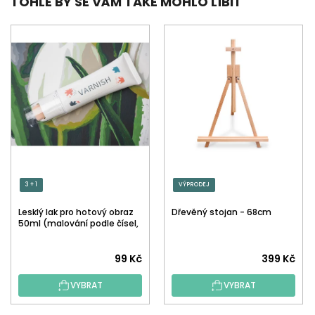
TOHLE BY SE VÁM TAKÉ MOHLO LÍBIT
3 + 1
VÝPRODEJ
Lesklý lak pro hotový obraz
Dřevěný stojan - 68cm
50ml (malování podle čísel,
tečkování)
Průměrné
99 Kč
399 Kč
hodnocení
VYBRAT
VYBRAT
produktu
je