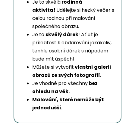
Je to skvělá
rodinná
aktivita!
Udělejte si hezký večer s
celou rodinou při malování
společného obrazu.
Je to
skvělý dárek
! Ať už je
příležitost k obdarování jakákoliv,
tenhle osobní dárek s nápadem
bude mít úspěch!
Můžete si vytvořit
vlastní galerii
obrazů ze svých fotografií.
Je vhodné pro všechny
bez
ohledu na věk.
Malování, které nemůže být
jednodušší.