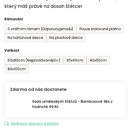
který máš právě na dosah štětce!
0,0
z
Rámování
5
S vnitřním rámem (Doporučujeme👍)
Pouze srolované plátno
hvězdiček.
Na kartonové desce
Na plastové desce
Velikost
60x80cm (Nejprodávanější⭐)
30x40cm
40x50cm
80x100cm
Zdarma od nás dostanete
Sada uměleckých štětců - Bambusové 4ks v
hodnotě 49 Kč
Možnosti dopravy a platby