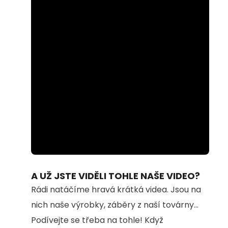
Loaded
:
Unmute
74.69%
A UŽ JSTE VIDĚLI TOHLE NAŠE VIDEO?
Rádi natáčíme hravá krátká videa. Jsou na
nich naše výrobky, záběry z naší továrny...
Podívejte se třeba na tohle! Když