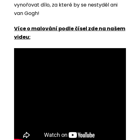
vynořovat dílo, za které by se nestyděl ani
van Gogh!
Více o malování podle čísel zde na našem
videu: