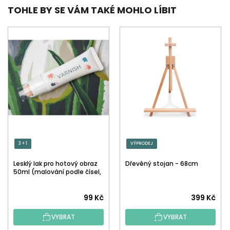
TOHLE BY SE VÁM TAKÉ MOHLO LÍBIT
3 + 1
VÝPRODEJ
Lesklý lak pro hotový obraz
Dřevěný stojan - 68cm
50ml (malování podle čísel,
tečkování)
Průměrné
99 Kč
399 Kč
hodnocení
VYBRAT
VYBRAT
produktu