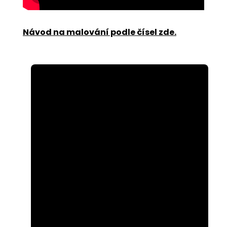
Návod na malování podle čísel zde
.