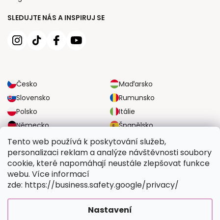
SLEDUJTE NÁS A INSPIRUJ SE
Česko
Maďarsko
Slovensko
Rumunsko
Polsko
Itálie
Německo
Španělsko
Velká Británie
Rakousko
Tento web používá k poskytování služeb,
personalizaci reklam a analýze návštěvnosti soubory
cookie, které napomáhají neustále zlepšovat funkce
SPOLEHLIVÉ MOŽNOSTI DOPRAVY
webu. Více informací
zde: https://business.safety.google/privacy/
BEZPEČNÉ MOŽNOSTI PLATBY
Nastavení