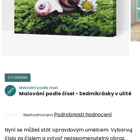
2+1 ZDARMA
Malování podle čísel
Malování podle čísel - Sedmikrásky v ulitě
Průměrné
Podrobnosti hodnocení
Neohodnoceno
hodnocení
Nyní se můžeš stát opravdovým umělcem. Vybarvuj
produktu
číslo za číslem a vytvoř nezapomenutelný obraz,
je