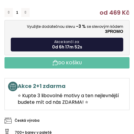
od
469 Kč
M
-3 %
Využijte dodatečnou slevu
se slevovým kódem
3PROMO
Akce končí za:
0d 6h 17m 51s
DO KOŠÍKU
Akce 2+1 zdarma
⭐ Kupte 3 libovolné motivy a ten nejlevnější
budete mít od nás ZDARMA! ⭐
Česká výroba
700+ barev v paletě