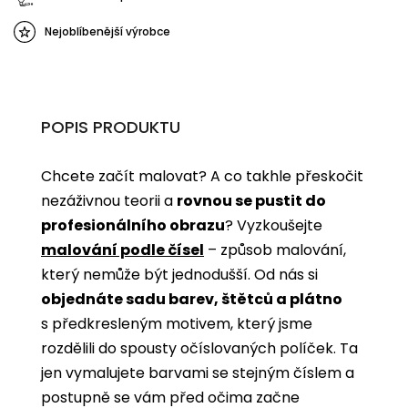
Nejoblíbenější výrobce
POPIS PRODUKTU
Chcete začít malovat? A co takhle přeskočit
nezáživnou teorii a
rovnou se pustit do
profesionálního obrazu
? Vyzkoušejte
malování podle čísel
­­– způsob malování,
který nemůže být jednodušší. Od nás si
objednáte sadu barev, štětců a plátno
s předkresleným motivem, který jsme
rozdělili do spousty očíslovaných políček. Ta
jen vymalujete barvami se stejným číslem a
postupně se vám před očima začne