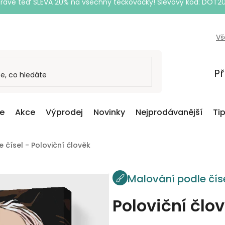
Právě teď SLEVA 20% na všechny tečkovačky! Slevový kód: DOT2
Vš
Př
ce
Akce
Výprodej
Novinky
Nejprodávanější
Ti
 čísel - Poloviční člověk
Malování podle čís
Poloviční člo