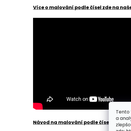
Více o malování podle čísel zde na naš
Tento 
a anal
Návod na malování podle čísel zde
.
zlepšo