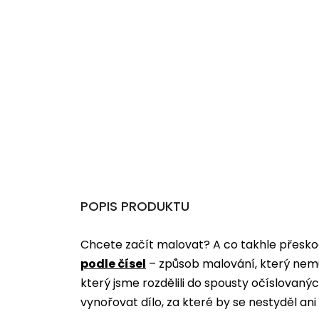
POPIS PRODUKTU
Chcete začít malovat? A co takhle přeskoč
podle čísel
­­– způsob malování, který nem
který jsme rozdělili do spousty očíslovan
vynořovat dílo, za které by se nestyděl an