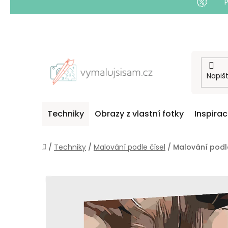
Přejít
na
obsah
Techniky
Obrazy z vlastní fotky
Inspira
Domů
/
Techniky
/
Malování podle čísel
/
Malování podle