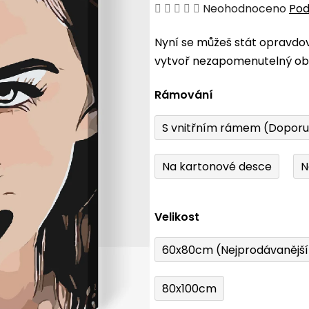
Průměrné
Neohodnoceno
Pod
hodnocení
Nyní se můžeš stát opravdo
produktu
vytvoř nezapomenutelný obr
je
0,0
Rámování
z
5
S vnitřním rámem (Dopor
hvězdiček.
Na kartonové desce
N
Velikost
60x80cm (Nejprodávanějš
80x100cm