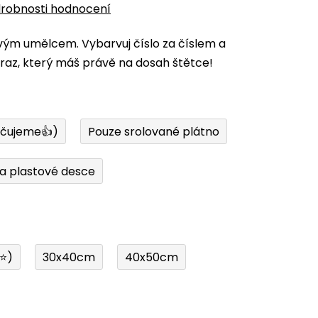
robnosti hodnocení
vým umělcem. Vybarvuj číslo za číslem a
az, který máš právě na dosah štětce!
učujeme👍)
Pouze srolované plátno
a plastové desce
í⭐)
30x40cm
40x50cm