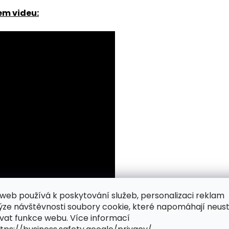
em videu:
web používá k poskytování služeb, personalizaci reklam
ýze návštěvnosti soubory cookie, které napomáhají neus
vat funkce webu. Více informací