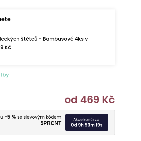
nete
eckých štětců - Bambusové 4ks v
9 Kč
atby
od
469 Kč
Měrná cen
-5 %
vu
se slevovým kódem
Akce končí za:
5PRCNT
0d 9h 53m 18s