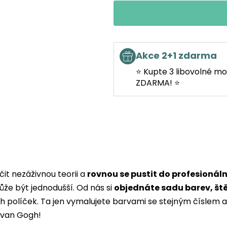
Akce 2+1 zdarma
⭐ Kupte 3 libovolné mo
ZDARMA! ⭐
it nezáživnou teorii a
rovnou se pustit do profesionál
ůže být jednodušší. Od nás si
objednáte sadu barev, št
ých políček. Ta jen vymalujete barvami se stejným čísle
i van Gogh!