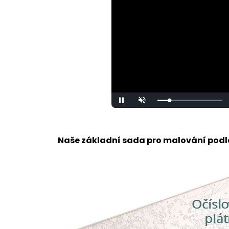
Loaded
:
Pause
Unmute
100.00%
Naše základní sada pro malování podle