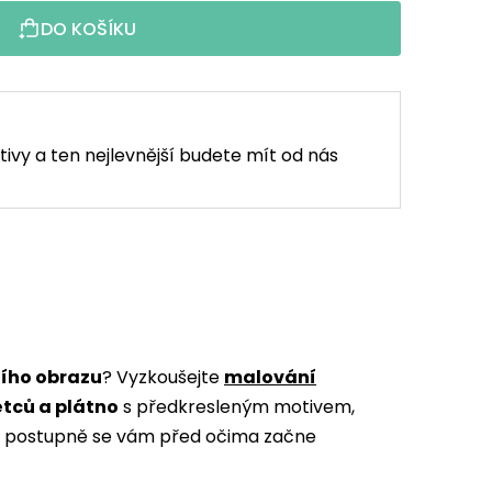
DO KOŠÍKU
tivy a ten nejlevnější budete mít od nás
ního obrazu
? Vyzkoušejte
malování
ětců a plátno
s předkresleným motivem,
m a postupně se vám před očima začne