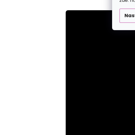
zde: h
Nas