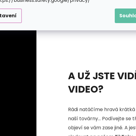
ttps://business.safety.google/privacy/
tavení
Souhl
A UŽ JSTE VID
VIDEO?
Rádi natáčíme hravá krátká 
naší továrny... Podívejte se 
objeví se vám zase jiné. A je