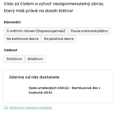
číslo za číslem a vytvoř nezapomenutelný obraz,
je
který máš právě na dosah štětce!
0,0
z
Rámování
5
S vnitřním rámem (Doporučujeme👍)
Pouze srolované plátno
hvězdiček.
Na kartonové desce
Na plastové desce
Velikost
50x50cm
80x80cm
Zdarma od nás dostanete
Sada uměleckých štětců - Bambusové 4ks v
hodnotě 49 Kč
Možnosti dopravy a platby