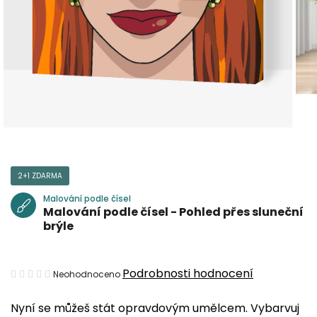
2+1 ZDARMA
Malování podle čísel
Malování podle čísel - Pohled přes sluneční
brýle
Průměrné
Podrobnosti hodnocení
Neohodnoceno
hodnocení
Nyní se můžeš stát opravdovým umělcem. Vybarvuj
produktu