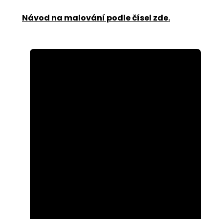
Návod na malování podle čísel zde
.