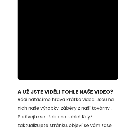
Loaded
:
Unmute
100.00%
A UŽ JSTE VIDĚLI TOHLE NAŠE VIDEO?
Rádi natáčíme hravá krátká videa. Jsou na
nich naše výrobky, záběry z naší továrny...
Podívejte se třeba na tohle! Když
zaktualizujete stránku, objeví se vám zase