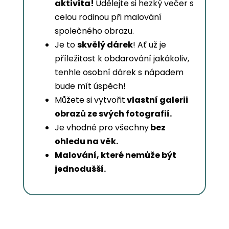
aktivita!
Udělejte si hezký večer s
celou rodinou při malování
společného obrazu.
Je to
skvělý dárek
! Ať už je
příležitost k obdarování jakákoliv,
tenhle osobní dárek s nápadem
bude mít úspěch!
Můžete si vytvořit
vlastní galerii
obrazů ze svých fotografií.
Je vhodné pro všechny
bez
ohledu na věk.
Malování, které nemůže být
jednodušší.