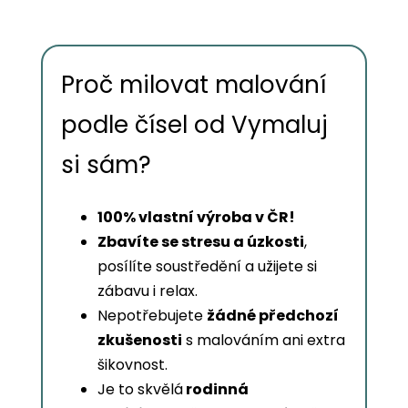
Proč milovat malování
podle čísel od Vymaluj
si sám?
100% vlastní výroba v ČR!
Zbavíte se stresu a úzkosti
,
posílíte soustředění a užijete si
zábavu i relax.
Nepotřebujete
žádné předchozí
zkušenosti
s malováním ani extra
šikovnost.
Je to skvělá
rodinná