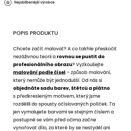
Nejoblíbenější výrobce
POPIS PRODUKTU
Chcete začít malovat? A co takhle přeskočit
nezáživnou teorii a
rovnou se pustit do
profesionálního obrazu
? Vyzkoušejte
malování podle čísel
­­– způsob malování,
který nemůže být jednodušší. Od nás si
objednáte sadu barev, štětců a plátno
s předkresleným motivem, který jsme
rozdělili do spousty očíslovaných políček. Ta
jen vymalujete barvami se stejným číslem a
postupně se vám před očima začne
vynořovat dílo, za které by se nestyděl ani