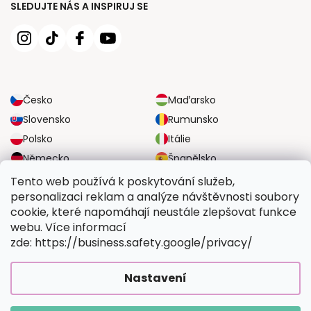
SLEDUJTE NÁS A INSPIRUJ SE
Česko
Maďarsko
Slovensko
Rumunsko
Polsko
Itálie
Německo
Španělsko
Velká Británie
Rakousko
Tento web používá k poskytování služeb,
personalizaci reklam a analýze návštěvnosti soubory
cookie, které napomáhají neustále zlepšovat funkce
SPOLEHLIVÉ MOŽNOSTI DOPRAVY
webu. Více informací
zde: https://business.safety.google/privacy/
BEZPEČNÉ MOŽNOSTI PLATBY
Nastavení