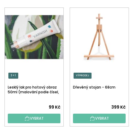
3 + 1
VÝPRODEJ
Lesklý lak pro hotový obraz
Dřevěný stojan - 68cm
50ml (malování podle čísel,
tečkování)
Průměrné
99 Kč
399 Kč
hodnocení
VYBRAT
VYBRAT
produktu
je
5,0