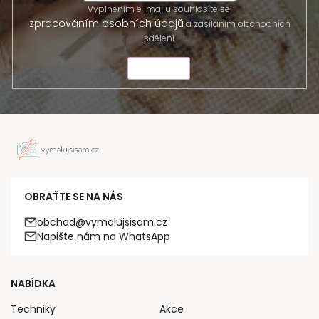
Vyplněním e-mailu souhlasíte se
zpracováním osobních údajů
a zasíláním obchodních
sdělení.
ODESLAT
OBRAŤTE SE NA NÁS
obchod@vymalujsisam.cz
Napište nám na WhatsApp
NABÍDKA
Techniky
Akce