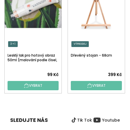
3 + 1
VÝPRODEJ
Lesklý lak pro hotový obraz
Dřevěný stojan - 68cm
50ml (malování podle čísel,
tečkování)
Průměrné
99 Kč
399 Kč
hodnocení
VYBRAT
VYBRAT
produktu
je
5,0
Z
z
Á
5
P
hvězdiček.
SLEDUJTE NÁS
Tik Tok
Youtube
A
T