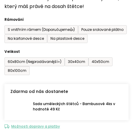
který máš právě na dosah štětce!
0,0
z
Rámování
5
S vnitřním rámem (Doporučujeme👍)
Pouze srolované plátno
hvězdiček.
Na kartonové desce
Na plastové desce
Velikost
60x80cm (Nejprodávanější⭐)
30x40cm
40x50cm
80x100cm
Zdarma od nás dostanete
Sada uměleckých štětců - Bambusové 4ks v
hodnotě 49 Kč
Možnosti dopravy a platby