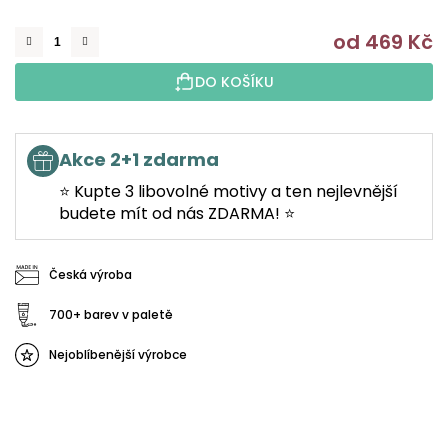
od
469 Kč
M
DO KOŠÍKU
Akce 2+1 zdarma
⭐ Kupte 3 libovolné motivy a ten nejlevnější
budete mít od nás ZDARMA! ⭐
Česká výroba
700+ barev v paletě
Nejoblíbenější výrobce