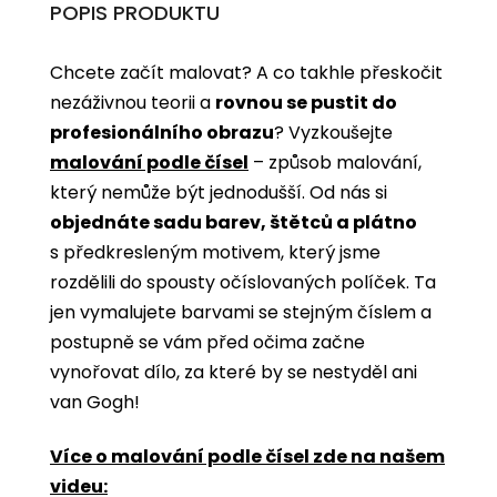
POPIS PRODUKTU
Chcete začít malovat? A co takhle přeskočit
nezáživnou teorii a
rovnou se pustit do
profesionálního obrazu
? Vyzkoušejte
malování podle čísel
­­– způsob malování,
který nemůže být jednodušší. Od nás si
objednáte sadu barev, štětců a plátno
s předkresleným motivem, který jsme
rozdělili do spousty očíslovaných políček. Ta
jen vymalujete barvami se stejným číslem a
postupně se vám před očima začne
vynořovat dílo, za které by se nestyděl ani
van Gogh!
Více o malování podle čísel zde na našem
videu: