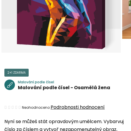
2+1 ZDARMA
Malování podle čísel
Malování podle čísel - Osamělá žena
Průměrné
Podrobnosti hodnocení
Neohodnoceno
hodnocení
Nyní se můžeš stát opravdovým umělcem. Vybarvuj
produktu
číslo za číslem a vytvoř nezapomenutelný obraz,
je