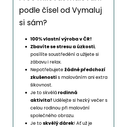
podle čísel od Vymaluj
si sám?
100% vlastní výroba v ČR!
Zbavíte se stresu a úzkosti
,
posílíte soustředění a užijete si
zábavu i relax.
Nepotřebujete
žádné předchozí
zkušenosti
s malováním ani extra
šikovnost.
Je to skvělá
rodinná
aktivita!
Udělejte si hezký večer s
celou rodinou při malování
společného obrazu.
Je to
skvělý dárek
! Ať už je