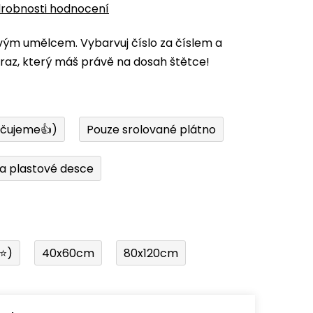
robnosti hodnocení
vým umělcem. Vybarvuj číslo za číslem a
az, který máš právě na dosah štětce!
učujeme👍)
Pouze srolované plátno
a plastové desce
í⭐)
40x60cm
80x120cm