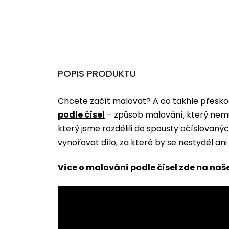
POPIS PRODUKTU
Chcete začít malovat? A co takhle přeskoč
podle čísel
­­– způsob malování, který nem
který jsme rozdělili do spousty očíslovan
vynořovat dílo, za které by se nestyděl an
Více o malování podle čísel zde na naš