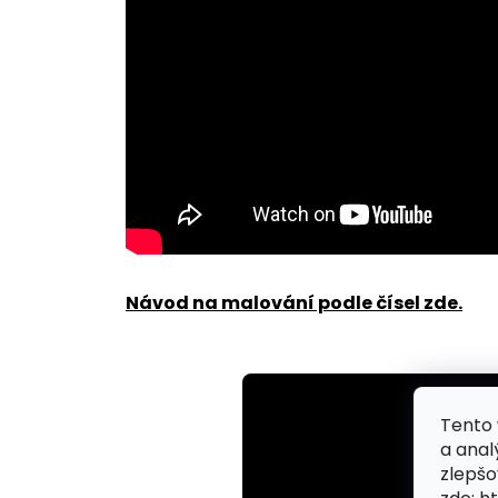
Návod na malování podle čísel zde
.
Tento 
a anal
zlepšo