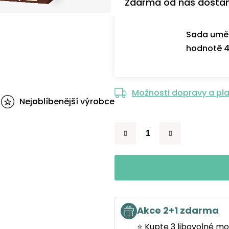
Zdarma od nás dosta
Sada uměl
hodnotě 4
Možnosti dopravy a pl
Nejoblíbenější výrobce
Akce 2+1 zdarma
⭐ Kupte 3 libovolné mo