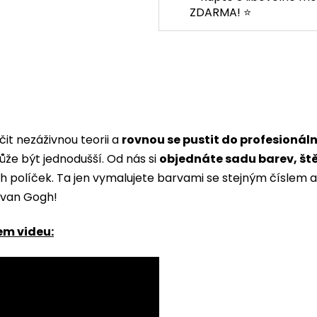
ZDARMA! ⭐
it nezáživnou teorii a
rovnou se pustit do profesionál
ůže být jednodušší. Od nás si
objednáte sadu barev, št
ých políček. Ta jen vymalujete barvami se stejným čísle
i van Gogh!
em videu: