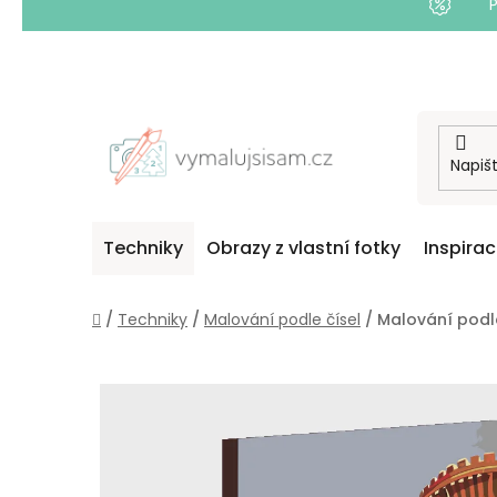
Přejít
na
obsah
Techniky
Obrazy z vlastní fotky
Inspira
Domů
/
Techniky
/
Malování podle čísel
/
Malování podle