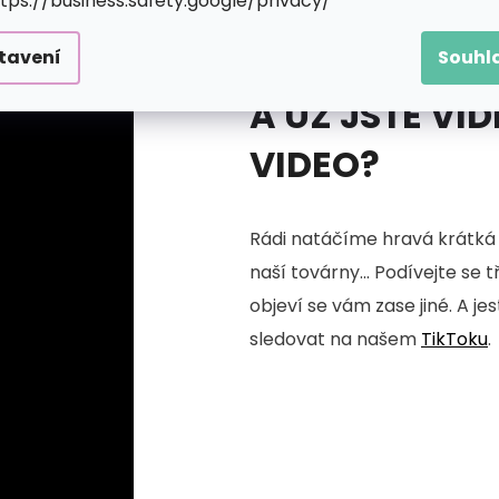
ttps://business.safety.google/privacy/
tavení
Souhl
A UŽ JSTE VID
VIDEO?
Rádi natáčíme hravá krátká 
naší továrny... Podívejte se 
objeví se vám zase jiné. A je
sledovat na našem
TikToku
.