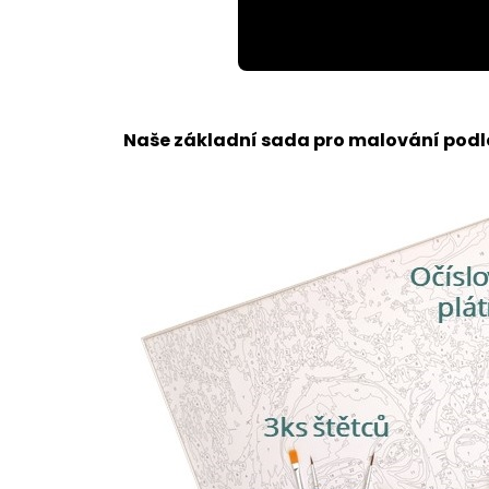
Loaded
:
Unmute
64.41%
Naše základní sada pro malování podle