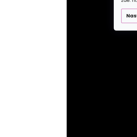
zde: h
Nas