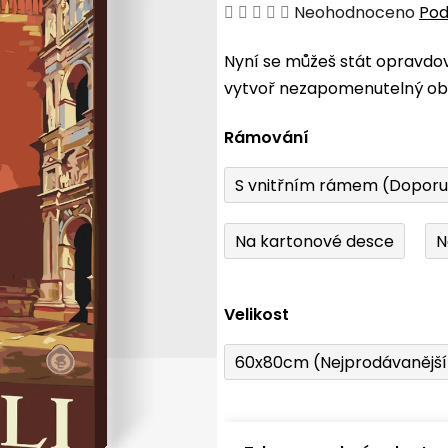
Průměrné
Neohodnoceno
Pod
hodnocení
Nyní se můžeš stát opravdo
produktu
vytvoř nezapomenutelný obr
je
0,0
Rámování
z
5
S vnitřním rámem (Dopor
hvězdiček.
Na kartonové desce
N
Velikost
60x80cm (Nejprodávanějš