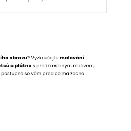
ního obrazu
? Vyzkoušejte
malování
ětců a plátno
s předkresleným motivem,
m a postupně se vám před očima začne