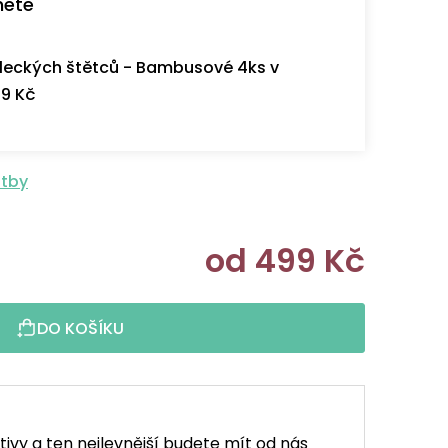
nete
eckých štětců - Bambusové 4ks v
9 Kč
atby
od
499 Kč
Měrná cen
DO KOŠÍKU
tivy a ten nejlevnější budete mít od nás