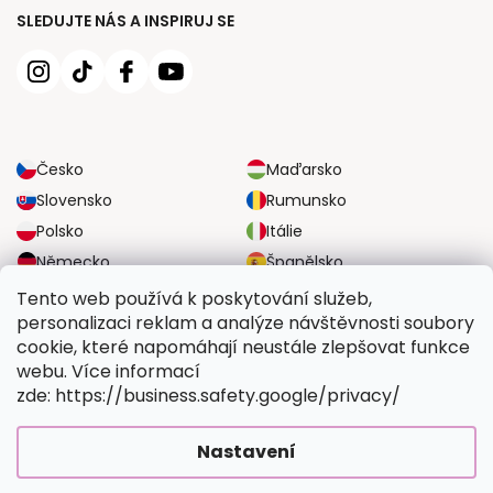
SLEDUJTE NÁS A INSPIRUJ SE
Česko
Maďarsko
Slovensko
Rumunsko
Polsko
Itálie
Německo
Španělsko
Velká Británie
Rakousko
Tento web používá k poskytování služeb,
personalizaci reklam a analýze návštěvnosti soubory
cookie, které napomáhají neustále zlepšovat funkce
SPOLEHLIVÉ MOŽNOSTI DOPRAVY
webu. Více informací
zde: https://business.safety.google/privacy/
BEZPEČNÉ MOŽNOSTI PLATBY
Nastavení