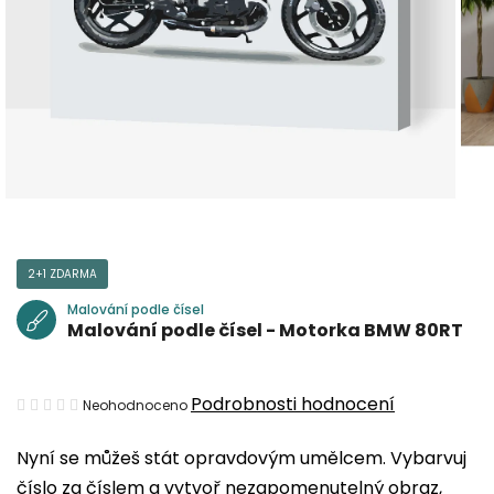
2+1 ZDARMA
Malování podle čísel
Malování podle čísel - Motorka BMW 80RT
Průměrné
Podrobnosti hodnocení
Neohodnoceno
hodnocení
Nyní se můžeš stát opravdovým umělcem. Vybarvuj
produktu
číslo za číslem a vytvoř nezapomenutelný obraz,
je