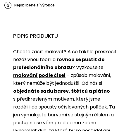
Nejoblíbenější výrobce
POPIS PRODUKTU
Chcete začít malovat? A co takhle přeskočit
nezáživnou teorii a
rovnou se pustit do
profesionálního obrazu
? Vyzkoušejte
malování podle čísel
­­– způsob malování,
který nemůže být jednodušší. Od nás si
objednáte sadu barev, štětců a plátno
s předkresleným motivem, který jsme
rozdělili do spousty očíslovaných políček. Ta
jen vymalujete barvami se stejným číslem a
postupně se vám před očima začne
vynořovat dílo, za které by se nestyděl ani