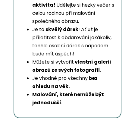
aktivita!
Udělejte si hezký večer s
celou rodinou při malování
společného obrazu.
Je to
skvělý dárek
! Ať už je
příležitost k obdarování jakákoliv,
tenhle osobní dárek s nápadem
bude mít úspěch!
Můžete si vytvořit
vlastní galerii
obrazů ze svých fotografií.
Je vhodné pro všechny
bez
ohledu na věk.
Malování, které nemůže být
jednodušší.