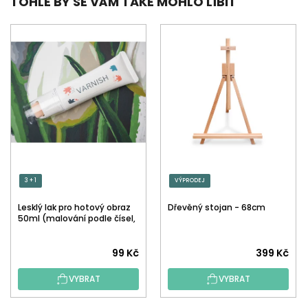
TOHLE BY SE VÁM TAKÉ MOHLO LÍBIT
3 + 1
VÝPRODEJ
Lesklý lak pro hotový obraz
Dřevěný stojan - 68cm
50ml (malování podle čísel,
tečkování)
Průměrné
99 Kč
399 Kč
hodnocení
VYBRAT
VYBRAT
produktu
je