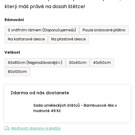
který máš právě na dosah štětce!
0,0
z
Rámování
5
S vnitřním rámem (Doporučujeme👍)
Pouze srolované plátno
hvězdiček.
Na kartonové desce
Na plastové desce
Velikost
60x80cm (Nejprodávanější⭐)
30x40cm
40x50cm
80x100cm
Zdarma od nás dostanete
Sada uměleckých štětců - Bambusové 4ks v
hodnotě 49 Kč
Možnosti dopravy a platby