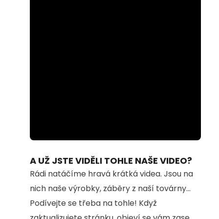
Loaded
:
Unmute
100.00%
A UŽ JSTE VIDĚLI TOHLE NAŠE VIDEO?
Rádi natáčíme hravá krátká videa. Jsou na
nich naše výrobky, záběry z naší továrny...
Podívejte se třeba na tohle! Když
zaktualizujete stránku, objeví se vám zase