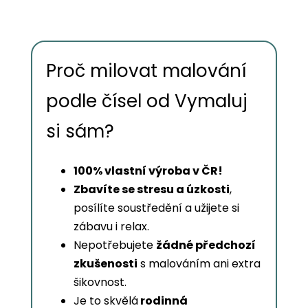
Proč milovat malování
podle čísel od Vymaluj
si sám?
100% vlastní výroba v ČR!
Zbavíte se stresu a úzkosti
,
posílíte soustředění a užijete si
zábavu i relax.
Nepotřebujete
žádné předchozí
zkušenosti
s malováním ani extra
šikovnost.
Je to skvělá
rodinná