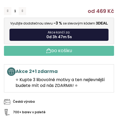
od
469 Kč
M
-3 %
Využijte dodatečnou slevu
se slevovým kódem
3DEAL
Akce končí za:
0d 3h 47m 5s
DO KOŠÍKU
Akce 2+1 zdarma
⭐ Kupte 3 libovolné motivy a ten nejlevnější
budete mít od nás ZDARMA! ⭐
Česká výroba
700+ barev v paletě