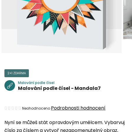
2+1 ZDARMA
Malování podle čísel
Malování podle čísel - Mandala7
Průměrné
Podrobnosti hodnocení
Neohodnoceno
hodnocení
Nyní se můžeš stát opravdovým umělcem. Vybarvuj
produktu
číslo za číslem a vytvoř nezapomenutelný obraz,
je