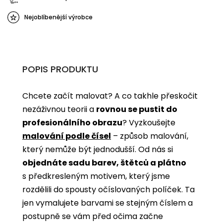
Nejoblíbenější výrobce
POPIS PRODUKTU
Chcete začít malovat? A co takhle přeskočit
nezáživnou teorii a
rovnou se pustit do
profesionálního obrazu
? Vyzkoušejte
malování podle čísel
­­– způsob malování,
který nemůže být jednodušší. Od nás si
objednáte sadu barev, štětců a plátno
s předkresleným motivem, který jsme
rozdělili do spousty očíslovaných políček. Ta
jen vymalujete barvami se stejným číslem a
postupně se vám před očima začne