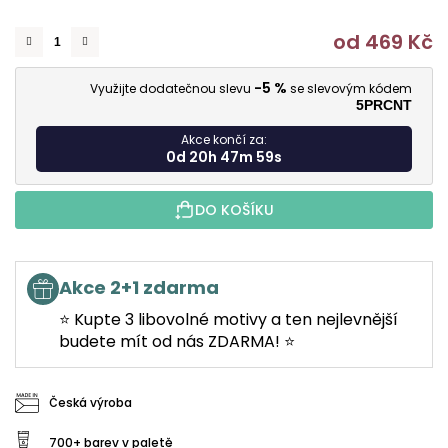
od
469 Kč
M
-5 %
Využijte dodatečnou slevu
se slevovým kódem
5PRCNT
Akce končí za:
0d 20h 47m 58s
DO KOŠÍKU
Akce 2+1 zdarma
⭐ Kupte 3 libovolné motivy a ten nejlevnější
budete mít od nás ZDARMA! ⭐
Česká výroba
700+ barev v paletě