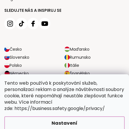
SLEDUJTE NÁS A INSPIRUJ SE
Česko
Maďarsko
Slovensko
Rumunsko
Polsko
Itálie
Německo
Španělsko
Velká Británie
Rakousko
Tento web používá k poskytování služeb,
personalizaci reklam a analýze návštěvnosti soubory
cookie, které napomáhají neustále zlepšovat funkce
SPOLEHLIVÉ MOŽNOSTI DOPRAVY
webu. Více informací
zde: https://business.safety.google/privacy/
BEZPEČNÉ MOŽNOSTI PLATBY
Nastavení