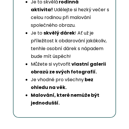
Je to skvělá
rodinná
aktivita!
Udělejte si hezký večer s
celou rodinou při malování
společného obrazu.
Je to
skvělý dárek
! Ať už je
příležitost k obdarování jakákoliv,
tenhle osobní dárek s nápadem
bude mít úspěch!
Můžete si vytvořit
vlastní galerii
obrazů ze svých fotografií.
Je vhodné pro všechny
bez
ohledu na věk.
Malování, které nemůže být
jednodušší.