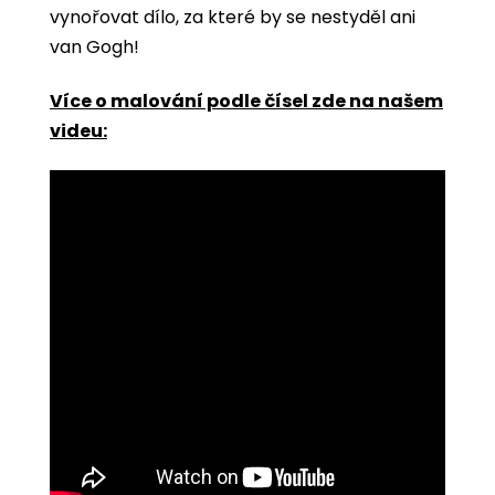
vynořovat dílo, za které by se nestyděl ani
van Gogh!
Více o malování podle čísel zde na našem
videu: