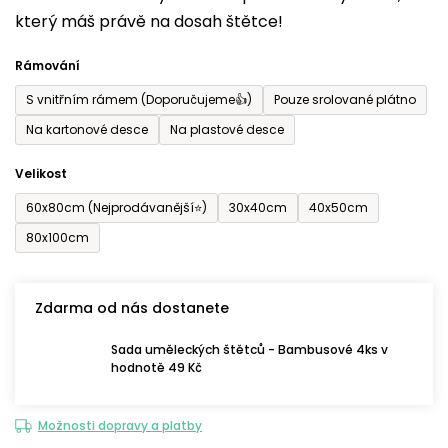
který máš právě na dosah štětce!
0,0
z
Rámování
5
S vnitřním rámem (Doporučujeme👍)
Pouze srolované plátno
hvězdiček.
Na kartonové desce
Na plastové desce
Velikost
60x80cm (Nejprodávanější⭐)
30x40cm
40x50cm
80x100cm
Zdarma od nás dostanete
Sada uměleckých štětců - Bambusové 4ks v
hodnotě 49 Kč
Možnosti dopravy a platby