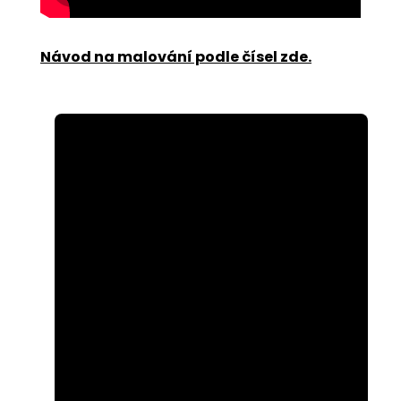
Návod na malování podle čísel zde
.