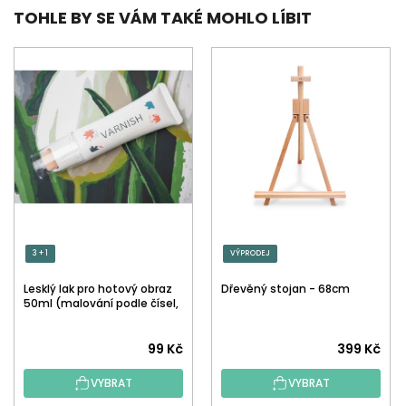
TOHLE BY SE VÁM TAKÉ MOHLO LÍBIT
3 + 1
VÝPRODEJ
Lesklý lak pro hotový obraz
Dřevěný stojan - 68cm
50ml (malování podle čísel,
tečkování)
Průměrné
99 Kč
399 Kč
hodnocení
VYBRAT
VYBRAT
produktu