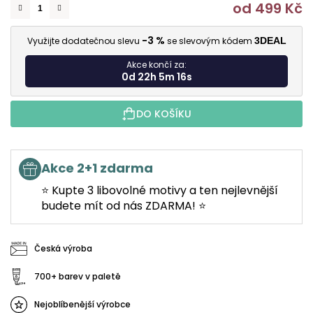
od
499 Kč
M
-3 %
Využijte dodatečnou slevu
se slevovým kódem
3DEAL
Akce končí za:
0d 22h 5m 15s
DO KOŠÍKU
Akce 2+1 zdarma
⭐ Kupte 3 libovolné motivy a ten nejlevnější
budete mít od nás ZDARMA! ⭐
Česká výroba
700+ barev v paletě
Nejoblíbenější výrobce