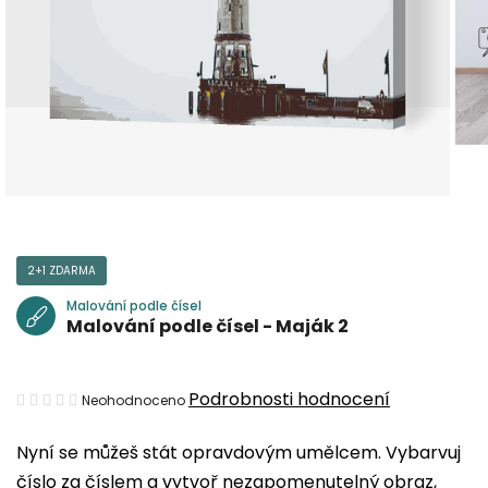
2+1 ZDARMA
Malování podle čísel
Malování podle čísel - Maják 2
Průměrné
Podrobnosti hodnocení
Neohodnoceno
hodnocení
Nyní se můžeš stát opravdovým umělcem. Vybarvuj
produktu
číslo za číslem a vytvoř nezapomenutelný obraz,
je