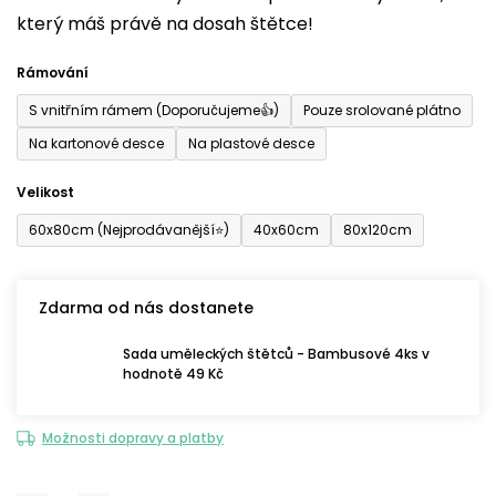
který máš právě na dosah štětce!
0,0
z
Rámování
5
S vnitřním rámem (Doporučujeme👍)
Pouze srolované plátno
hvězdiček.
Na kartonové desce
Na plastové desce
Velikost
60x80cm (Nejprodávanější⭐)
40x60cm
80x120cm
Zdarma od nás dostanete
Sada uměleckých štětců - Bambusové 4ks v
hodnotě 49 Kč
Možnosti dopravy a platby