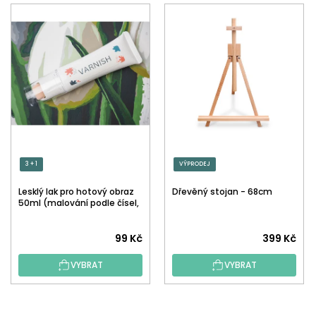
3 + 1
VÝPRODEJ
Lesklý lak pro hotový obraz
Dřevěný stojan - 68cm
50ml (malování podle čísel,
tečkování)
Průměrné
99 Kč
399 Kč
hodnocení
VYBRAT
VYBRAT
produktu
je
5,0
Z