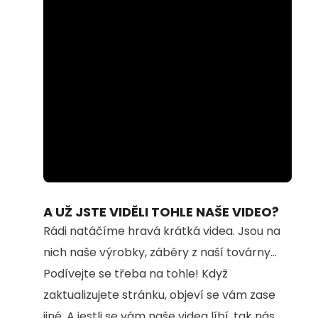
Loaded
:
Unmute
65.68%
A UŽ JSTE VIDĚLI TOHLE NAŠE VIDEO?
Rádi natáčíme hravá krátká videa. Jsou na
nich naše výrobky, záběry z naší továrny...
Podívejte se třeba na tohle! Když
zaktualizujete stránku, objeví se vám zase
jiné. A jestli se vám naše videa líbí, tak nás