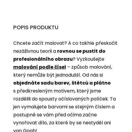
POPIS PRODUKTU
Chcete začít malovat? A co takhle přeskočit
nezáživnou teorii a
rovnou se pustit do
profesionálního obrazu
? Vyzkoušejte
malování podle čísel
­­– způsob malování,
který nemůže být jednodušší. Od nás si
objednáte sadu barev, štětců a plátno
s předkresleným motivem, který jsme
rozdělili do spousty očíslovaných políček. Ta
jen vymalujete barvami se stejným číslem a
postupně se vám před očima začne
vynořovat dílo, za které by se nestyděl ani
van Gogh!