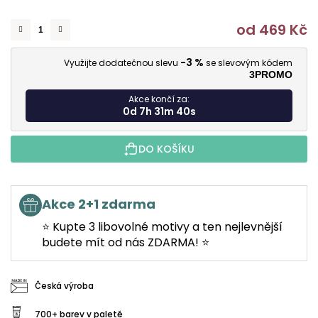
od
469 Kč
M
-3 %
Využijte dodatečnou slevu
se slevovým kódem
3PROMO
Akce končí za:
0d 7h 31m 39s
DO KOŠÍKU
Akce 2+1 zdarma
⭐ Kupte 3 libovolné motivy a ten nejlevnější
budete mít od nás ZDARMA! ⭐
Česká výroba
700+ barev v paletě