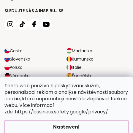
SLEDUJTE NÁS A INSPIRUJ SE
Česko
Maďarsko
Slovensko
Rumunsko
Polsko
Itálie
Německo
Španělsko
Velká Británie
Rakousko
Tento web používá k poskytování služeb,
personalizaci reklam a analýze návštěvnosti soubory
cookie, které napomáhají neustále zlepšovat funkce
SPOLEHLIVÉ MOŽNOSTI DOPRAVY
webu. Více informací
zde: https://business.safety.google/privacy/
BEZPEČNÉ MOŽNOSTI PLATBY
Nastavení