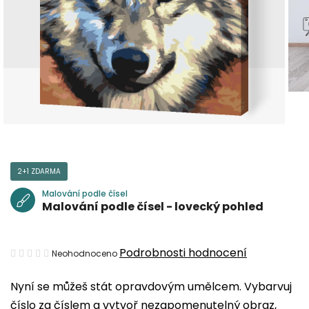
2+1 ZDARMA
Malování podle čísel
Malování podle čísel - lovecký pohled
Průměrné
Podrobnosti hodnocení
Neohodnoceno
hodnocení
Nyní se můžeš stát opravdovým umělcem. Vybarvuj
produktu
číslo za číslem a vytvoř nezapomenutelný obraz,
je