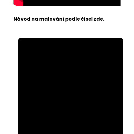
Návod na malování podle čísel zde
.