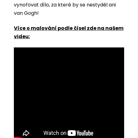
vynořovat dílo, za které by se nestyděl ani
van Gogh!
Více o malování podle čísel zde na našem
videu: