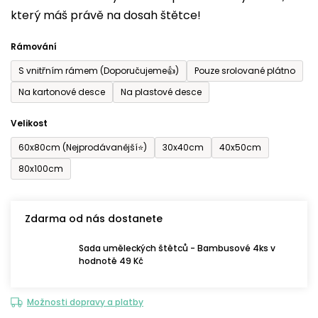
který máš právě na dosah štětce!
0,0
z
Rámování
5
S vnitřním rámem (Doporučujeme👍)
Pouze srolované plátno
hvězdiček.
Na kartonové desce
Na plastové desce
Velikost
60x80cm (Nejprodávanější⭐)
30x40cm
40x50cm
80x100cm
Zdarma od nás dostanete
Sada uměleckých štětců - Bambusové 4ks v
hodnotě 49 Kč
Možnosti dopravy a platby