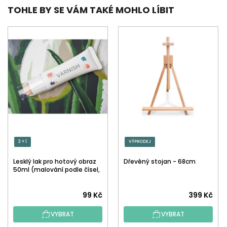
TOHLE BY SE VÁM TAKÉ MOHLO LÍBIT
3 + 1
VÝPRODEJ
Lesklý lak pro hotový obraz
Dřevěný stojan - 68cm
50ml (malování podle čísel,
tečkování)
Průměrné
99 Kč
399 Kč
hodnocení
VYBRAT
VYBRAT
produktu