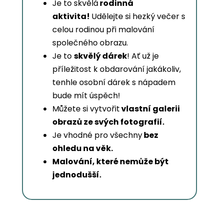
Je to skvělá
rodinná
aktivita!
Udělejte si hezký večer s
celou rodinou při malování
společného obrazu.
Je to
skvělý dárek
! Ať už je
příležitost k obdarování jakákoliv,
tenhle osobní dárek s nápadem
bude mít úspěch!
Můžete si vytvořit
vlastní galerii
obrazů ze svých fotografií.
Je vhodné pro všechny
bez
ohledu na věk.
Malování, které nemůže být
jednodušší.