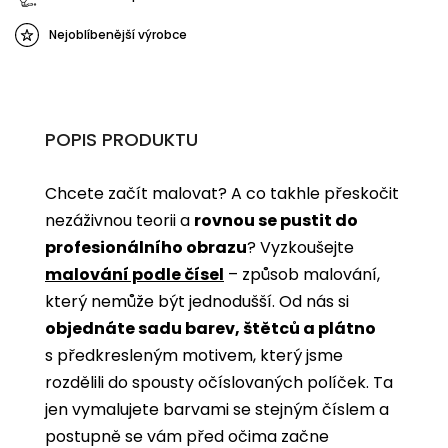
Nejoblíbenější výrobce
POPIS PRODUKTU
Chcete začít malovat? A co takhle přeskočit
nezáživnou teorii a
rovnou se pustit do
profesionálního obrazu
? Vyzkoušejte
malování podle čísel
­­– způsob malování,
který nemůže být jednodušší. Od nás si
objednáte sadu barev, štětců a plátno
s předkresleným motivem, který jsme
rozdělili do spousty očíslovaných políček. Ta
jen vymalujete barvami se stejným číslem a
postupně se vám před očima začne