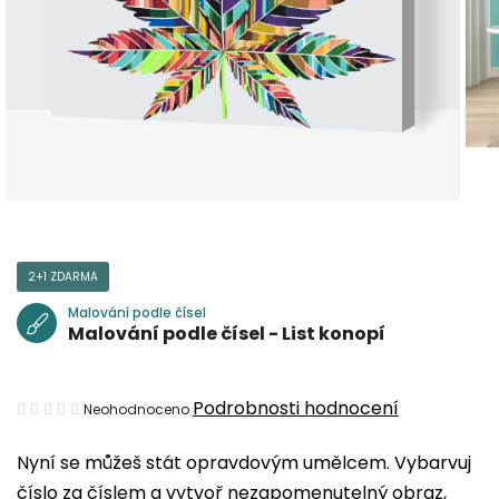
2+1 ZDARMA
Malování podle čísel
Malování podle čísel - List konopí
Průměrné
Podrobnosti hodnocení
Neohodnoceno
hodnocení
Nyní se můžeš stát opravdovým umělcem. Vybarvuj
produktu
číslo za číslem a vytvoř nezapomenutelný obraz,
je