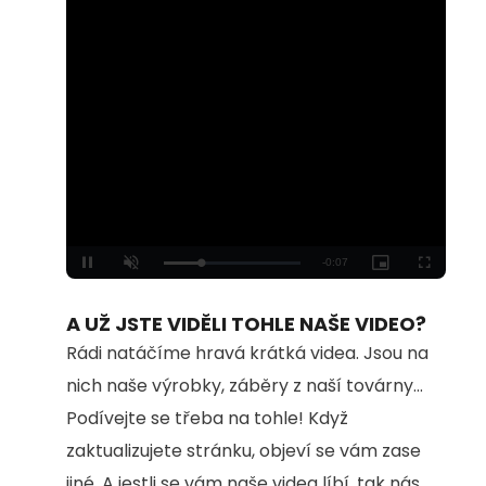
Loaded
:
Unmute
100.00%
A UŽ JSTE VIDĚLI TOHLE NAŠE VIDEO?
Rádi natáčíme hravá krátká videa. Jsou na
nich naše výrobky, záběry z naší továrny...
Podívejte se třeba na tohle! Když
zaktualizujete stránku, objeví se vám zase
jiné. A jestli se vám naše videa líbí, tak nás