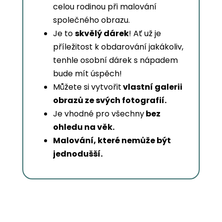
celou rodinou při malování
společného obrazu.
Je to
skvělý dárek
! Ať už je
příležitost k obdarování jakákoliv,
tenhle osobní dárek s nápadem
bude mít úspěch!
Můžete si vytvořit
vlastní galerii
obrazů ze svých fotografií.
Je vhodné pro všechny
bez
ohledu na věk.
Malování, které nemůže být
jednodušší.