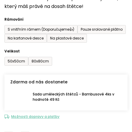
který máš právě na dosah štětce!
0,0
z
Rámování
5
S vnitřním rámem (Doporučujeme👍)
Pouze srolované plátno
hvězdiček.
Na kartonové desce
Na plastové desce
Velikost
50x50cm
80x80cm
Zdarma od nás dostanete
Sada uměleckých štětců - Bambusové 4ks v
hodnotě 49 Kč
Možnosti dopravy a platby