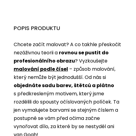
POPIS PRODUKTU
Chcete začít malovat? A co takhle přeskočit
nezáživnou teorii a
rovnou se pustit do
profesionálního obrazu
? Vyzkoušejte
malování podle čísel
­­– způsob malování,
který nemůže být jednodušší. Od nás si
objednáte sadu barev, štětců a plátno
s předkresleným motivem, který jsme
rozdělili do spousty očíslovaných políček. Ta
jen vymalujete barvami se stejným číslem a
postupně se vám před očima začne
vynořovat dílo, za které by se nestyděl ani
van Gogh!