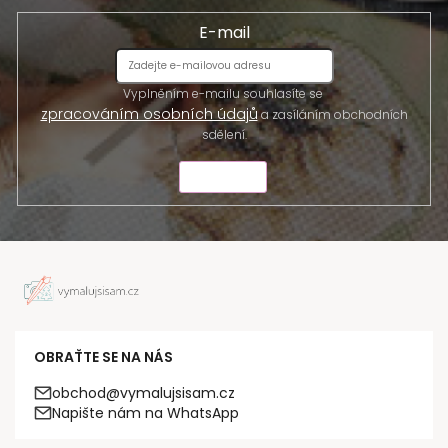
E-mail
Vyplněním e-mailu souhlasíte se
zpracováním osobních údajů
a zasíláním obchodních
sdělení.
ODESLAT
OBRAŤTE SE NA NÁS
obchod@vymalujsisam.cz
Napište nám na WhatsApp