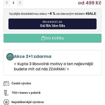
od
499 Kč
M
-4 %
Využijte dodatečnou slevu
se slevovým kódem
4SALE
Akce končí za:
0d 15h 14m 57s
DO KOŠÍKU
Akce 2+1 zdarma
⭐ Kupte 3 libovolné motivy a ten nejlevnější
budete mít od nás ZDARMA! ⭐
Česká výroba
700+ barev v paletě
Nejoblíbenější výrobce