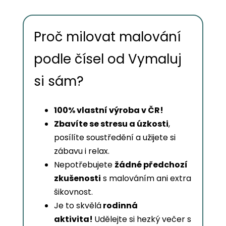
Proč milovat malování
podle čísel od Vymaluj
si sám?
100% vlastní výroba v ČR!
Zbavíte se stresu a úzkosti
,
posílíte soustředění a užijete si
zábavu i relax.
Nepotřebujete
žádné předchozí
zkušenosti
s malováním ani extra
šikovnost.
Je to skvělá
rodinná
aktivita!
Udělejte si hezký večer s