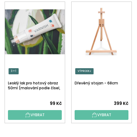
3 + 1
VÝPRODEJ
Lesklý lak pro hotový obraz
Dřevěný stojan - 68cm
50ml (malování podle čísel,
tečkování)
Průměrné
99 Kč
399 Kč
hodnocení
VYBRAT
VYBRAT
produktu
je
5,0
Z