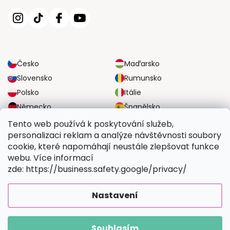
Česko
Maďarsko
Slovensko
Rumunsko
Polsko
Itálie
Německo
Španělsko
Velká Británie
Rakousko
Tento web používá k poskytování služeb,
personalizaci reklam a analýze návštěvnosti soubory
cookie, které napomáhají neustále zlepšovat funkce
SPOLEHLIVÉ MOŽNOSTI DOPRAVY
webu. Více informací
zde: https://business.safety.google/privacy/
BEZPEČNÉ MOŽNOSTI PLATBY
Nastavení
Souhlasím
Copyright 2026
Vymalujsisam.cz
. Všechna práva vyhrazena.