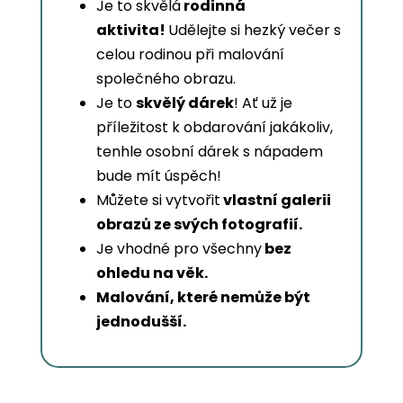
Je to skvělá
rodinná
aktivita!
Udělejte si hezký večer s
celou rodinou při malování
společného obrazu.
Je to
skvělý dárek
! Ať už je
příležitost k obdarování jakákoliv,
tenhle osobní dárek s nápadem
bude mít úspěch!
Můžete si vytvořit
vlastní galerii
obrazů ze svých fotografií.
Je vhodné pro všechny
bez
ohledu na věk.
Malování, které nemůže být
jednodušší.