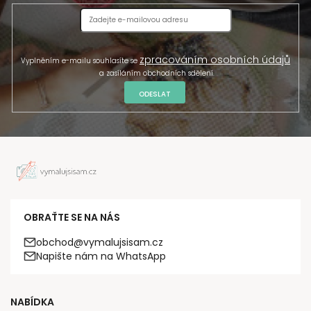
zpracováním osobních údajů
Vyplněním e-mailu souhlasíte se
a zasíláním obchodních sdělení.
ODESLAT
OBRAŤTE SE NA NÁS
obchod@vymalujsisam.cz
Napište nám na WhatsApp
NABÍDKA