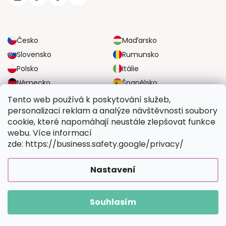
Česko
Maďarsko
Slovensko
Rumunsko
Polsko
Itálie
Německo
Španělsko
Velká Británie
Rakousko
Tento web používá k poskytování služeb,
personalizaci reklam a analýze návštěvnosti soubory
cookie, které napomáhají neustále zlepšovat funkce
SPOLEHLIVÉ MOŽNOSTI DOPRAVY
webu. Více informací
zde: https://business.safety.google/privacy/
BEZPEČNÉ MOŽNOSTI PLATBY
Nastavení
Souhlasím
Copyright 2026
Vymalujsisam.cz
. Všechna práva vyhrazena.
Vytvořil Shoptet Premium
|
Upravilo
FV STUDIO