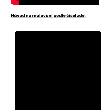
Návod na malování podle čísel zde
.