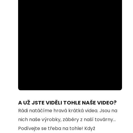
Loaded
:
Unmute
94.54%
A UŽ JSTE VIDĚLI TOHLE NAŠE VIDEO?
Rádi natáčíme hravá krátká videa. Jsou na
nich naše výrobky, záběry z naší továrny...
Podívejte se třeba na tohle! Když