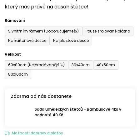
který máš právě na dosah štětce!
0,0
z
Rámování
5
S vnitřním rámem (Doporučujeme👍)
Pouze srolované plátno
hvězdiček.
Na kartonové desce
Na plastové desce
Velikost
60x80cm (Nejprodávanější⭐)
30x40cm
40x50cm
80x100cm
Zdarma od nás dostanete
Sada uměleckých štětců - Bambusové 4ks v
hodnotě 49 Kč
Možnosti dopravy a platby