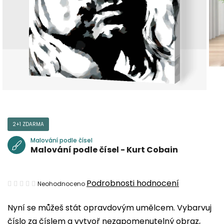
2+1 ZDARMA
Malování podle čísel
Malování podle čísel - Kurt Cobain
Průměrné
Podrobnosti hodnocení
Neohodnoceno
hodnocení
Nyní se můžeš stát opravdovým umělcem. Vybarvuj
produktu
číslo za číslem a vytvoř nezapomenutelný obraz,
je