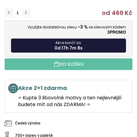
od
469 Kč
M
-3 %
Využijte dodatečnou slevu
se slevovým kódem
3PROMO
Akce končí za:
0d 17h 7m 7s
DO KOŠÍKU
Akce 2+1 zdarma
⭐ Kupte 3 libovolné motivy a ten nejlevnější
budete mít od nás ZDARMA! ⭐
Česká výroba
700+ barev v paletě