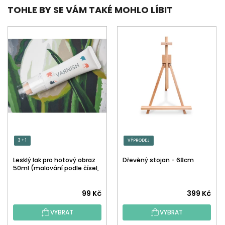
TOHLE BY SE VÁM TAKÉ MOHLO LÍBIT
3 + 1
VÝPRODEJ
Lesklý lak pro hotový obraz
Dřevěný stojan - 68cm
50ml (malování podle čísel,
tečkování)
Průměrné
99 Kč
399 Kč
hodnocení
VYBRAT
VYBRAT
produktu