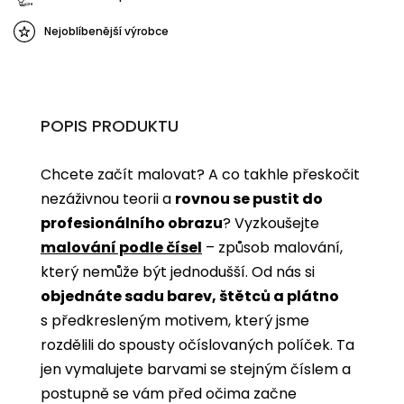
Nejoblíbenější výrobce
POPIS PRODUKTU
Chcete začít malovat? A co takhle přeskočit
nezáživnou teorii a
rovnou se pustit do
profesionálního obrazu
? Vyzkoušejte
malování podle čísel
­­– způsob malování,
který nemůže být jednodušší. Od nás si
objednáte sadu barev, štětců a plátno
s předkresleným motivem, který jsme
rozdělili do spousty očíslovaných políček. Ta
jen vymalujete barvami se stejným číslem a
postupně se vám před očima začne