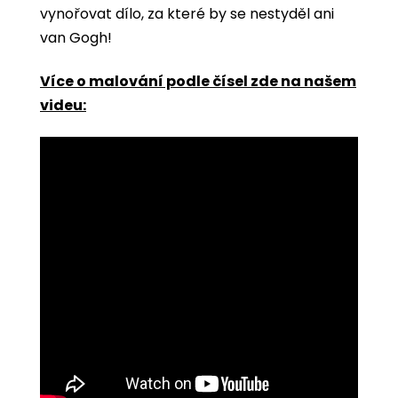
vynořovat dílo, za které by se nestyděl ani
van Gogh!
Více o malování podle čísel zde na našem
videu: