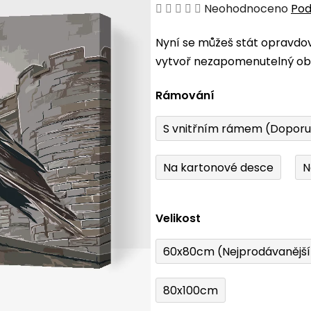
Průměrné
Neohodnoceno
Pod
hodnocení
Nyní se můžeš stát opravdo
produktu
vytvoř nezapomenutelný obr
je
0,0
Rámování
z
5
S vnitřním rámem (Dopor
hvězdiček.
Na kartonové desce
N
Velikost
60x80cm (Nejprodávanějš
80x100cm