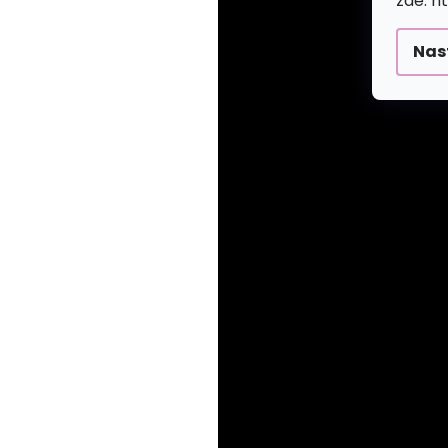
zde: h
Nas