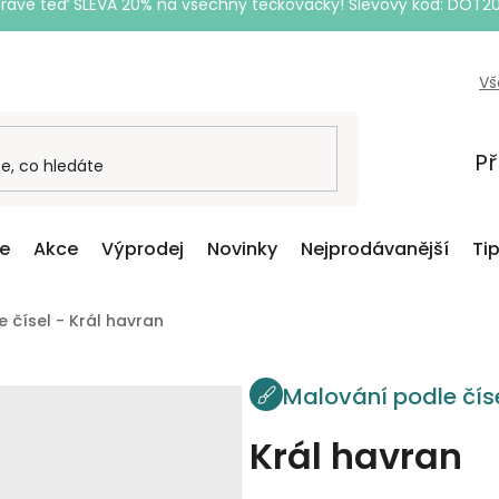
Právě teď SLEVA 20% na všechny tečkovačky! Slevový kód: DOT2
Vš
Př
ce
Akce
Výprodej
Novinky
Nejprodávanější
Ti
 čísel - Král havran
Malování podle čís
Král havran