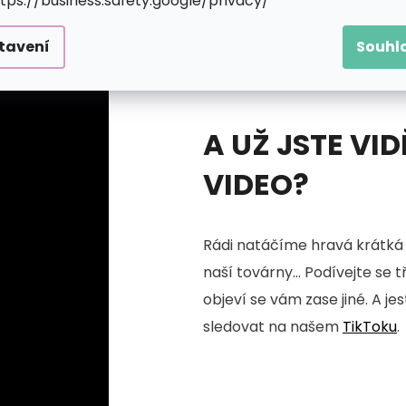
ttps://business.safety.google/privacy/
tavení
Souhl
A UŽ JSTE VID
VIDEO?
Rádi natáčíme hravá krátká 
naší továrny... Podívejte se 
objeví se vám zase jiné. A je
sledovat na našem
TikToku
.