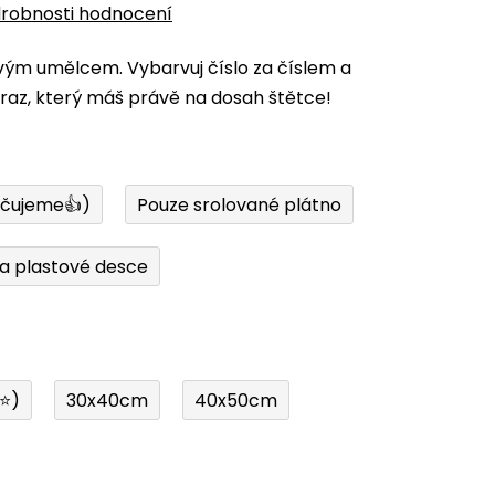
robnosti hodnocení
vým umělcem. Vybarvuj číslo za číslem a
az, který máš právě na dosah štětce!
učujeme👍)
Pouze srolované plátno
a plastové desce
í⭐)
30x40cm
40x50cm