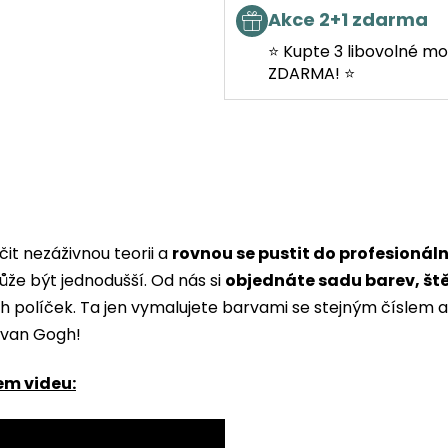
Akce 2+1 zdarma
⭐ Kupte 3 libovolné mo
ZDARMA! ⭐
it nezáživnou teorii a
rovnou se pustit do profesionál
ůže být jednodušší. Od nás si
objednáte sadu barev, št
ých políček. Ta jen vymalujete barvami se stejným čísle
i van Gogh!
em videu: