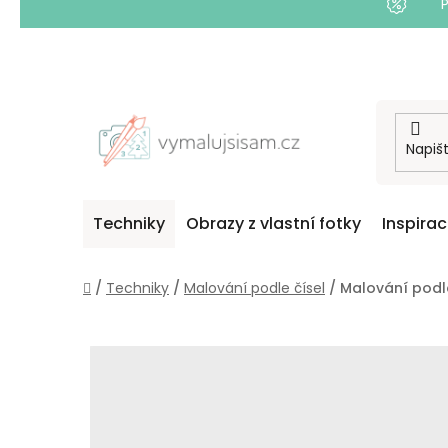
Přejít
na
obsah
Techniky
Obrazy z vlastní fotky
Inspira
Domů
/
Techniky
/
Malování podle čísel
/
Malování podle