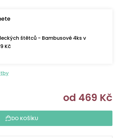
nete
eckých štětců - Bambusové 4ks v
9 Kč
atby
od
469 Kč
Měrná cen
DO KOŠÍKU