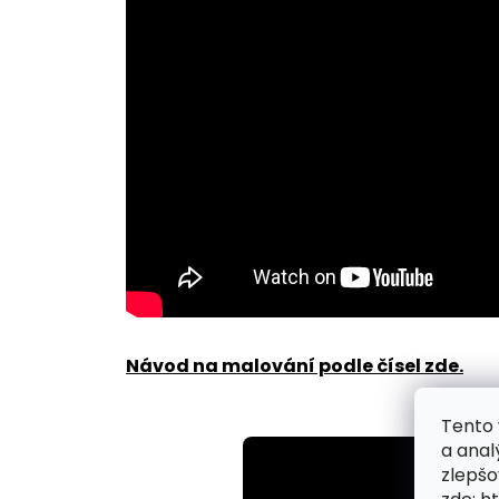
Návod na malování podle čísel zde
.
Tento 
a anal
zlepšo