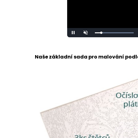
Loaded
:
Unmute
100.00%
Naše základní sada pro malování podle