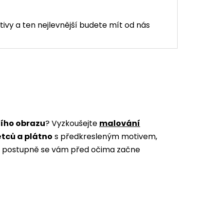
tivy a ten nejlevnější budete mít od nás
ního obrazu
? Vyzkoušejte
malování
ětců a plátno
s předkresleným motivem,
m a postupně se vám před očima začne