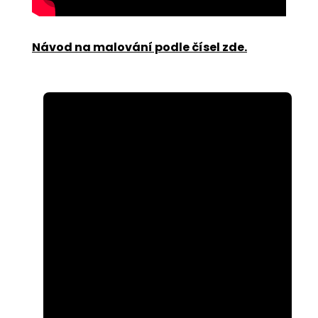
Návod na malování podle čísel zde
.