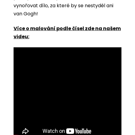
vynořovat dílo, za které by se nestyděl ani
van Gogh!
Více o malování podle čísel zde na našem
videu: