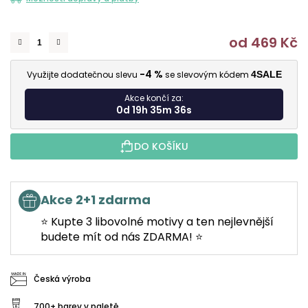
od
469 Kč
M
-4 %
Využijte dodatečnou slevu
se slevovým kódem
4SALE
Akce končí za:
0d 19h 35m 35s
DO KOŠÍKU
Akce 2+1 zdarma
⭐ Kupte 3 libovolné motivy a ten nejlevnější
budete mít od nás ZDARMA! ⭐
Česká výroba
700+ barev v paletě