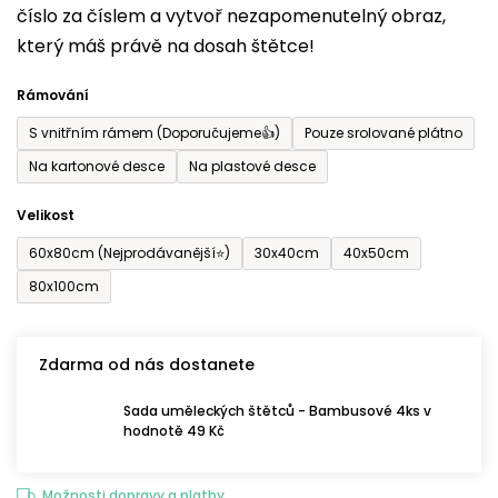
číslo za číslem a vytvoř nezapomenutelný obraz,
je
který máš právě na dosah štětce!
0,0
z
Rámování
5
S vnitřním rámem (Doporučujeme👍)
Pouze srolované plátno
hvězdiček.
Na kartonové desce
Na plastové desce
Velikost
60x80cm (Nejprodávanější⭐)
30x40cm
40x50cm
80x100cm
Zdarma od nás dostanete
Sada uměleckých štětců - Bambusové 4ks v
hodnotě 49 Kč
Možnosti dopravy a platby