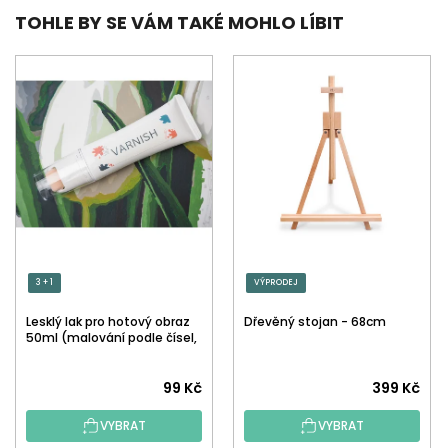
TOHLE BY SE VÁM TAKÉ MOHLO LÍBIT
3 + 1
VÝPRODEJ
Lesklý lak pro hotový obraz
Dřevěný stojan - 68cm
50ml (malování podle čísel,
tečkování)
Průměrné
99 Kč
399 Kč
hodnocení
VYBRAT
VYBRAT
produktu