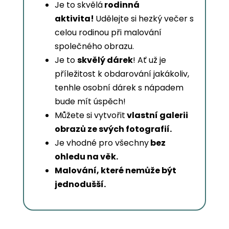
Je to skvělá
rodinná
aktivita!
Udělejte si hezký večer s
celou rodinou při malování
společného obrazu.
Je to
skvělý dárek
! Ať už je
příležitost k obdarování jakákoliv,
tenhle osobní dárek s nápadem
bude mít úspěch!
Můžete si vytvořit
vlastní galerii
obrazů ze svých fotografií.
Je vhodné pro všechny
bez
ohledu na věk.
Malování, které nemůže být
jednodušší.