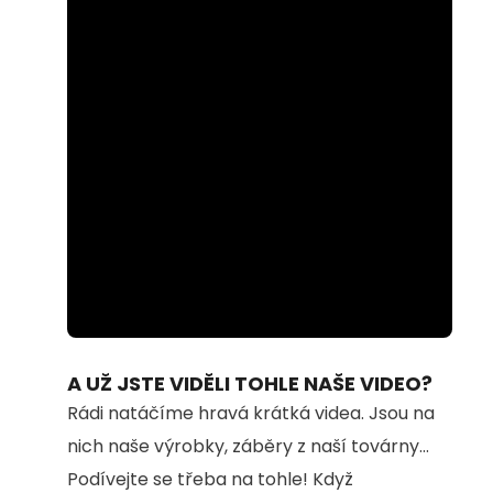
Loaded
:
Unmute
100.00%
A UŽ JSTE VIDĚLI TOHLE NAŠE VIDEO?
Rádi natáčíme hravá krátká videa. Jsou na
nich naše výrobky, záběry z naší továrny...
Podívejte se třeba na tohle! Když