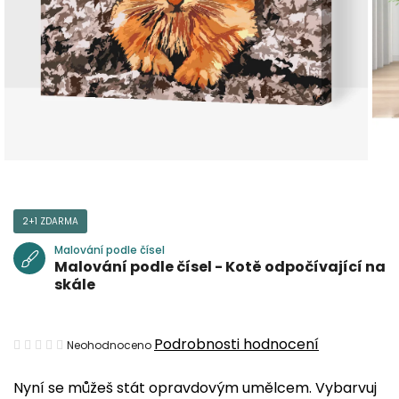
2+1 ZDARMA
Malování podle čísel
Malování podle čísel - Kotě odpočívající na
skále
Průměrné
Podrobnosti hodnocení
Neohodnoceno
hodnocení
Nyní se můžeš stát opravdovým umělcem. Vybarvuj
produktu