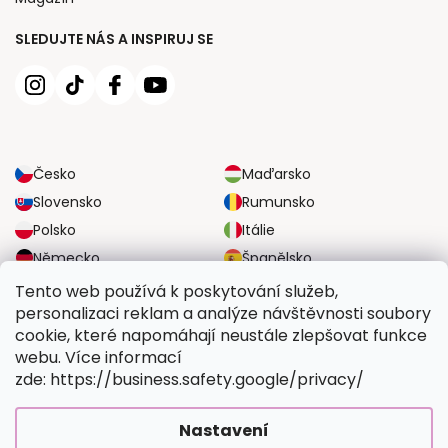
SLEDUJTE NÁS A INSPIRUJ SE
Česko
Maďarsko
Slovensko
Rumunsko
Polsko
Itálie
Německo
Španělsko
Velká Británie
Rakousko
Tento web používá k poskytování služeb,
personalizaci reklam a analýze návštěvnosti soubory
cookie, které napomáhají neustále zlepšovat funkce
SPOLEHLIVÉ MOŽNOSTI DOPRAVY
webu. Více informací
zde: https://business.safety.google/privacy/
BEZPEČNÉ MOŽNOSTI PLATBY
Nastavení