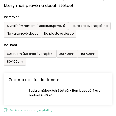
který máš právě na dosah štětce!
0,0
z
Rámování
5
S vnitřním rámem (Doporučujeme👍)
Pouze srolované plátno
hvězdiček.
Na kartonové desce
Na plastové desce
Velikost
60x80cm (Nejprodávanější⭐)
30x40cm
40x50cm
80x100cm
Zdarma od nás dostanete
Sada uměleckých štětců - Bambusové 4ks v
hodnotě 49 Kč
Možnosti dopravy a platby