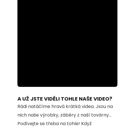
Loaded
:
Unmute
100.00%
A UŽ JSTE VIDĚLI TOHLE NAŠE VIDEO?
Rádi natáčíme hravá krátká videa. Jsou na
nich naše výrobky, záběry z naší továrny...
Podívejte se třeba na tohle! Když