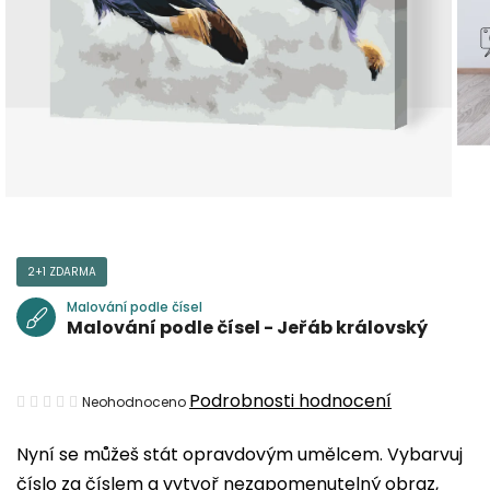
2+1 ZDARMA
Malování podle čísel
Malování podle čísel - Jeřáb královský
Průměrné
Podrobnosti hodnocení
Neohodnoceno
hodnocení
Nyní se můžeš stát opravdovým umělcem. Vybarvuj
produktu
číslo za číslem a vytvoř nezapomenutelný obraz,
je