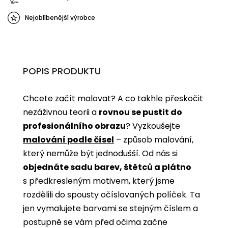
Nejoblíbenější výrobce
POPIS PRODUKTU
Chcete začít malovat? A co takhle přeskočit
nezáživnou teorii a
rovnou se pustit do
profesionálního obrazu
? Vyzkoušejte
malování podle čísel
­­– způsob malování,
který nemůže být jednodušší. Od nás si
objednáte sadu barev, štětců a plátno
s předkresleným motivem, který jsme
rozdělili do spousty očíslovaných políček. Ta
jen vymalujete barvami se stejným číslem a
postupně se vám před očima začne