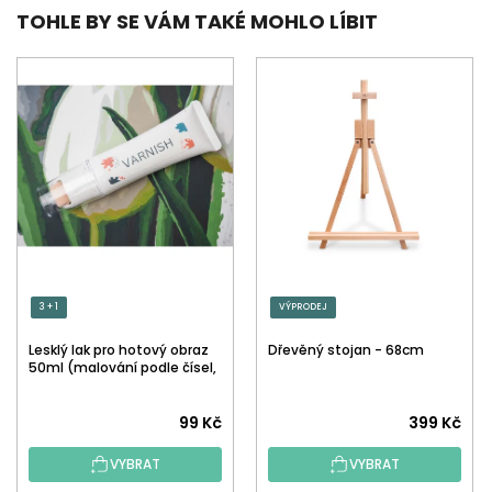
TOHLE BY SE VÁM TAKÉ MOHLO LÍBIT
3 + 1
VÝPRODEJ
Lesklý lak pro hotový obraz
Dřevěný stojan - 68cm
50ml (malování podle čísel,
tečkování)
Průměrné
99 Kč
399 Kč
hodnocení
VYBRAT
VYBRAT
produktu