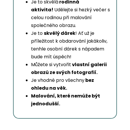
Je to skvělá
rodinná
aktivita!
Udělejte si hezký večer s
celou rodinou při malování
společného obrazu.
Je to
skvělý dárek
! Ať už je
příležitost k obdarování jakákoliv,
tenhle osobní dárek s nápadem
bude mít úspěch!
Můžete si vytvořit
vlastní galerii
obrazů ze svých fotografií.
Je vhodné pro všechny
bez
ohledu na věk.
Malování, které nemůže být
jednodušší.