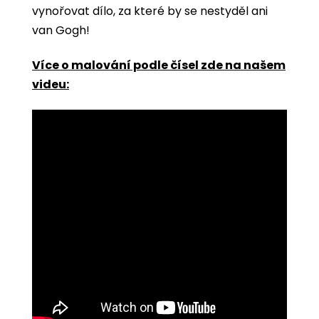
vynořovat dílo, za které by se nestyděl ani
van Gogh!
Více o malování podle čísel zde na našem
videu: