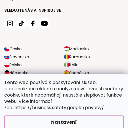
SLEDUJTE NÁS A INSPIRUJ SE
Česko
Maďarsko
Slovensko
Rumunsko
Polsko
Itálie
Německo
Španělsko
Velká Británie
Rakousko
Tento web používá k poskytování služeb,
personalizaci reklam a analýze návštěvnosti soubory
cookie, které napomáhají neustále zlepšovat funkce
SPOLEHLIVÉ MOŽNOSTI DOPRAVY
webu. Více informací
zde: https://business.safety.google/privacy/
BEZPEČNÉ MOŽNOSTI PLATBY
Nastavení