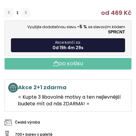
od
469 Kč
M
-5 %
Využijte dodatečnou slevu
se slevovým kódem
5PRCNT
Akce končí za:
0d 19h 4m 28s
DO KOŠÍKU
Akce 2+1 zdarma
⭐ Kupte 3 libovolné motivy a ten nejlevnější
budete mít od nás ZDARMA! ⭐
Česká výroba
700+ barev v paletě