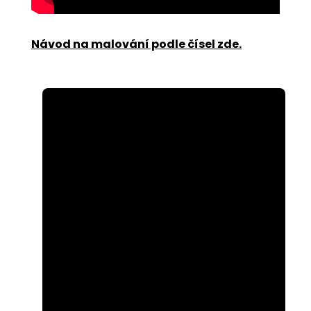
Návod na malování podle čísel zde
.