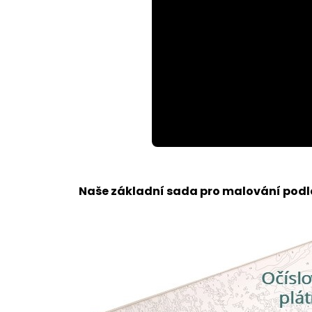
Loaded
:
Unmute
73.56%
Naše základní sada pro malování podle