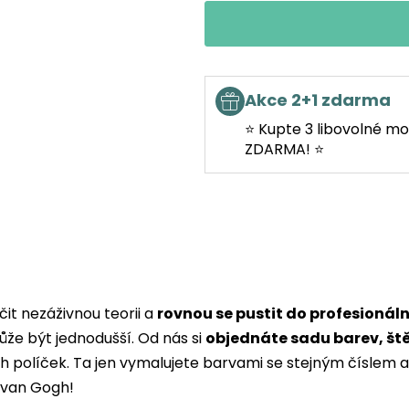
Akce 2+1 zdarma
⭐ Kupte 3 libovolné mo
ZDARMA! ⭐
it nezáživnou teorii a
rovnou se pustit do profesionál
ůže být jednodušší. Od nás si
objednáte sadu barev, št
ých políček. Ta jen vymalujete barvami se stejným čísle
i van Gogh!