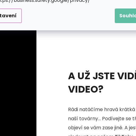
ttps://business.safety.google/privacy/
tavení
Souhl
A UŽ JSTE VID
VIDEO?
Rádi natáčíme hravá krátká 
naší továrny... Podívejte se 
objeví se vám zase jiné. A je