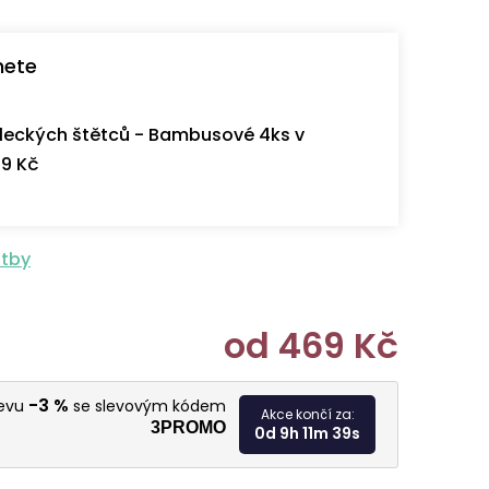
nete
eckých štětců - Bambusové 4ks v
9 Kč
atby
od
469 Kč
Měrná cen
-3 %
levu
se slevovým kódem
Akce končí za:
3PROMO
0d 9h 11m 38s