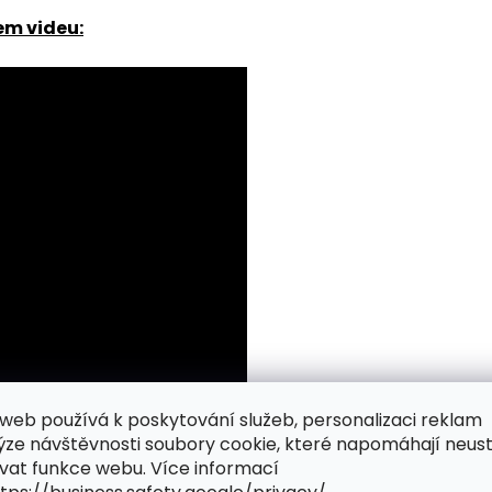
em videu:
web používá k poskytování služeb, personalizaci reklam
ýze návštěvnosti soubory cookie, které napomáhají neus
vat funkce webu. Více informací