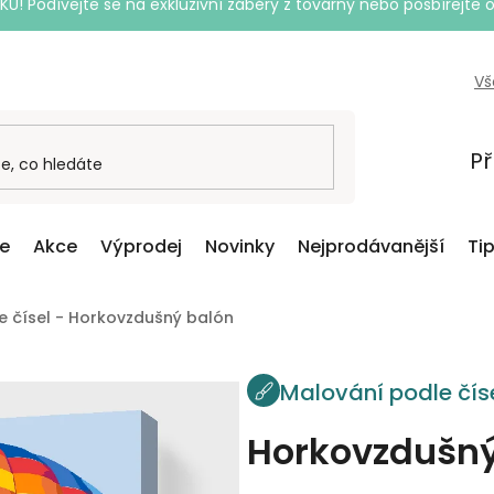
Podívejte se na exkluzivní záběry z továrny nebo posbírejte o
Vš
Př
ce
Akce
Výprodej
Novinky
Nejprodávanější
Ti
e čísel - Horkovzdušný balón
Malování podle čís
Horkovzdušný