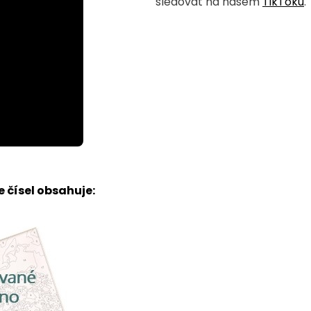
sledovat na našem
TikToku
.
 čísel obsahuje: