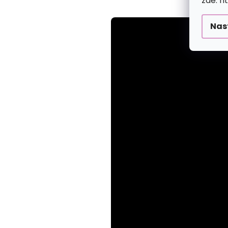
zde: h
Nas