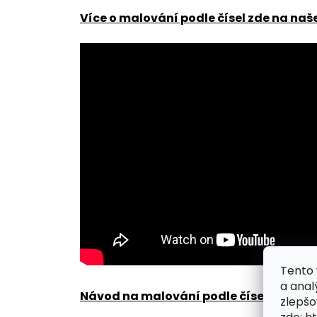
Více o malování podle čísel zde na naš
Tento 
a anal
Návod na malování podle čísel zde
.
zlepšo