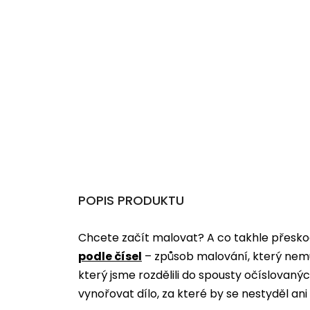
POPIS PRODUKTU
Chcete začít malovat? A co takhle přeskoč
podle čísel
­­– způsob malování, který nem
který jsme rozdělili do spousty očíslovan
vynořovat dílo, za které by se nestyděl an