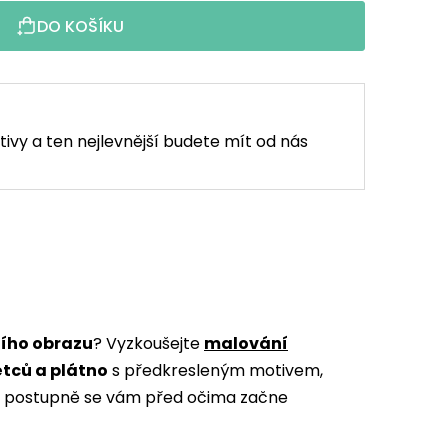
DO KOŠÍKU
tivy a ten nejlevnější budete mít od nás
ního obrazu
? Vyzkoušejte
malování
ětců a plátno
s předkresleným motivem,
m a postupně se vám před očima začne