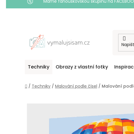
Máme fanouškovskou skupinu na FACEBOOKU! 
Přejít
na
obsah
Techniky
Obrazy z vlastní fotky
Inspira
Domů
/
Techniky
/
Malování podle čísel
/
Malování podl