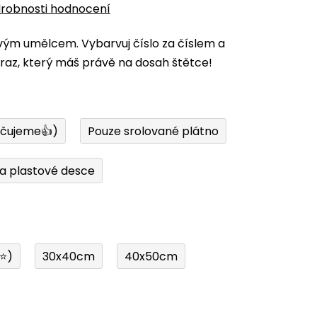
robnosti hodnocení
vým umělcem. Vybarvuj číslo za číslem a
az, který máš právě na dosah štětce!
učujeme👍)
Pouze srolované plátno
a plastové desce
í⭐)
30x40cm
40x50cm