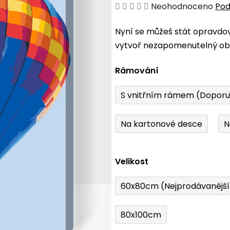
Průměrné
Neohodnoceno
Pod
hodnocení
Nyní se můžeš stát opravdo
produktu
vytvoř nezapomenutelný obr
je
0,0
Rámování
z
5
S vnitřním rámem (Dopor
hvězdiček.
Na kartonové desce
N
Velikost
60x80cm (Nejprodávanějš
80x100cm