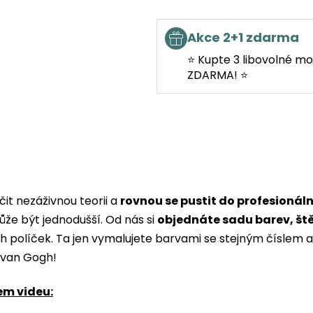
Akce 2+1 zdarma
⭐ Kupte 3 libovolné mo
ZDARMA! ⭐
it nezáživnou teorii a
rovnou se pustit do profesionál
ůže být jednodušší. Od nás si
objednáte sadu barev, št
ých políček. Ta jen vymalujete barvami se stejným čísle
i van Gogh!
em videu: