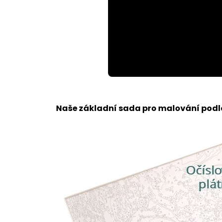
Loaded
:
Unmute
100.00%
Naše základní sada pro malování podle