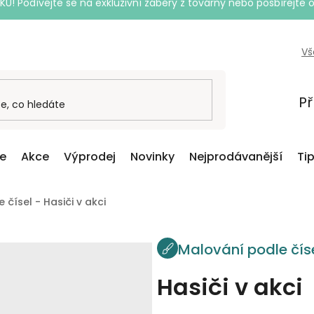
Podívejte se na exkluzivní záběry z továrny nebo posbírejte o
Vš
Př
ce
Akce
Výprodej
Novinky
Nejprodávanější
Ti
čísel - Hasiči v akci
Malování podle čís
Hasiči v akci