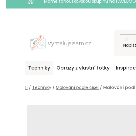
Máme fanouškovskou skupinu na FACEBOOKU! 
Přejít
na
obsah
Techniky
Obrazy z vlastní fotky
Inspira
Domů
/
Techniky
/
Malování podle čísel
/
Malování podle 