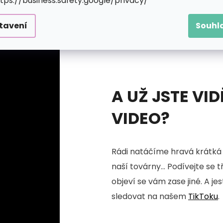
ttps://business.safety.google/privacy/
tavení
Souhl
A UŽ JSTE VID
VIDEO?
Rádi natáčíme hravá krátká 
naší továrny... Podívejte se 
objeví se vám zase jiné. A je
sledovat na našem
TikToku
.