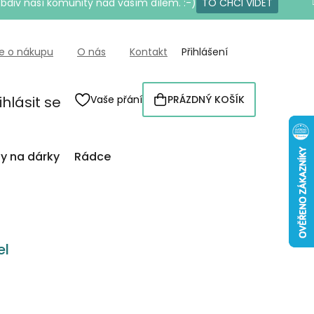
bdiv naší komunity nad vaším dílem. :-)
TO CHCI VIDĚT
e o nákupu
O nás
Kontakt
Přihlášení
ihlásit se
Vaše přání
PRÁZDNÝ KOŠÍK
NÁKUPNÍ
KOŠÍK
py na dárky
Rádce
el