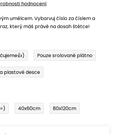
robnosti hodnocení
vým umělcem. Vybarvuj číslo za číslem a
az, který máš právě na dosah štětce!
učujeme👍)
Pouze srolované plátno
a plastové desce
í⭐)
40x60cm
80x120cm