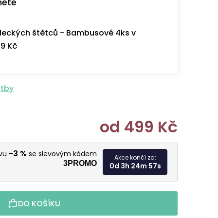
nete
eckých štětců - Bambusové 4ks v
9 Kč
atby
od
499 Kč
Měrná cen
-3 %
evu
se slevovým kódem
Akce končí za:
3PROMO
0d 3h 24m 55s
DO KOŠÍKU