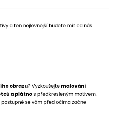
tivy a ten nejlevnější budete mít od nás
ního obrazu
? Vyzkoušejte
malování
ětců a plátno
s předkresleným motivem,
m a postupně se vám před očima začne