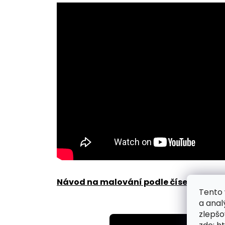
Návod na malování podle čísel zde
.
Tento 
a anal
zlepšo