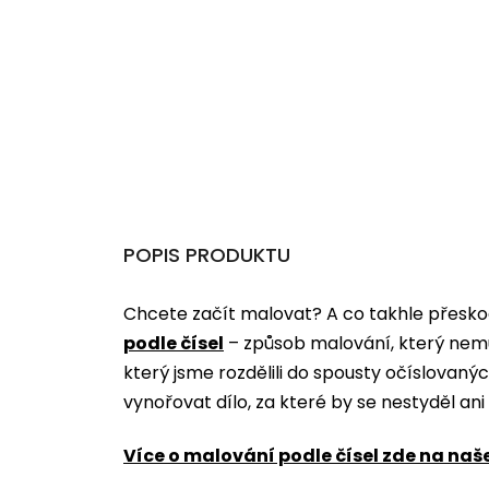
POPIS PRODUKTU
Chcete začít malovat? A co takhle přeskoč
podle čísel
­­– způsob malování, který nem
který jsme rozdělili do spousty očíslovan
vynořovat dílo, za které by se nestyděl an
Více o malování podle čísel zde na naš