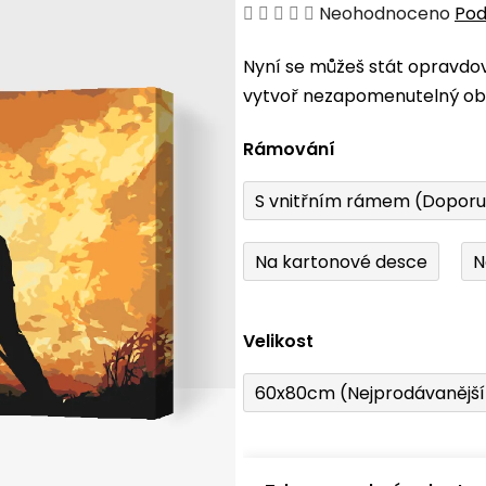
Průměrné
Neohodnoceno
Pod
hodnocení
Nyní se můžeš stát opravdo
produktu
vytvoř nezapomenutelný obr
je
0,0
Rámování
z
5
S vnitřním rámem (Dopor
hvězdiček.
Na kartonové desce
N
Velikost
60x80cm (Nejprodávanějš