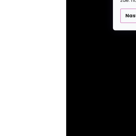
zde: h
Nas