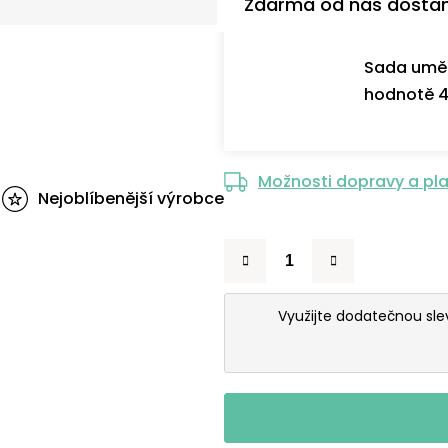
Zdarma od nás dosta
Sada uměl
hodnotě 4
Možnosti dopravy a pl
Nejoblíbenější výrobce
Využijte dodatečnou sl