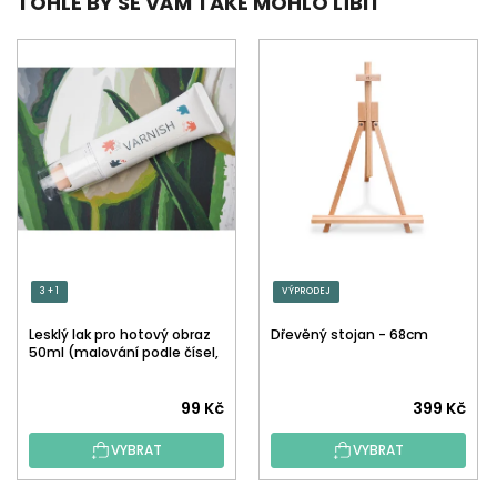
TOHLE BY SE VÁM TAKÉ MOHLO LÍBIT
3 + 1
VÝPRODEJ
Lesklý lak pro hotový obraz
Dřevěný stojan - 68cm
50ml (malování podle čísel,
tečkování)
Průměrné
99 Kč
399 Kč
hodnocení
VYBRAT
VYBRAT
produktu
je