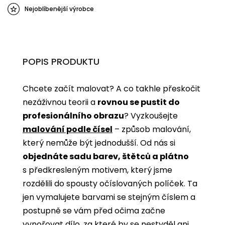
Nejoblíbenější výrobce
POPIS PRODUKTU
Chcete začít malovat? A co takhle přeskočit
nezáživnou teorii a
rovnou se pustit do
profesionálního obrazu
? Vyzkoušejte
malování podle čísel
­­– způsob malování,
který nemůže být jednodušší. Od nás si
objednáte sadu barev, štětců a plátno
s předkresleným motivem, který jsme
rozdělili do spousty očíslovaných políček. Ta
jen vymalujete barvami se stejným číslem a
postupně se vám před očima začne
vynořovat dílo, za které by se nestyděl ani