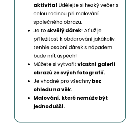
aktivita!
Udělejte si hezký večer s
celou rodinou při malování
společného obrazu.
Je to
skvělý dárek
! Ať už je
příležitost k obdarování jakákoliv,
tenhle osobní dárek s nápadem
bude mít úspěch!
Můžete si vytvořit
vlastní galerii
obrazů ze svých fotografií.
Je vhodné pro všechny
bez
ohledu na věk.
Malování, které nemůže být
jednodušší.