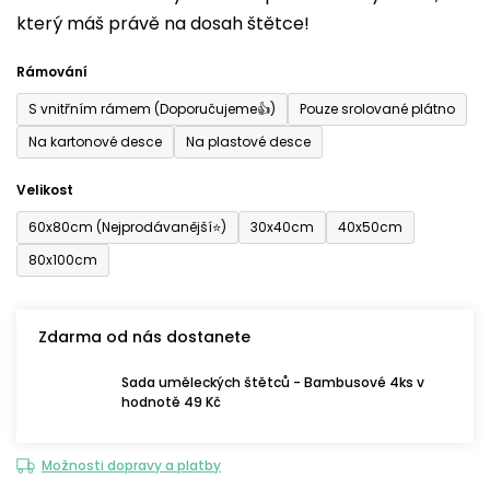
který máš právě na dosah štětce!
0,0
z
Rámování
5
S vnitřním rámem (Doporučujeme👍)
Pouze srolované plátno
hvězdiček.
Na kartonové desce
Na plastové desce
Velikost
60x80cm (Nejprodávanější⭐)
30x40cm
40x50cm
80x100cm
Zdarma od nás dostanete
Sada uměleckých štětců - Bambusové 4ks v
hodnotě 49 Kč
Možnosti dopravy a platby