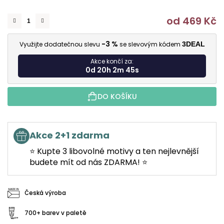
od
469 Kč
M
-3 %
Využijte dodatečnou slevu
se slevovým kódem
3DEAL
Akce končí za:
0d 20h 2m 44s
DO KOŠÍKU
Akce 2+1 zdarma
⭐ Kupte 3 libovolné motivy a ten nejlevnější
budete mít od nás ZDARMA! ⭐
Česká výroba
700+ barev v paletě