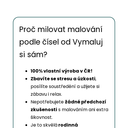
Proč milovat malování
podle čísel od Vymaluj
si sám?
100% vlastní výroba v ČR!
Zbavíte se stresu a úzkosti
,
posílíte soustředění a užijete si
zábavu i relax.
Nepotřebujete
žádné předchozí
zkušenosti
s malováním ani extra
šikovnost.
Je to skvělá
rodinná