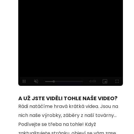
Loaded
:
Unmute
100.00%
A UŽ JSTE VIDĚLI TOHLE NAŠE VIDEO?
Rádi natáčíme hravá krátká videa. Jsou na
nich naše výrobky, záběry z naší továrny...
Podívejte se třeba na tohle! Když
zaktualizujete stránku, objeví se vám zase