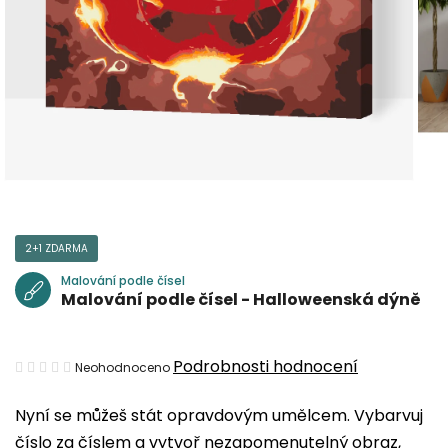
2+1 ZDARMA
Malování podle čísel
Malování podle čísel - Halloweenská dýně
Průměrné
Podrobnosti hodnocení
Neohodnoceno
hodnocení
Nyní se můžeš stát opravdovým umělcem. Vybarvuj
produktu
číslo za číslem a vytvoř nezapomenutelný obraz,
je