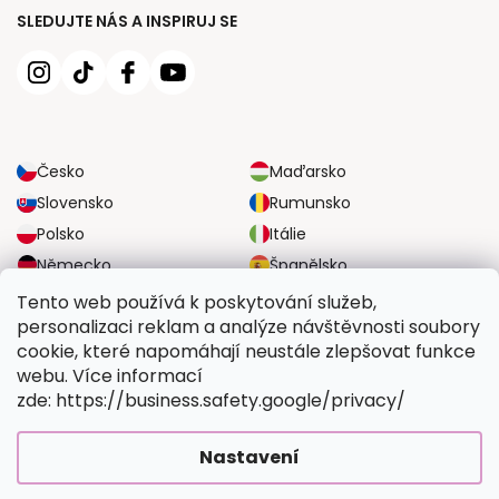
SLEDUJTE NÁS A INSPIRUJ SE
Česko
Maďarsko
Slovensko
Rumunsko
Polsko
Itálie
Německo
Španělsko
Velká Británie
Rakousko
Tento web používá k poskytování služeb,
personalizaci reklam a analýze návštěvnosti soubory
cookie, které napomáhají neustále zlepšovat funkce
SPOLEHLIVÉ MOŽNOSTI DOPRAVY
webu. Více informací
zde: https://business.safety.google/privacy/
BEZPEČNÉ MOŽNOSTI PLATBY
Nastavení