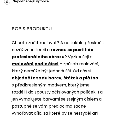
Nejoblíbenější výrobce
POPIS PRODUKTU
Chcete začít malovat? A co takhle přeskočit
nezáživnou teorii a
rovnou se pustit do
profesionálního obrazu
? Vyzkoušejte
malování podle čísel
­­– způsob malování,
který nemůže být jednodušší. Od nás si
objednáte sadu barev, štětců a plátno
s předkresleným motivem, který jsme
rozdělili do spousty očíslovaných políček. Ta
jen vymalujete barvami se stejným číslem a
postupně se vám před očima začne
vynořovat dílo, za které by se nestyděl ani