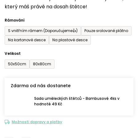
který máš právě na dosah štětce!
0,0
z
Rámování
5
S vnitřním rámem (Doporučujeme👍)
Pouze srolované plátno
hvězdiček.
Na kartonové desce
Na plastové desce
Velikost
50x50cm
80x80cm
Zdarma od nás dostanete
Sada uměleckých štětců - Bambusové 4ks v
hodnotě 49 Kč
Možnosti dopravy a platby