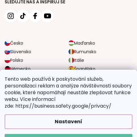
SLEDUJTE NÁS A INSPIRUJ SE
Česko
Maďarsko
Slovensko
Rumunsko
Polsko
Itálie
Německo
Španělsko
Velká Británie
Rakousko
Tento web používá k poskytování služeb,
personalizaci reklam a analýze návštěvnosti soubory
cookie, které napomáhají neustále zlepšovat funkce
SPOLEHLIVÉ MOŽNOSTI DOPRAVY
webu. Více informací
zde: https://business.safety.google/privacy/
BEZPEČNÉ MOŽNOSTI PLATBY
Nastavení