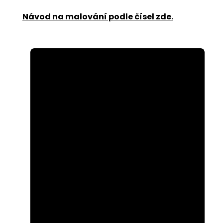
Návod na malování podle čísel zde
.