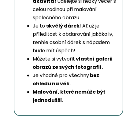
aktivita!
Udělejte si hezký večer s
celou rodinou při malování
společného obrazu.
Je to
skvělý dárek
! Ať už je
příležitost k obdarování jakákoliv,
tenhle osobní dárek s nápadem
bude mít úspěch!
Můžete si vytvořit
vlastní galerii
obrazů ze svých fotografií.
Je vhodné pro všechny
bez
ohledu na věk.
Malování, které nemůže být
jednodušší.