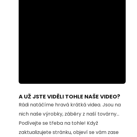
Loaded
:
Unmute
100.00%
A UŽ JSTE VIDĚLI TOHLE NAŠE VIDEO?
Rádi natáčíme hravá krátká videa. Jsou na
nich naše výrobky, záběry z naší továrny...
Podívejte se třeba na tohle! Když
zaktualizujete stránku, objeví se vám zase