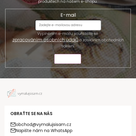
produktech na našem e-shopu.
E-mail
Vyplněním e-mailu souhlasíte se
zpracováním osobních údajů
a zasíláním obchodních
sdělení.
ODESLAT
OBRAŤTE SE NA NÁS
obchod@vymalujsisam.cz
Napište nám na WhatsApp