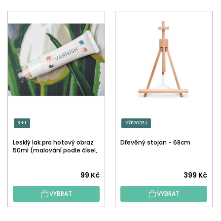
3 + 1
VÝPRODEJ
Lesklý lak pro hotový obraz
Dřevěný stojan - 68cm
50ml (malování podle čísel,
tečkování)
Průměrné
99 Kč
399 Kč
hodnocení
VYBRAT
VYBRAT
produktu
je
5,0
Z