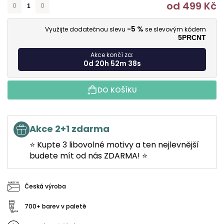
od
499 Kč
M
-5 %
Využijte dodatečnou slevu
se slevovým kódem
5PRCNT
Akce končí za:
0d 20h 52m 37s
DO KOŠÍKU
Akce 2+1 zdarma
⭐ Kupte 3 libovolné motivy a ten nejlevnější
budete mít od nás ZDARMA! ⭐
Česká výroba
700+ barev v paletě