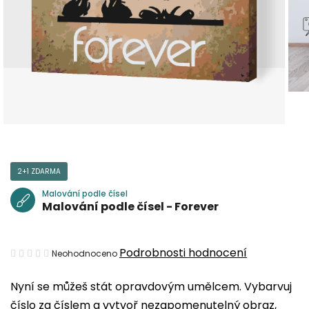
2+1 ZDARMA
Malování podle čísel
Malování podle čísel - Forever
Průměrné
Podrobnosti hodnocení
Neohodnoceno
hodnocení
Nyní se můžeš stát opravdovým umělcem. Vybarvuj
produktu
číslo za číslem a vytvoř nezapomenutelný obraz,
je