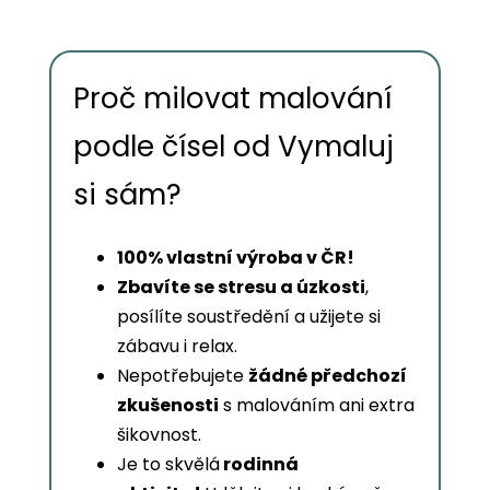
Proč milovat malování
podle čísel od Vymaluj
si sám?
100% vlastní výroba v ČR!
Zbavíte se stresu a úzkosti
,
posílíte soustředění a užijete si
zábavu i relax.
Nepotřebujete
žádné předchozí
zkušenosti
s malováním ani extra
šikovnost.
Je to skvělá
rodinná