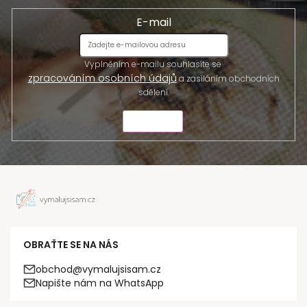
E-mail
Vyplněním e-mailu souhlasíte se
zpracováním osobních údajů
a zasíláním obchodních
sdělení.
ODESLAT
OBRAŤTE SE NA NÁS
obchod@vymalujsisam.cz
Napište nám na WhatsApp