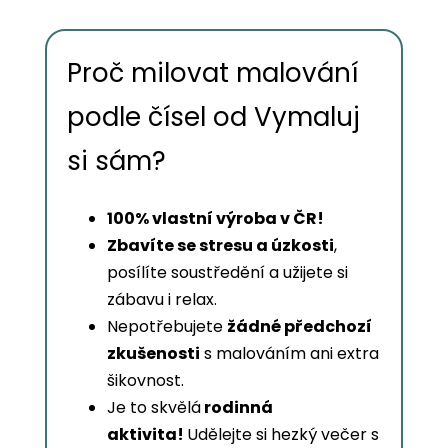
Proč milovat malování
podle čísel od Vymaluj
si sám?
100% vlastní výroba v ČR!
Zbavíte se stresu a úzkosti
,
posílíte soustředění a užijete si
zábavu i relax.
Nepotřebujete
žádné předchozí
zkušenosti
s malováním ani extra
šikovnost.
Je to skvělá
rodinná
aktivita!
Udělejte si hezký večer s