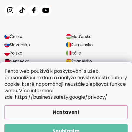
Česko
Maďarsko
Slovensko
Rumunsko
Polsko
Itálie
Německo
Španělsko
Velká Británie
Rakousko
Tento web používá k poskytování služeb,
personalizaci reklam a analýze návštěvnosti soubory
cookie, které napomáhají neustále zlepšovat funkce
SPOLEHLIVÉ MOŽNOSTI DOPRAVY
webu. Více informací
zde: https://business.safety.google/privacy/
BEZPEČNÉ MOŽNOSTI PLATBY
Nastavení
Souhlasím
Copyright 2026
Vymalujsisam.cz
. Všechna práva vyhrazena.