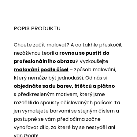
POPIS PRODUKTU
Chcete začít malovat? A co takhle přeskočit
nezáživnou teorii a
rovnou se pustit do
profesionálního obrazu
? Vyzkoušejte
malování podle čísel
­­– způsob malování,
který nemůže být jednodušší. Od nás si
objednáte sadu barev, štětců a plátno
s předkresleným motivem, který jsme
rozdělili do spousty očíslovaných políček. Ta
jen vymalujete barvami se stejným číslem a
postupně se vám před očima začne
vynořovat dílo, za které by se nestyděl ani
van Gogh!