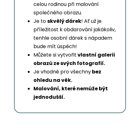
celou rodinou při malování
společného obrazu.
Je to
skvělý dárek
! Ať už je
příležitost k obdarování jakákoliv,
tenhle osobní dárek s nápadem
bude mít úspěch!
Můžete si vytvořit
vlastní galerii
obrazů ze svých fotografií.
Je vhodné pro všechny
bez
ohledu na věk.
Malování, které nemůže být
jednodušší.