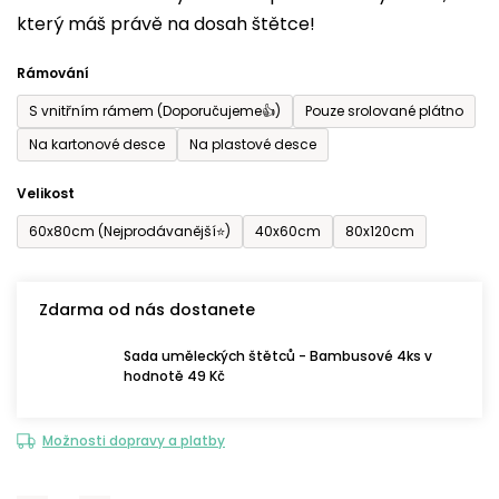
který máš právě na dosah štětce!
0,0
z
Rámování
5
S vnitřním rámem (Doporučujeme👍)
Pouze srolované plátno
hvězdiček.
Na kartonové desce
Na plastové desce
Velikost
60x80cm (Nejprodávanější⭐)
40x60cm
80x120cm
Zdarma od nás dostanete
Sada uměleckých štětců - Bambusové 4ks v
hodnotě 49 Kč
Možnosti dopravy a platby