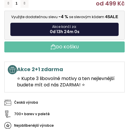
od
499 Kč
M
-4 %
Využijte dodatečnou slevu
se slevovým kódem
4SALE
Akce končí za:
0d 13h 23m 59s
DO KOŠÍKU
Akce 2+1 zdarma
⭐ Kupte 3 libovolné motivy a ten nejlevnější
budete mít od nás ZDARMA! ⭐
Česká výroba
700+ barev v paletě
Nejoblíbenější výrobce