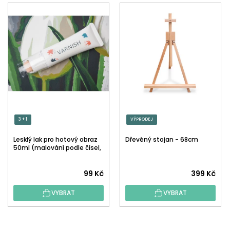
3 + 1
VÝPRODEJ
Lesklý lak pro hotový obraz
Dřevěný stojan - 68cm
50ml (malování podle čísel,
tečkování)
Průměrné
99 Kč
399 Kč
hodnocení
VYBRAT
VYBRAT
produktu
je
5,0
Z