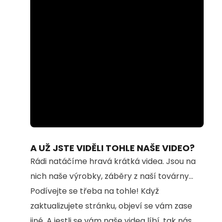
Loaded
:
Unmute
74.69%
A UŽ JSTE VIDĚLI TOHLE NAŠE VIDEO?
Rádi natáčíme hravá krátká videa. Jsou na
nich naše výrobky, záběry z naší továrny...
Podívejte se třeba na tohle! Když
zaktualizujete stránku, objeví se vám zase
jiné. A jestli se vám naše videa líbí, tak nás