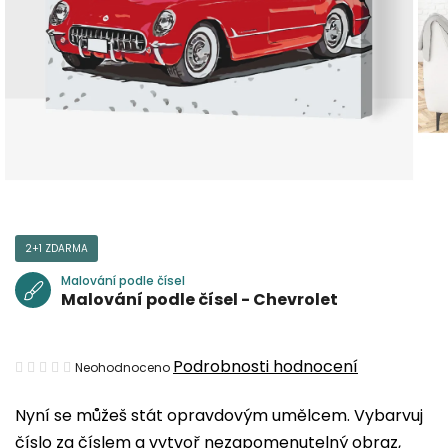
2+1 ZDARMA
Malování podle čísel
Malování podle čísel - Chevrolet
Průměrné
Podrobnosti hodnocení
Neohodnoceno
hodnocení
Nyní se můžeš stát opravdovým umělcem. Vybarvuj
produktu
číslo za číslem a vytvoř nezapomenutelný obraz,
je