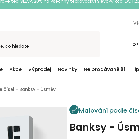
Právě teď SLEVA 20% na všechny tečkovačky! Slevový kód: DOT2
Vš
Př
ce
Akce
Výprodej
Novinky
Nejprodávanější
Ti
e čísel - Banksy - Úsměv
Malování podle čís
Banksy - Ús