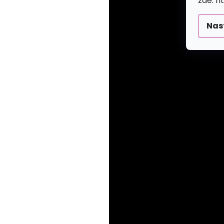
zde: h
Nas