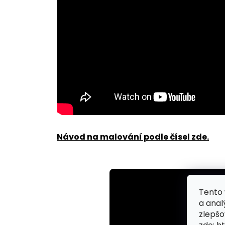
Návod na malování podle čísel zde
.
Tento 
a anal
zlepšo