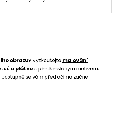
ního obrazu
? Vyzkoušejte
malování
ětců a plátno
s předkresleným motivem,
m a postupně se vám před očima začne