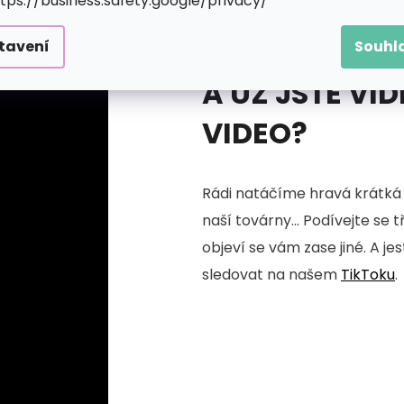
ttps://business.safety.google/privacy/
tavení
Souhl
A UŽ JSTE VID
VIDEO?
Rádi natáčíme hravá krátká 
naší továrny... Podívejte se 
objeví se vám zase jiné. A je
sledovat na našem
TikToku
.