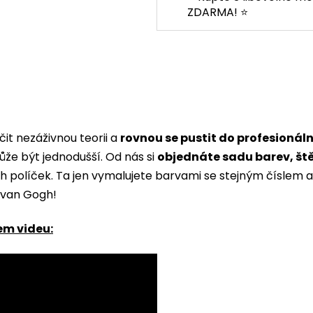
ZDARMA! ⭐
it nezáživnou teorii a
rovnou se pustit do profesionál
ůže být jednodušší. Od nás si
objednáte sadu barev, št
ých políček. Ta jen vymalujete barvami se stejným čísle
i van Gogh!
em videu: