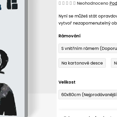
Průměrné
Neohodnoceno
Pod
hodnocení
Nyní se můžeš stát opravdo
produktu
vytvoř nezapomenutelný obr
je
0,0
Rámování
z
5
S vnitřním rámem (Dopor
hvězdiček.
Na kartonové desce
N
Velikost
60x80cm (Nejprodávanějš