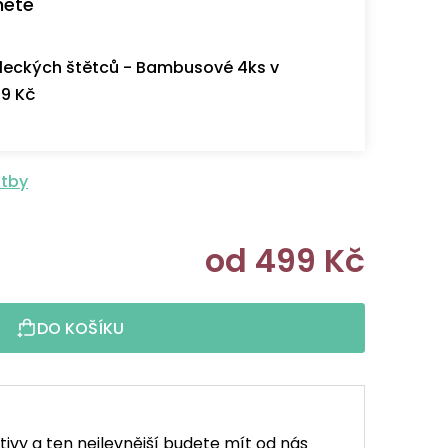
nete
eckých štětců - Bambusové 4ks v
9 Kč
atby
od
499 Kč
Měrná cen
DO KOŠÍKU
tivy a ten nejlevnější budete mít od nás