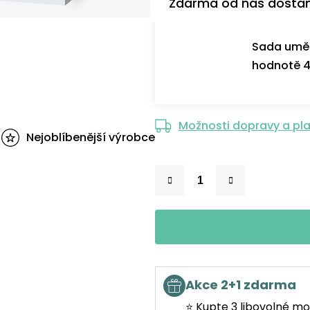
Zdarma od nás dosta
Sada uměl
hodnotě 4
Možnosti dopravy a pl
Nejoblíbenější výrobce
Akce 2+1 zdarma
⭐ Kupte 3 libovolné mo