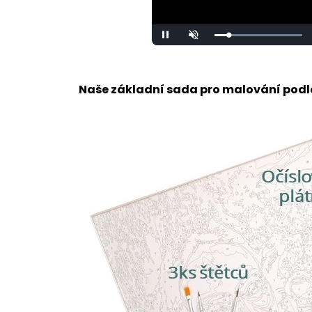
Loaded
:
Pause
Unmute
100.00%
Naše základní sada pro malování podle