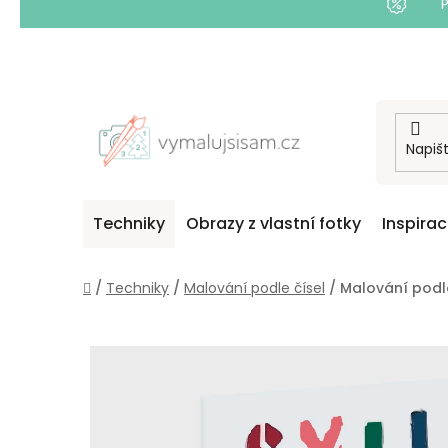
Přejít
na
obsah
Techniky
Obrazy z vlastní fotky
Inspira
Domů
/
Techniky
/
Malování podle čísel
/
Malování podl