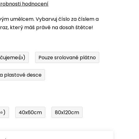
robnosti hodnocení
vým umělcem. Vybarvuj číslo za číslem a
az, který máš právě na dosah štětce!
učujeme👍)
Pouze srolované plátno
a plastové desce
í⭐)
40x60cm
80x120cm