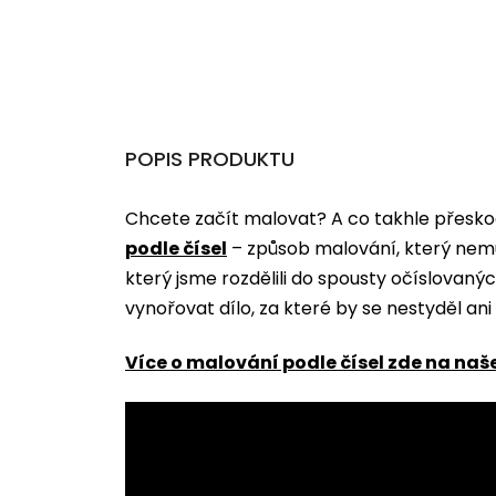
POPIS PRODUKTU
Chcete začít malovat? A co takhle přeskoč
podle čísel
­­– způsob malování, který nem
který jsme rozdělili do spousty očíslovan
vynořovat dílo, za které by se nestyděl an
Více o malování podle čísel zde na naš