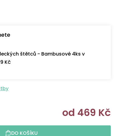
nete
eckých štětců - Bambusové 4ks v
9 Kč
atby
od
469 Kč
Měrná cen
DO KOŠÍKU