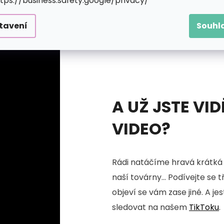
ttps://business.safety.google/privacy/
tavení
Souhl
A UŽ JSTE VID
VIDEO?
Rádi natáčíme hravá krátká 
naší továrny... Podívejte se 
objeví se vám zase jiné. A je
sledovat na našem
TikToku
.