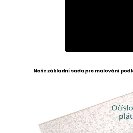
Loaded
:
Unmute
94.93%
Naše základní sada pro malování podle