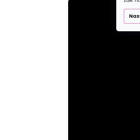
zde: h
Nas