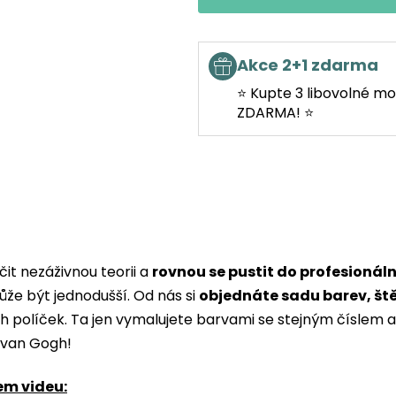
Akce 2+1 zdarma
⭐ Kupte 3 libovolné mo
ZDARMA! ⭐
it nezáživnou teorii a
rovnou se pustit do profesionál
ůže být jednodušší. Od nás si
objednáte sadu barev, št
ých políček. Ta jen vymalujete barvami se stejným čísle
i van Gogh!
em videu: