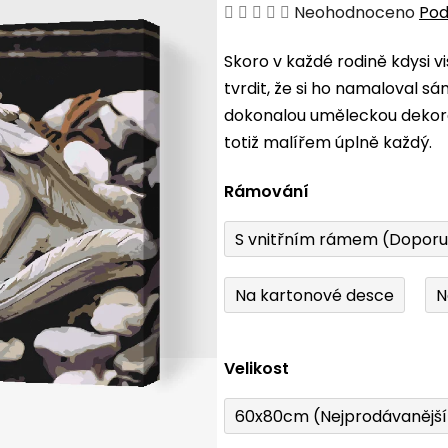
Průměrné
Neohodnoceno
Pod
hodnocení
Skoro v každé rodině kdysi v
produktu
tvrdit, že si ho namaloval s
je
dokonalou uměleckou dekorac
0,0
totiž malířem úplně každý.
z
5
Rámování
hvězdiček.
S vnitřním rámem (Dopor
Na kartonové desce
N
Velikost
60x80cm (Nejprodávanějš