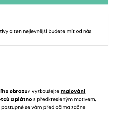
tivy a ten nejlevnější budete mít od nás
ního obrazu
? Vyzkoušejte
malování
ětců a plátno
s předkresleným motivem,
m a postupně se vám před očima začne