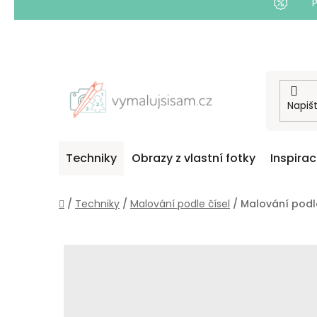
Přejít
na
obsah
Techniky
Obrazy z vlastní fotky
Inspira
Domů
/
Techniky
/
Malování podle čísel
/
Malování podle