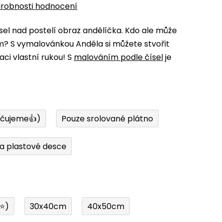
robnosti hodnocení
isel nad postelí obraz andělíčka. Kdo ale může
ám? S vymalovánkou Anděla si můžete stvořit
i vlastní rukou! S
malováním podle čísel
je
učujeme👍)
Pouze srolované plátno
a plastové desce
í⭐)
30x40cm
40x50cm