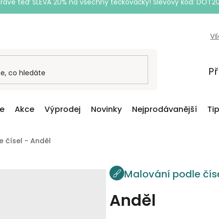
Právě teď SLEVA 20% na všechny tečkovačky! Slevový kód: DOT2
Vš
Př
ce
Akce
Výprodej
Novinky
Nejprodávanější
Ti
 čísel - Anděl
Malování podle čís
Anděl