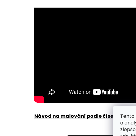
Tento 
Návod na malování podle čísel zde
.
a anal
zlepšo