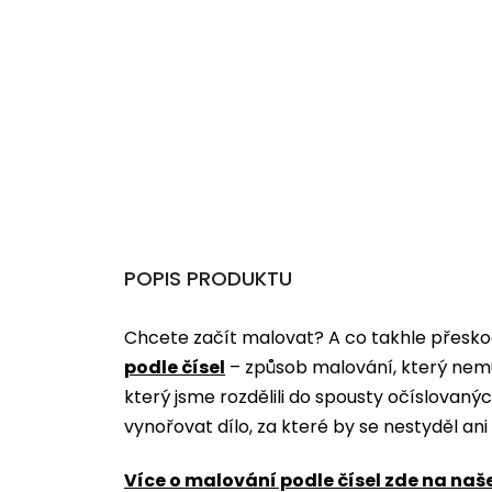
POPIS PRODUKTU
Chcete začít malovat? A co takhle přeskoč
podle čísel
­­– způsob malování, který nem
který jsme rozdělili do spousty očíslovan
vynořovat dílo, za které by se nestyděl an
Více o malování podle čísel zde na naš