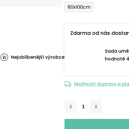
80x100cm
Zdarma od nás dosta
Sada uměl
Nejoblíbenější výrobce
hodnotě 4
Možnosti dopravy a pl