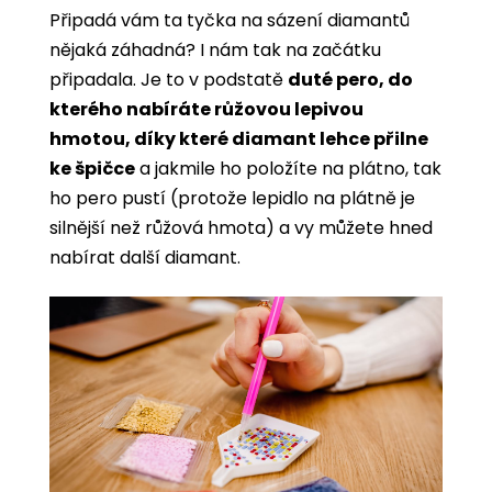
Připadá vám ta tyčka na sázení diamantů
nějaká záhadná? I nám tak na začátku
připadala. Je to v podstatě
duté pero, do
kterého nabíráte růžovou lepivou
hmotou, díky které diamant lehce přilne
ke špičce
a jakmile ho položíte na plátno, tak
ho pero pustí (protože lepidlo na plátně je
silnější než růžová hmota) a vy můžete hned
nabírat další diamant.