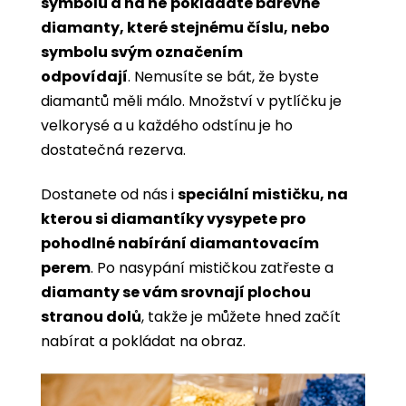
symbolů a na ně pokládáte barevné
diamanty, které stejnému číslu, nebo
symbolu svým označením
odpovídají
. Nemusíte se bát, že byste
diamantů měli málo. Množství v pytlíčku je
velkorysé a u každého odstínu je ho
dostatečná rezerva.
Dostanete od nás i
speciální mističku, na
kterou si diamantíky vysypete pro
pohodlné nabírání diamantovacím
perem
. Po nasypání mističkou zatřeste a
diamanty se vám srovnají plochou
stranou dolů
, takže je můžete hned začít
nabírat a pokládat na obraz.