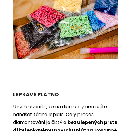
LEPKAVÉ PLÁTNO
Určitě oceníte, že na diamanty nemusíte
nanášet žádné lepidlo. Celý proces
diamantování je čistý a
bez ulepených prstů
díky lepkavému povrchu plátna
. Postupně