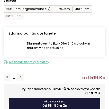
Velikost
60x80cm (Nejprodávanější⭐)
30x40cm
40x50cm
80x100cm
Zdarma od nás dostanete
Diamantovací tužka - Dřevěná s dlouhým
hrotem v hodnotě 39 Kč
Možnosti dopravy a platby
od
519 Kč
M
-3 %
Využijte dodatečnou slevu
se slevovým kódem
3PROMO
Akce končí za:
0d 19h 52m 1s