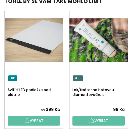
TOHLE BY SE VÁM TAKÉ MOHLO LÍBIT
TIP
3 + 1
Svítící LED podložka pod
Lak/fixátor na hotovou
plátno
diamantovačku s
aplikátorem
Průměrné
399 Kč
99 Kč
od
hodnocení
VYBRAT
VYBRAT
produktu
je