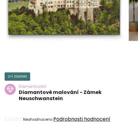
2+1 ZDARMA
Diamantování
Diamantové malování - Zámek
Neuschwanstein
Průměrné
Podrobnosti hodnocení
Neohodnoceno
hodnocení
produktu