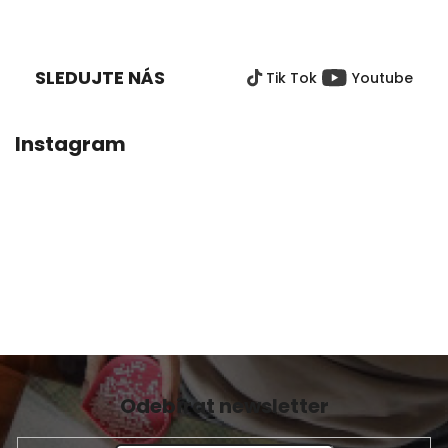
5,0
Z
z
Á
5
P
hvězdiček.
SLEDUJTE NÁS
Tik Tok
Youtube
A
T
Í
Instagram
Odebírat newsletter