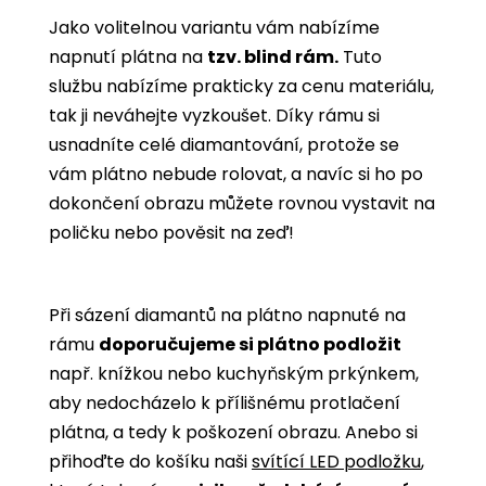
Jako volitelnou variantu vám nabízíme
napnutí plátna na
tzv. blind rám.
Tuto
službu nabízíme prakticky za cenu materiálu,
tak ji neváhejte vyzkoušet. Díky rámu si
usnadníte celé diamantování, protože se
vám plátno nebude rolovat, a navíc si ho po
dokončení obrazu můžete rovnou vystavit na
poličku nebo pověsit na zeď!
Při sázení diamantů na plátno napnuté na
rámu
doporučujeme si plátno podložit
např. knížkou nebo kuchyňským prkýnkem,
aby nedocházelo k přílišnému protlačení
plátna, a tedy k poškození obrazu. Anebo si
přihoďte do košíku naši
svítící LED podložku
,