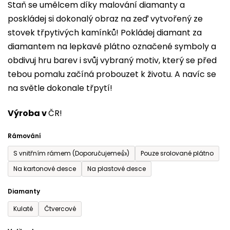
Staň se umělcem díky malování diamanty a
je
poskládej si dokonalý obraz na zeď vytvořený ze
0,0
stovek třpytivých kamínků! Pokládej diamant za
z
diamantem na lepkavé plátno označené symboly a
5
obdivuj hru barev i svůj vybraný motiv, který se před
hvězdiček.
tebou pomalu začíná probouzet k životu. A navíc se
na světle dokonale třpytí!
Výroba v
ČR!
Rámování
S vnitřním rámem (Doporučujeme👍)
Pouze srolované plátno
Na kartonové desce
Na plastové desce
Diamanty
Kulaté
Čtvercové