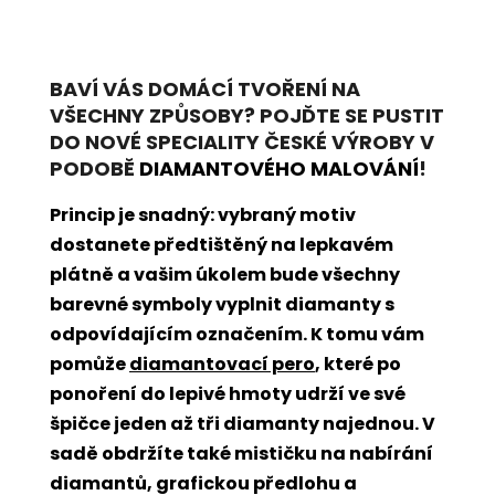
BAVÍ VÁS DOMÁCÍ TVOŘENÍ NA
VŠECHNY ZPŮSOBY? POJĎTE SE PUSTIT
DO NOVÉ SPECIALITY ČESKÉ VÝROBY V
PODOBĚ
DIAMANTOVÉHO MALOVÁNÍ
!
Princip je snadný: vybraný motiv
dostanete předtištěný na lepkavém
plátně a vašim úkolem bude všechny
barevné symboly vyplnit diamanty s
odpovídajícím označením. K tomu vám
pomůže
diamantovací pero
, které po
ponoření do lepivé hmoty udrží ve své
špičce jeden až tři diamanty najednou. V
sadě obdržíte také mističku na nabírání
diamantů, grafickou předlohu a