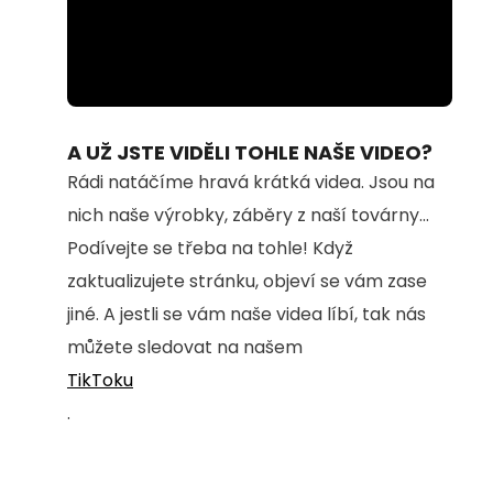
Loaded
:
Unmute
29.76%
A UŽ JSTE VIDĚLI TOHLE NAŠE VIDEO?
Rádi natáčíme hravá krátká videa. Jsou na
nich naše výrobky, záběry z naší továrny...
Podívejte se třeba na tohle! Když
zaktualizujete stránku, objeví se vám zase
jiné. A jestli se vám naše videa líbí, tak nás
můžete sledovat na našem
TikToku
.