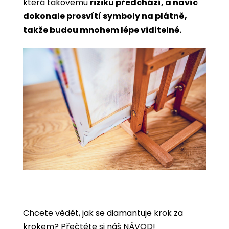
která takovému
riziku předchází, a navíc
dokonale prosvítí symboly na plátně,
takže budou mnohem lépe viditelné.
Chcete vědět, jak se diamantuje krok za
krokem?
Přečtěte si náš NÁVOD!