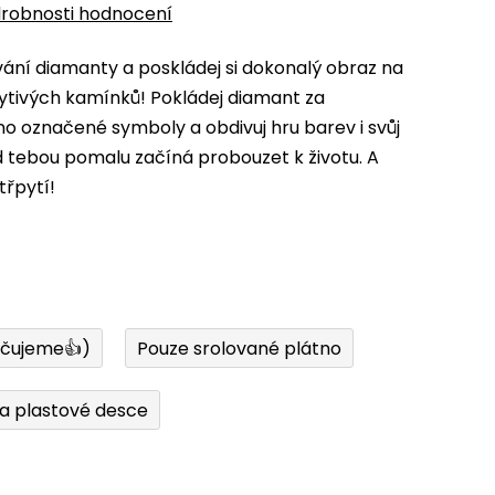
robnosti hodnocení
ní diamanty a poskládej si dokonalý obraz na
ytivých kamínků! Pokládej diamant za
 označené symboly a obdivuj hru barev i svůj
d tebou pomalu začíná probouzet k životu. A
třpytí!
učujeme👍)
Pouze srolované plátno
a plastové desce