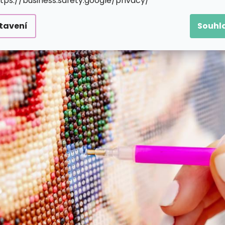
ttps://business.safety.google/privacy/
tavení
Souhl