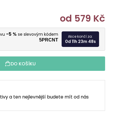
od
579 Kč
Měrná cen
-5 %
evu
se slevovým kódem
Akce končí za:
5PRCNT
0d 11h 23m 47s
DO KOŠÍKU
tivy a ten nejlevnější budete mít od nás