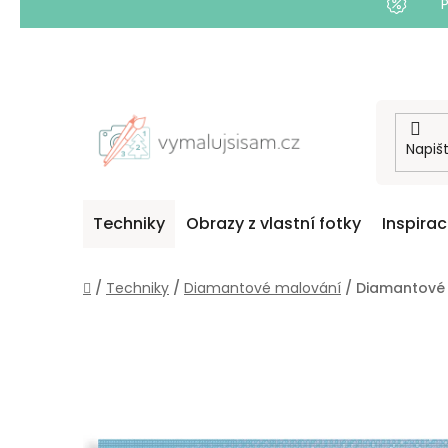
Přejít
na
obsah
Techniky
Obrazy z vlastní fotky
Inspira
Domů
/
Techniky
/
Diamantové malování
/
Diamantové 