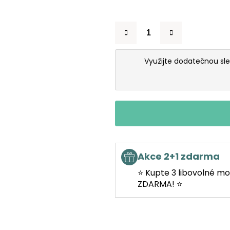
Využijte dodatečnou sl
Akce 2+1 zdarma
⭐ Kupte 3 libovolné mo
ZDARMA! ⭐