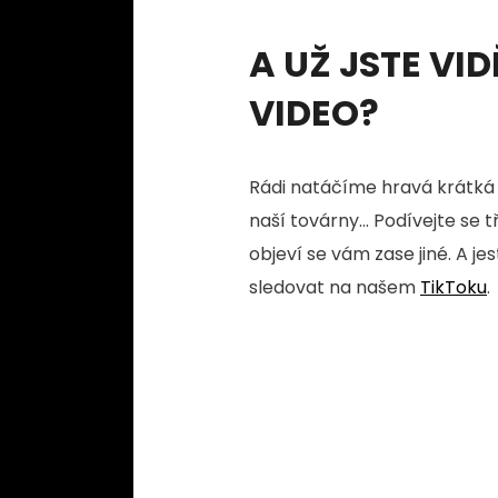
A UŽ JSTE VID
VIDEO?
Rádi natáčíme hravá krátká 
naší továrny... Podívejte se 
objeví se vám zase jiné. A je
sledovat na našem
TikToku
.