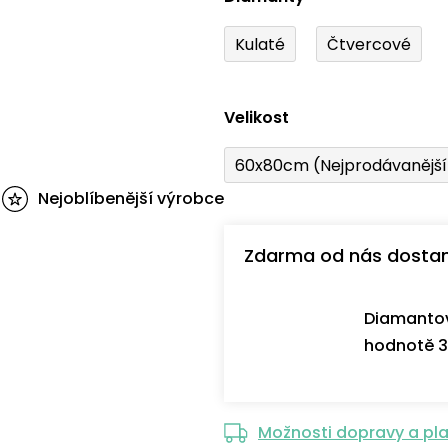
Kulaté
Čtvercové
Velikost
60x80cm (Nejprodávanějš
Nejoblíbenější výrobce
Zdarma od nás dosta
Diamantov
hodnotě 3
Možnosti dopravy a pl