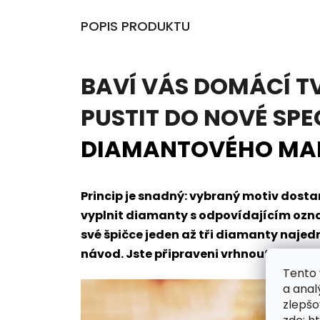
POPIS PRODUKTU
BAVÍ VÁS DOMÁCÍ T
PUSTIT DO NOVÉ SPE
DIAMANTOVÉHO MA
Princip je snadný: vybraný motiv dos
vyplnit diamanty s odpovídajícím oz
své špičce jeden až tři diamanty naje
návod. Jste připraveni vrhnout se do t
Tento 
a anal
zlepšo