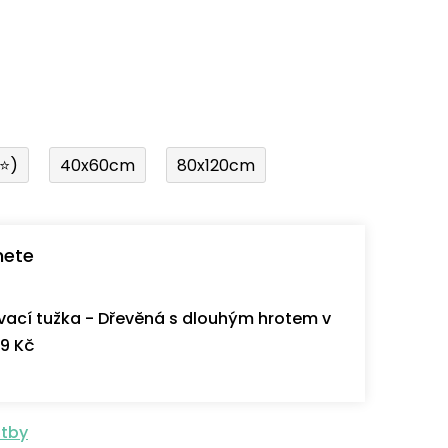
í⭐)
40x60cm
80x120cm
nete
ací tužka - Dřevěná s dlouhým hrotem v
9 Kč
atby