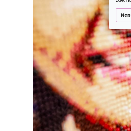
zde: h
Nas