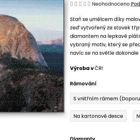
Průměrné
Neohodnoceno
Pod
hodnocení
Staň se umělcem díky malová
produktu
zeď vytvořený ze stovek třp
je
diamantem na lepkavé plátno
0,0
vybraný motiv, který se pře
z
navíc se na světle dokonale 
5
hvězdiček.
Výroba v
ČR!
Rámování
S vnitřním rámem (Dopor
Na kartonové desce
N
Diamanty