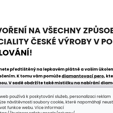
VOŘENÍ NA VŠECHNY ZPŮSOB
CIALITY ČESKÉ VÝROBY V P
LOVÁNÍ
!
tanete předtištěný na lepkavém plátně a vašim úkol
načením. K tomu vám pomůže
diamantovací pero
, kt
dnou. V sadě obdržíte také mističku na nabírání dia
řpytivého světa zábavy?
web používá k poskytování služeb, personalizaci reklam
ýze návštěvnosti soubory cookie, které napomáhají neus
vat funkce webu. Více informací