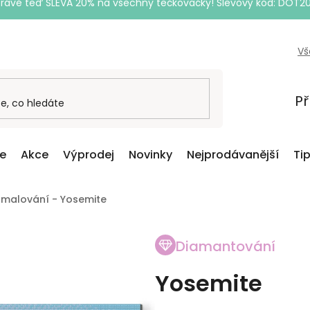
Právě teď SLEVA 20% na všechny tečkovačky! Slevový kód: DOT2
Vš
Př
ce
Akce
Výprodej
Novinky
Nejprodávanější
Ti
malování - Yosemite
Diamantování
Yosemite