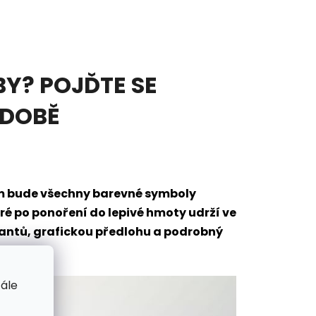
Y? POJĎTE SE
ODOBĚ
em bude všechny barevné symboly
eré po ponoření do lepivé hmoty udrží ve
mantů, grafickou předlohu a podrobný
tále