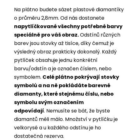
Na plátno budete sázet plastové diamantíky
o průměru 2,8mm. Od nás dostanete
napytlíčkované všechny potřebné barvy
speciálně pro váš obraz.
Odstínů různých
barev jsou stovky až tisíce, díky čemuž je
výsledný obraz prakticky dokonalý.
Každý
pytlíček obsahuje jednu konkrétní
barvu/odstín a je označen číslem, nebo
symbolem.
Celé plátno pokrývají stovky
symbolů a na ně pokládáte barevné
diamanty, které stejnému číslu, nebo
symbolu svým označením
odpovídají
. Nemusíte se bát, že byste
diamantů měli málo. Množství v pytlíčku je
velkorysé a u každého odstínu je ho
dostatečná rezerva.