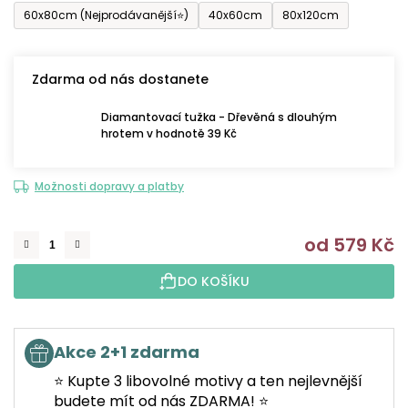
60x80cm (Nejprodávanější⭐)
40x60cm
80x120cm
Zdarma od nás dostanete
Diamantovací tužka - Dřevěná s dlouhým
hrotem v hodnotě 39 Kč
Možnosti dopravy a platby
od
579 Kč
M
DO KOŠÍKU
Akce 2+1 zdarma
⭐ Kupte 3 libovolné motivy a ten nejlevnější
budete mít od nás ZDARMA! ⭐