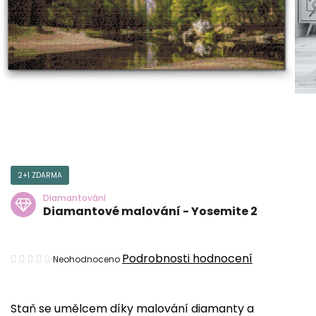
2+1 ZDARMA
Diamantování
Diamantové malování - Yosemite 2
Průměrné
Podrobnosti hodnocení
Neohodnoceno
hodnocení
produktu
Staň se umělcem díky malování diamanty a
je