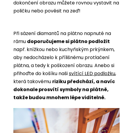
dokončení obrazu můžete rovnou vystavit na
poličku nebo pověsit na zeď!
Při sázení diamantů na plátno napnuté na
rámu
doporučujeme si plátno podložit
např. knížkou nebo kuchyňským prkýnkem,
aby nedocházelo k přílišnému protlačení
plátna, a tedy k poškození obrazu. Anebo si
přihoďte do košíku naši
svítící LED podložku
,
která takovému
riziku předchází, a navíc
dokonale prosvítí symboly na plátně,
takže budou mnohem lépe viditelné.