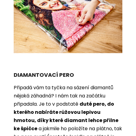
DIAMANTOVACÍ PERO
Připadá vám ta tyčka na sázení diamantů
nějaká záhadná? I nám tak na začátku
připadala. Je to v podstatě
duté pero, do
kterého nabíráte růžovou lepivou
hmotou, díky které diamant lehce přilne
ke špičce
a jakmile ho položíte na plátno, tak