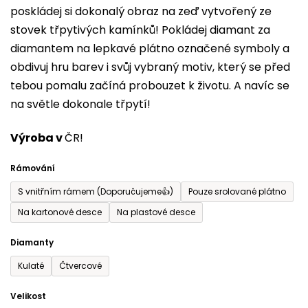
poskládej si dokonalý obraz na zeď vytvořený ze
0,0
stovek třpytivých kamínků! Pokládej diamant za
z
diamantem na lepkavé plátno označené symboly a
5
obdivuj hru barev i svůj vybraný motiv, který se před
hvězdiček.
tebou pomalu začíná probouzet k životu. A navíc se
na světle dokonale třpytí!
Výroba v
ČR!
Rámování
S vnitřním rámem (Doporučujeme👍)
Pouze srolované plátno
Na kartonové desce
Na plastové desce
Diamanty
Kulaté
Čtvercové
Velikost