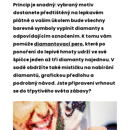
Princip je snadný: vybraný motiv
dostanete předtištěný na lepkavém
plátně a vašim úkolem bude všechny
barevné symboly vyplnit diamanty s
odpovídajícím označením. K tomu vám
pomůže
diamantovací pero
, které po
ponoření do lepivé hmoty udrží ve své
špičce jeden až tři diamanty najednou. V
sadě obdržíte také mističku na nabírání
diamantů, grafickou předlohu a
podrobný návod. Jste připraveni vrhnout
se do třpytivého světa zábavy?