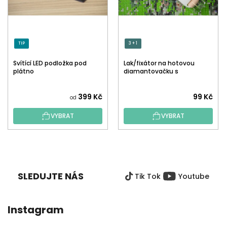
TIP
3 + 1
Svítící LED podložka pod
Lak/fixátor na hotovou
plátno
diamantovačku s
aplikátorem
Průměrné
399 Kč
99 Kč
od
hodnocení
VYBRAT
VYBRAT
produktu
je
5,0
Z
z
Á
5
P
hvězdiček.
SLEDUJTE NÁS
Tik Tok
Youtube
A
T
Í
Instagram