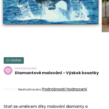
2+1 ZDARMA
Diamantování
Diamantové malování - Výskok kosatky
Průměrné
Podrobnosti hodnocení
Neohodnoceno
hodnocení
produktu
Staň se umělcem díky malování diamanty a
je