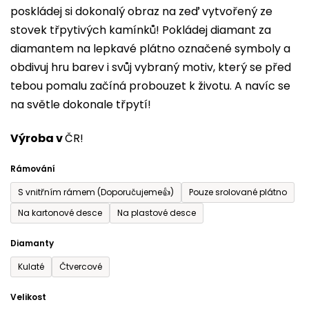
poskládej si dokonalý obraz na zeď vytvořený ze
0,0
stovek třpytivých kamínků! Pokládej diamant za
z
diamantem na lepkavé plátno označené symboly a
5
obdivuj hru barev i svůj vybraný motiv, který se před
hvězdiček.
tebou pomalu začíná probouzet k životu. A navíc se
na světle dokonale třpytí!
Výroba v
ČR!
Rámování
S vnitřním rámem (Doporučujeme👍)
Pouze srolované plátno
Na kartonové desce
Na plastové desce
Diamanty
Kulaté
Čtvercové
Velikost