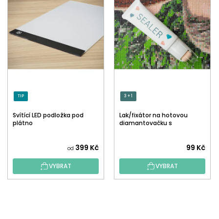
TIP
3 + 1
Svítící LED podložka pod
Lak/fixátor na hotovou
plátno
diamantovačku s
aplikátorem
Průměrné
399 Kč
99 Kč
od
hodnocení
VYBRAT
VYBRAT
produktu
je
5,0
Z
z
Á
5
P