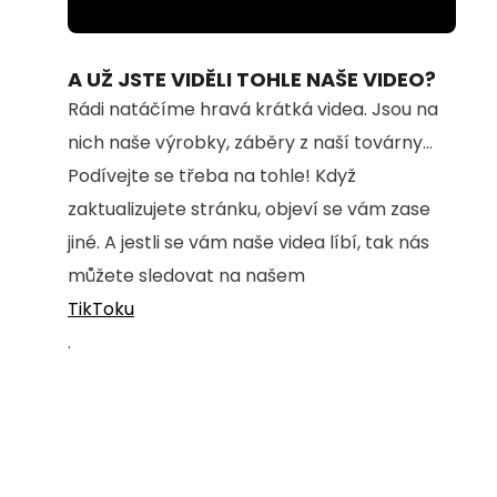
Loaded
:
Unmute
100.00%
A UŽ JSTE VIDĚLI TOHLE NAŠE VIDEO?
Rádi natáčíme hravá krátká videa. Jsou na
nich naše výrobky, záběry z naší továrny...
Podívejte se třeba na tohle! Když
zaktualizujete stránku, objeví se vám zase
jiné. A jestli se vám naše videa líbí, tak nás
můžete sledovat na našem
TikToku
.