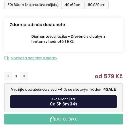
60x80cm (Nejprodávanější⭐)
40x60cm
80x120cm
Zdarma od nás dostanete
Diamantovací tužka - Dřevěná s dlouhým
hrotem v hodnotě 39 Kč
Možnosti dopravy a platby
od
579 Kč
M
-4 %
Využijte dodatečnou slevu
se slevovým kódem
4SALE
Akce končí za:
0d 5h 3m 32s
DO KOŠÍKU