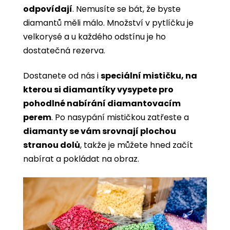
odpovídají
. Nemusíte se bát, že byste
diamantů měli málo. Množství v pytlíčku je
velkorysé a u každého odstínu je ho
dostatečná rezerva.
Dostanete od nás i
speciální mističku, na
kterou si diamantíky vysypete pro
pohodlné nabírání diamantovacím
perem
. Po nasypání mističkou zatřeste a
diamanty se vám srovnají plochou
stranou dolů
, takže je můžete hned začít
nabírat a pokládat na obraz.