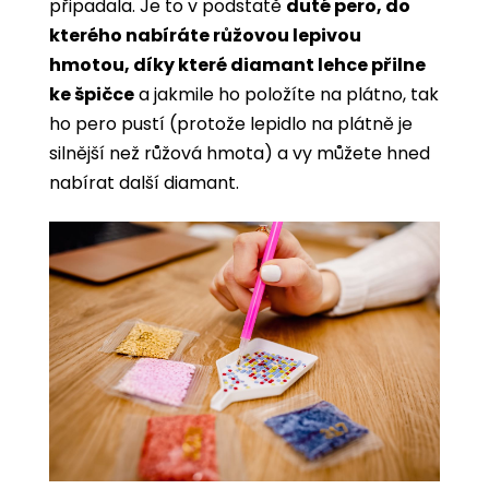
připadala. Je to v podstatě
duté pero, do
kterého nabíráte růžovou lepivou
hmotou, díky které diamant lehce přilne
ke špičce
a jakmile ho položíte na plátno, tak
ho pero pustí (protože lepidlo na plátně je
silnější než růžová hmota) a vy můžete hned
nabírat další diamant.