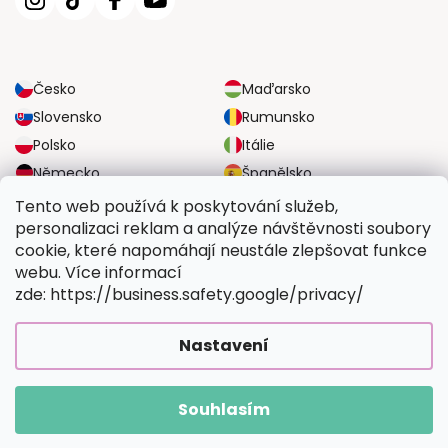
Česko
Maďarsko
Slovensko
Rumunsko
Polsko
Itálie
Německo
Španělsko
Velká Británie
Rakousko
Tento web používá k poskytování služeb,
personalizaci reklam a analýze návštěvnosti soubory
cookie, které napomáhají neustále zlepšovat funkce
SPOLEHLIVÉ MOŽNOSTI DOPRAVY
webu. Více informací
zde: https://business.safety.google/privacy/
BEZPEČNÉ MOŽNOSTI PLATBY
Nastavení
Souhlasím
Copyright 2026
Vymalujsisam.cz
. Všechna práva vyhrazena.
Vytvořil Shoptet Premium
|
Upravilo
FV STUDIO