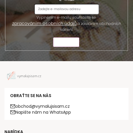
Vyplněním e-mailu souhlasíte se
zpracováním osobních údajů
a zasíláním obchodních
sdělení.
ODESLAT
OBRAŤTE SE NA NÁS
obchod@vymalujsisam.cz
Napište nám na WhatsApp
NABÍDKA