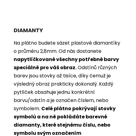
DIAMANTY
Na plátno budete sázet plastové diamantíky
o průměru 2,8mm. Od nás dostanete
napytlíčkované všechny potřebné barvy
speciálně pro váš obraz.
Odstínů různých
barev jsou stovky až tisíce, díky čemuž je
výsledný obraz prakticky dokonalý.
Každý
pytlíček obsahuje jednu konkrétní
barvu/odstín a je označen číslem, nebo
symbolem.
Celé plátno pokrývají stovky
symbolů a na ně pokládáte barevné
diamanty, které stejnému číslu, nebo
symbolu svým označením