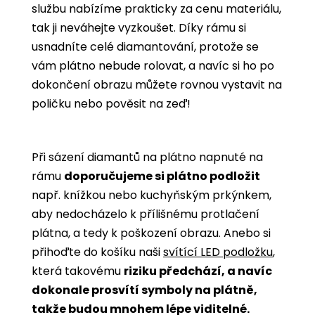
službu nabízíme prakticky za cenu materiálu,
tak ji neváhejte vyzkoušet. Díky rámu si
usnadníte celé diamantování, protože se
vám plátno nebude rolovat, a navíc si ho po
dokončení obrazu můžete rovnou vystavit na
poličku nebo pověsit na zeď!
Při sázení diamantů na plátno napnuté na
rámu
doporučujeme si plátno podložit
např. knížkou nebo kuchyňským prkýnkem,
aby nedocházelo k přílišnému protlačení
plátna, a tedy k poškození obrazu. Anebo si
přihoďte do košíku naši
svítící LED podložku
,
která takovému
riziku předchází, a navíc
dokonale prosvítí symboly na plátně,
takže budou mnohem lépe viditelné.