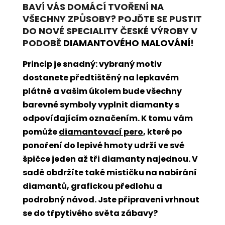
BAVÍ VÁS DOMÁCÍ TVOŘENÍ NA
VŠECHNY ZPŮSOBY? POJĎTE SE PUSTIT
DO NOVÉ SPECIALITY ČESKÉ VÝROBY V
PODOBĚ
DIAMANTOVÉHO MALOVÁNÍ
!
Princip je snadný: vybraný motiv
dostanete předtištěný na lepkavém
plátně a vašim úkolem bude všechny
barevné symboly vyplnit diamanty s
odpovídajícím označením. K tomu vám
pomůže
diamantovací pero
, které po
ponoření do lepivé hmoty udrží ve své
špičce jeden až tři diamanty najednou. V
sadě obdržíte také mističku na nabírání
diamantů, grafickou předlohu a
podrobný návod. Jste připraveni vrhnout
se do třpytivého světa zábavy?