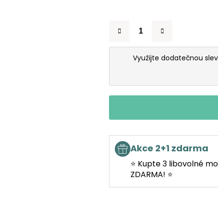
Využijte dodatečnou sle
Akce 2+1 zdarma
⭐ Kupte 3 libovolné mo
ZDARMA! ⭐