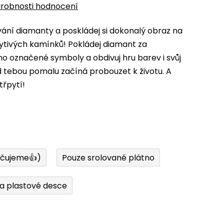
robnosti hodnocení
ní diamanty a poskládej si dokonalý obraz na
ytivých kamínků! Pokládej diamant za
 označené symboly a obdivuj hru barev i svůj
d tebou pomalu začíná probouzet k životu. A
třpytí!
učujeme👍)
Pouze srolované plátno
a plastové desce