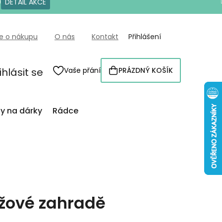
0
DETAIL AKCE
e o nákupu
O nás
Kontakt
Přihlášení
ihlásit se
Vaše přání
PRÁZDNÝ KOŠÍK
NÁKUPNÍ
KOŠÍK
py na dárky
Rádce
žové zahradě