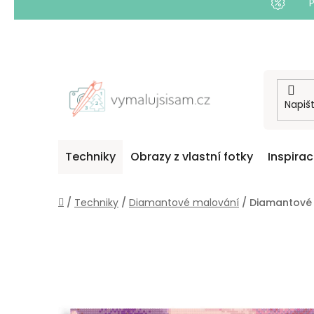
Přejít
na
obsah
Techniky
Obrazy z vlastní fotky
Inspira
Domů
/
Techniky
/
Diamantové malování
/
Diamantové 