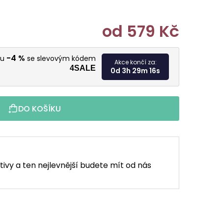
od
579 Kč
Měrná cen
-4 %
vu
se slevovým kódem
Akce končí za:
4SALE
0d 3h 29m 15s
DO KOŠÍKU
tivy a ten nejlevnější budete mít od nás