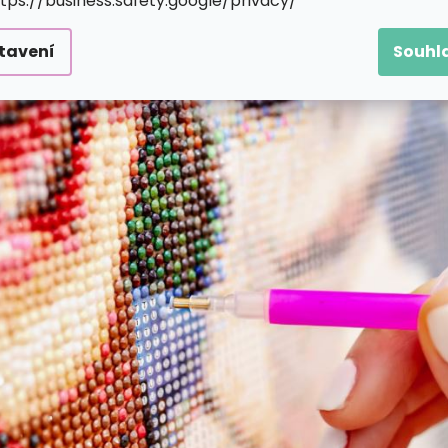
ttps://business.safety.google/privacy/
tavení
Souhl