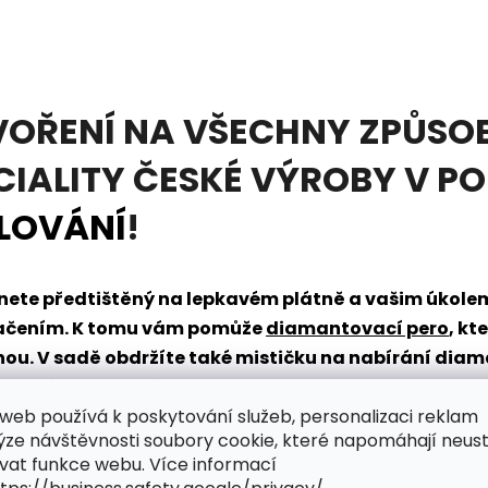
VOŘENÍ NA VŠECHNY ZPŮSOB
CIALITY ČESKÉ VÝROBY V P
LOVÁNÍ
!
tanete předtištěný na lepkavém plátně a vašim úkol
načením. K tomu vám pomůže
diamantovací pero
, kt
dnou. V sadě obdržíte také mističku na nabírání dia
řpytivého světa zábavy?
web používá k poskytování služeb, personalizaci reklam
ýze návštěvnosti soubory cookie, které napomáhají neus
vat funkce webu. Více informací