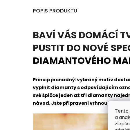
POPIS PRODUKTU
BAVÍ VÁS DOMÁCÍ T
PUSTIT DO NOVÉ SPE
DIAMANTOVÉHO MA
Princip je snadný: vybraný motiv dos
vyplnit diamanty s odpovídajícím oz
své špičce jeden až tři diamanty naje
návod. Jste připraveni vrhnout se do t
Tento 
a anal
zlepšo