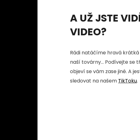
A UŽ JSTE VID
VIDEO?
Rádi natáčíme hravá krátká 
naší továrny... Podívejte se 
objeví se vám zase jiné. A je
sledovat na našem
TikToku
.