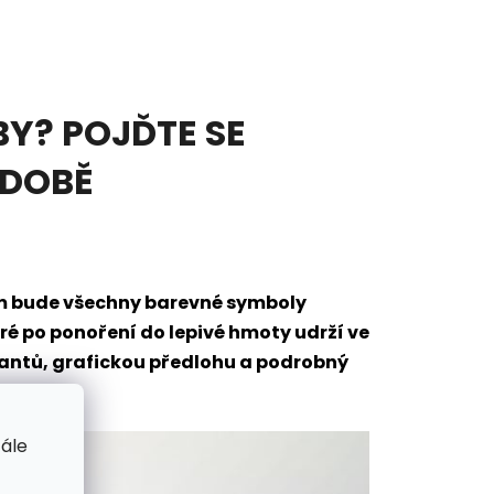
Y? POJĎTE SE
ODOBĚ
em bude všechny barevné symboly
eré po ponoření do lepivé hmoty udrží ve
mantů, grafickou předlohu a podrobný
tále