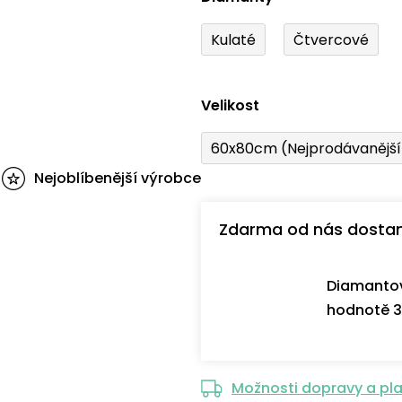
Kulaté
Čtvercové
Velikost
60x80cm (Nejprodávanějš
Nejoblíbenější výrobce
Zdarma od nás dosta
Diamantov
hodnotě 3
Možnosti dopravy a pl