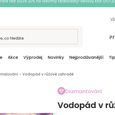
Právě teď SLEVA 20% na všechny tečkovačky! Slevový kód: DOT2
Vš
Př
ce
Akce
Výprodej
Novinky
Nejprodávanější
Ti
malování - Vodopád v růžové zahradě
Diamantování
Vodopád v rů