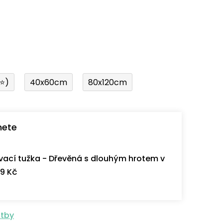
í⭐)
40x60cm
80x120cm
nete
ací tužka - Dřevěná s dlouhým hrotem v
9 Kč
atby