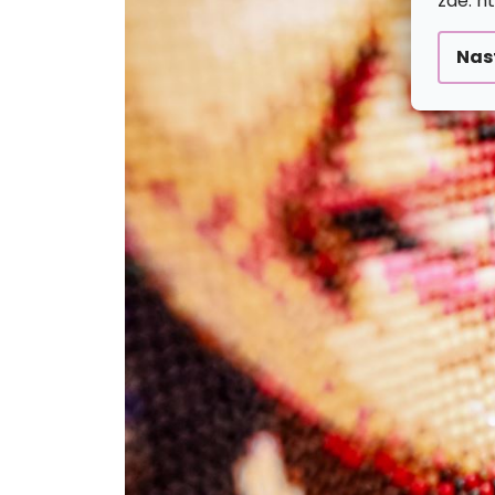
zde: h
Nas