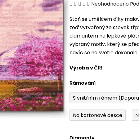
Průměrné
Neohodnoceno
Pod
hodnocení
Staň se umělcem díky malová
produktu
zeď vytvořený ze stovek třp
je
diamantem na lepkavé plátno
0,0
vybraný motiv, který se pře
z
navíc se na světle dokonale 
5
hvězdiček.
Výroba v
ČR!
Rámování
S vnitřním rámem (Dopor
Na kartonové desce
N
Diamanty