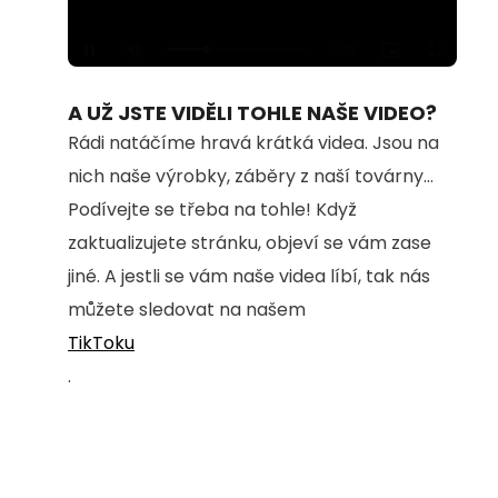
Loaded
:
Unmute
100.00%
A UŽ JSTE VIDĚLI TOHLE NAŠE VIDEO?
Rádi natáčíme hravá krátká videa. Jsou na
nich naše výrobky, záběry z naší továrny...
Podívejte se třeba na tohle! Když
zaktualizujete stránku, objeví se vám zase
jiné. A jestli se vám naše videa líbí, tak nás
můžete sledovat na našem
TikToku
.