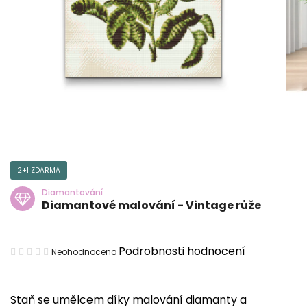
2+1 ZDARMA
Diamantování
Diamantové malování - Vintage růže
Průměrné
Podrobnosti hodnocení
Neohodnoceno
hodnocení
produktu
Staň se umělcem díky malování diamanty a
je