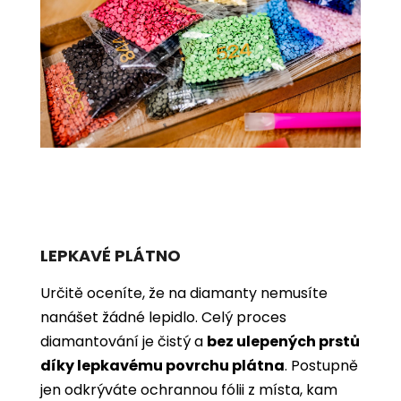
LEPKAVÉ PLÁTNO
Určitě oceníte, že na diamanty nemusíte
nanášet žádné lepidlo. Celý proces
diamantování je čistý a
bez ulepených prstů
díky lepkavému povrchu plátna
. Postupně
jen odkrýváte ochrannou fólii z místa, kam