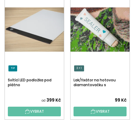
TIP
3 + 1
Svítící LED podložka pod
Lak/fixátor na hotovou
plátno
diamantovačku s
aplikátorem
Průměrné
399 Kč
99 Kč
od
hodnocení
VYBRAT
VYBRAT
produktu
je
5,0
Z
z
Á