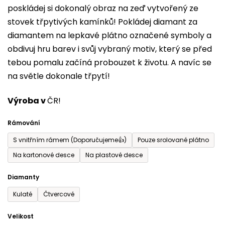
poskládej si dokonalý obraz na zeď vytvořený ze
0,0
stovek třpytivých kamínků! Pokládej diamant za
z
diamantem na lepkavé plátno označené symboly a
5
obdivuj hru barev i svůj vybraný motiv, který se před
hvězdiček.
tebou pomalu začíná probouzet k životu. A navíc se
na světle dokonale třpytí!
Výroba v
ČR!
Rámování
S vnitřním rámem (Doporučujeme👍)
Pouze srolované plátno
Na kartonové desce
Na plastové desce
Diamanty
Kulaté
Čtvercové
Velikost