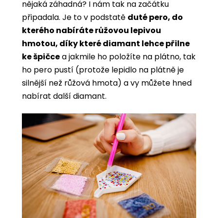
nějaká záhadná? I nám tak na začátku
připadala. Je to v podstatě
duté pero, do
kterého nabíráte růžovou lepivou
hmotou, díky které diamant lehce přilne
ke špičce
a jakmile ho položíte na plátno, tak
ho pero pustí (protože lepidlo na plátně je
silnější než růžová hmota) a vy můžete hned
nabírat další diamant.