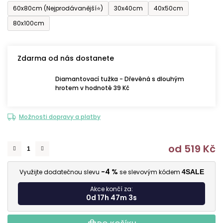
60x80cm (Nejprodávanější⭐)
30x40cm
40x50cm
80x100cm
Zdarma od nás dostanete
Diamantovací tužka - Dřevěná s dlouhým
hrotem v hodnotě 39 Kč
Možnosti dopravy a platby
od
519 Kč
M
-4 %
Využijte dodatečnou slevu
se slevovým kódem
4SALE
Akce končí za:
0d 17h 47m 1s