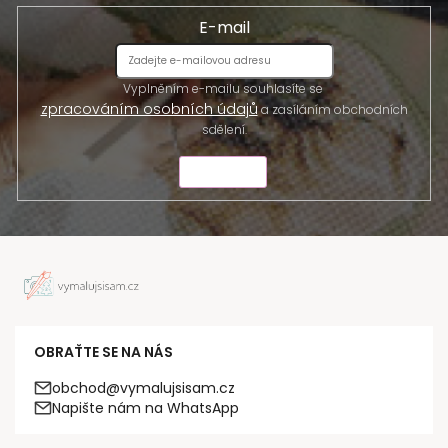
E-mail
Vyplněním e-mailu souhlasíte se
zpracováním osobních údajů
a zasíláním obchodních
sdělení.
ODESLAT
OBRAŤTE SE NA NÁS
obchod@vymalujsisam.cz
Napište nám na WhatsApp