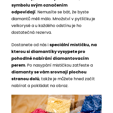
symbolu svým označením
odpovídají
. Nemusíte se bát, že byste
diamantů měli málo. Množství v pytlíčku je
velkorysé a u každého odstínu je ho
dostatečná rezerva.
Dostanete od nás i
speciální mističku, na
kterou si diamantíky vysypete pro
pohodlné nabírání diamantovacím
perem
. Po nasypání mističkou zatřeste a
diamanty se vám srovnají plochou
stranou dolů
, takže je můžete hned začít
nabírat a pokládat na obraz.