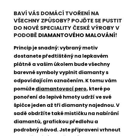
BAVÍ VÁS DOMÁCÍ TVOŘENÍ NA
VŠECHNY ZPŮSOBY? POJĎTE SE PUSTIT
DO NOVÉ SPECIALITY ČESKÉ VÝROBY V
PODOBĚ
DIAMANTOVÉHO MALOVÁNÍ
!
Princip je snadný: vybraný motiv
dostanete předtištěný na lepkavém
plátně a vašim úkolem bude všechny
barevné symboly vyplnit diamanty s
odpovídajícím označením. K tomu vám
pomůže
diamantovací pero
, které po
ponoření do lepivé hmoty udrží ve své
špičce jeden až tři diamanty najednou. V
sadě obdržíte také mističku na nabírání
diamantů, grafickou předlohu a
podrobný návod. Jste připraveni vrhnout