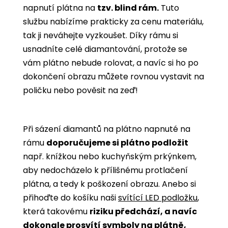
napnutí plátna na
tzv. blind rám.
Tuto
službu nabízíme prakticky za cenu materiálu,
tak ji neváhejte vyzkoušet. Díky rámu si
usnadníte celé diamantování, protože se
vám plátno nebude rolovat, a navíc si ho po
dokončení obrazu můžete rovnou vystavit na
poličku nebo pověsit na zeď!
Při sázení diamantů na plátno napnuté na
rámu
doporučujeme si plátno podložit
např. knížkou nebo kuchyňským prkýnkem,
aby nedocházelo k přílišnému protlačení
plátna, a tedy k poškození obrazu. Anebo si
přihoďte do košíku naši
svítící LED podložku
,
která takovému
riziku předchází, a navíc
dokonale prosvítí symboly na plátně,