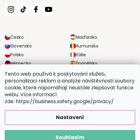
Česko
Maďarsko
Slovensko
Rumunsko
Polsko
Itálie
Německo
Španělsko
Velká Británie
Rakousko
Tento web používá k poskytování služeb,
personalizaci reklam a analýze návštěvnosti soubory
cookie, které napomáhají neustále zlepšovat funkce
SPOLEHLIVÉ MOŽNOSTI DOPRAVY
webu. Více informací
zde: https://business.safety.google/privacy/
BEZPEČNÉ MOŽNOSTI PLATBY
Nastavení
Souhlasím
Copyright 2026
Vymalujsisam.cz
. Všechna práva vyhrazena.