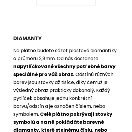
DIAMANTY
Na plátno budete sázet plastové diamantíky
o průměru 2,8mm. Od nás dostanete
napytlíčkované všechny potřebné barvy
speciálně pro váš obraz.
Odstínů různých
barev jsou stovky až tisíce, díky čemuž je
výsledný obraz prakticky dokonalý.
Každý
pytlíček obsahuje jednu konkrétní
barvu/odstín a je označen číslem, nebo
symbolem.
Celé plátno pokrývají stovky
symbolů a na ně pokládáte barevné
diamanty, které stejnému číslu, nebo