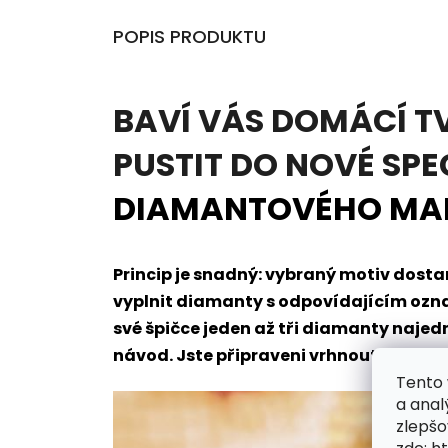
POPIS PRODUKTU
BAVÍ VÁS DOMÁCÍ T
PUSTIT DO NOVÉ SPE
DIAMANTOVÉHO MA
Princip je snadný: vybraný motiv dos
vyplnit diamanty s odpovídajícím oz
své špičce jeden až tři diamanty naje
návod. Jste připraveni vrhnout se do t
Tento 
a anal
zlepšo