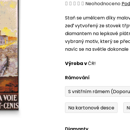
Průměrné
Neohodnoceno
Pod
hodnocení
Staň se umělcem díky malová
produktu
zeď vytvořený ze stovek třp
je
diamantem na lepkavé plátno
0,0
vybraný motiv, který se pře
z
navíc se na světle dokonale 
5
hvězdiček.
Výroba v
ČR!
Rámování
S vnitřním rámem (Dopor
Na kartonové desce
N
Diamanty