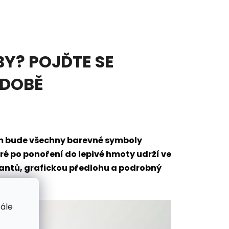
Y? POJĎTE SE
ODOBĚ
em bude všechny barevné symboly
eré po ponoření do lepivé hmoty udrží ve
mantů, grafickou předlohu a podrobný
tále