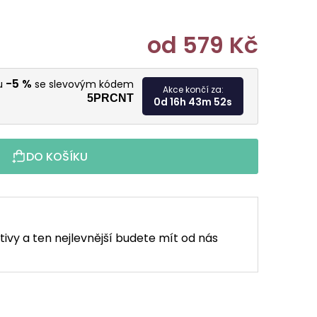
od
579 Kč
Měrná cen
-5 %
vu
se slevovým kódem
Akce končí za:
5PRCNT
0d 16h 43m 51s
DO KOŠÍKU
tivy a ten nejlevnější budete mít od nás