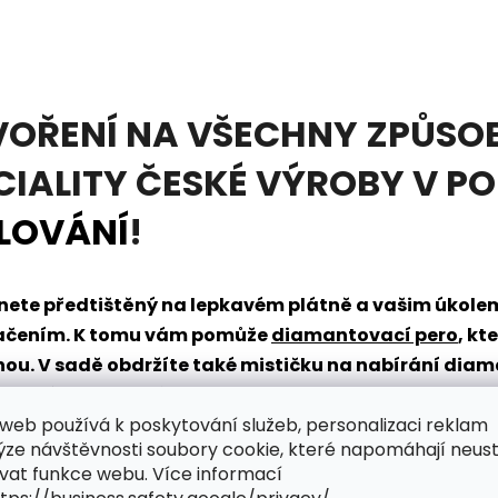
VOŘENÍ NA VŠECHNY ZPŮSOB
CIALITY ČESKÉ VÝROBY V P
LOVÁNÍ
!
tanete předtištěný na lepkavém plátně a vašim úkol
načením. K tomu vám pomůže
diamantovací pero
, kt
dnou. V sadě obdržíte také mističku na nabírání dia
řpytivého světa zábavy?
web používá k poskytování služeb, personalizaci reklam
ýze návštěvnosti soubory cookie, které napomáhají neus
vat funkce webu. Více informací