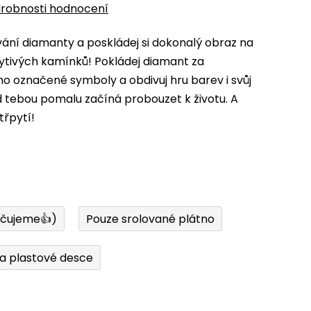
robnosti hodnocení
ní diamanty a poskládej si dokonalý obraz na
ytivých kamínků! Pokládej diamant za
 označené symboly a obdivuj hru barev i svůj
d tebou pomalu začíná probouzet k životu. A
třpytí!
učujeme👍)
Pouze srolované plátno
a plastové desce