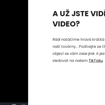
A UŽ JSTE VID
VIDEO?
Rádi natáčíme hravá krátká 
naší továrny... Podívejte se 
objeví se vám zase jiné. A je
sledovat na našem
TikToku
.