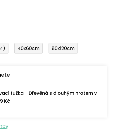
í⭐)
40x60cm
80x120cm
nete
ací tužka - Dřevěná s dlouhým hrotem v
9 Kč
atby