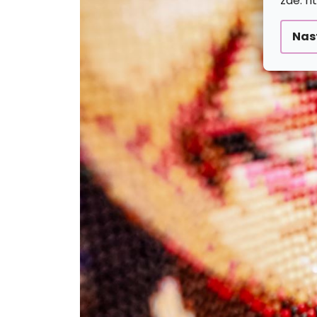
zde: h
Nas