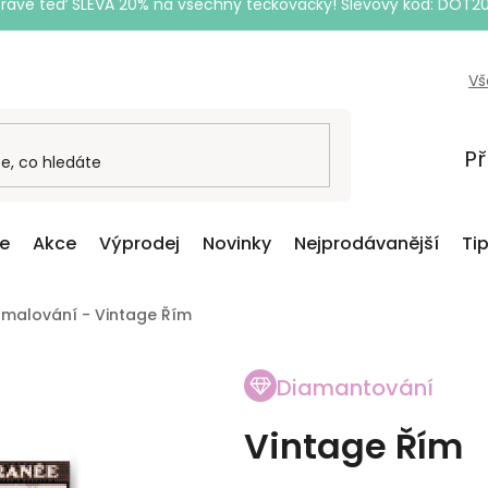
Právě teď SLEVA 20% na všechny tečkovačky! Slevový kód: DOT2
Vš
Př
ce
Akce
Výprodej
Novinky
Nejprodávanější
Ti
malování - Vintage Řím
Diamantování
Vintage Řím