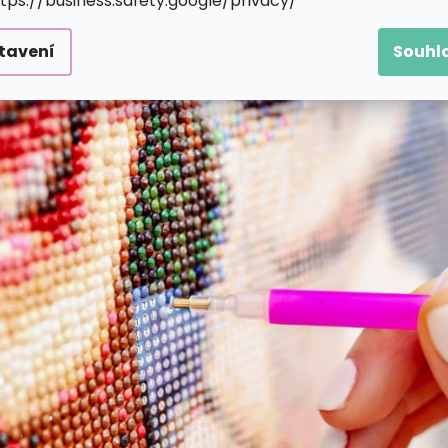
ttps://business.safety.google/privacy/
tavení
Souhl