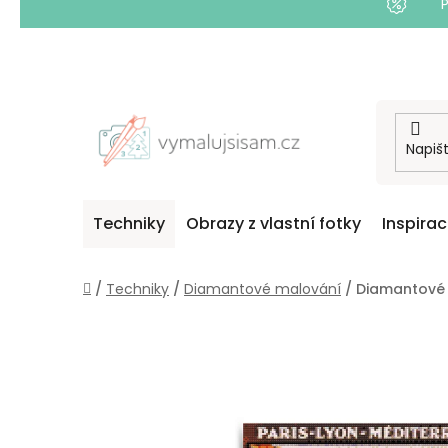
Přejít
na
obsah
Techniky
Obrazy z vlastní fotky
Inspira
Domů
/
Techniky
/
Diamantové malování
/
Diamantové 