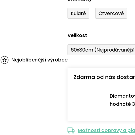
Kulaté
Čtvercové
Velikost
60x80cm (Nejprodávanějš
Nejoblíbenější výrobce
Zdarma od nás dosta
Diamantov
hodnotě 3
Možnosti dopravy a pl