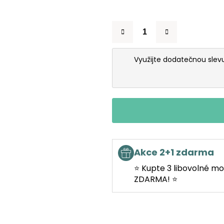
Využijte dodatečnou sle
Akce 2+1 zdarma
⭐ Kupte 3 libovolné mo
ZDARMA! ⭐