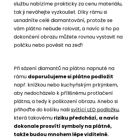
službu nabízíme prakticky za cenu materiálu,
tak ji neváhejte vyzkoušet. Díky rámu si
usnadníte celé diamantování, protože se
vám plátno nebude rolovat, a navíc si ho po
dokončení obrazu můžete rovnou vystavit na
poličku nebo pověsit na zeď!
Při sázení diamantů na plátno napnuté na
rámu
doporučujeme si plátno podložit
např. knížkou nebo kuchyňským prkýnkem,
aby nedocházelo k přílišnému protlačení
plátna, a tedy k poškození obrazu. Anebo si
přihoďte do košíku naši
svítící LED podložku
,
která takovému
riziku předchází, a navíc
dokonale prosvítí symboly na plátně,
takže budou mnohem lépe viditelné.