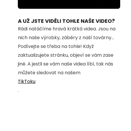
Loaded
:
Unmute
100.00%
A UŽ JSTE VIDĚLI TOHLE NAŠE VIDEO?
Rádi natáčíme hravá krátká videa. Jsou na
nich naše výrobky, záběry z naší továrny...
Podívejte se třeba na tohle! Když
zaktualizujete stránku, objeví se vám zase
jiné. A jestli se vám naše videa líbí, tak nás
můžete sledovat na našem
TikToku
.