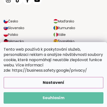
Česko
Maďarsko
Slovensko
Rumunsko
Polsko
Itálie
Německo
Španělsko
Velká Británie
Rakousko
Tento web používá k poskytování služeb,
personalizaci reklam a analýze návštěvnosti soubory
cookie, které napomáhají neustále zlepšovat funkce
SPOLEHLIVÉ MOŽNOSTI DOPRAVY
webu. Více informací
zde: https://business.safety.google/privacy/
BEZPEČNÉ MOŽNOSTI PLATBY
Nastavení
Souhlasím
Copyright 2026
Vymalujsisam.cz
. Všechna práva vyhrazena.
Vytvořil Shoptet Premium
|
Upravilo
FV STUDIO