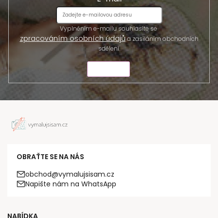
Vyplněním e-mailu souhlasíte se
zpracováním osobních údajů
a zasíláním obchodních
sdělení.
ODESLAT
OBRAŤTE SE NA NÁS
obchod@vymalujsisam.cz
Napište nám na WhatsApp
NABÍDKA