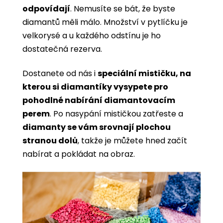
odpovídají
. Nemusíte se bát, že byste
diamantů měli málo. Množství v pytlíčku je
velkorysé a u každého odstínu je ho
dostatečná rezerva.
Dostanete od nás i
speciální mističku, na
kterou si diamantíky vysypete pro
pohodlné nabírání diamantovacím
perem
. Po nasypání mističkou zatřeste a
diamanty se vám srovnají plochou
stranou dolů
, takže je můžete hned začít
nabírat a pokládat na obraz.