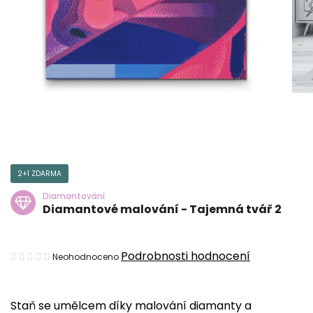
2+1 ZDARMA
Diamantování
Diamantové malování - Tajemná tvář 2
Průměrné
Podrobnosti hodnocení
Neohodnoceno
hodnocení
produktu
Staň se umělcem díky malování diamanty a
je