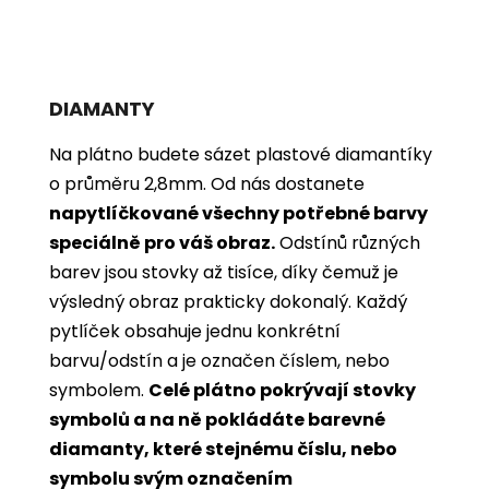
DIAMANTY
Na plátno budete sázet plastové diamantíky
o průměru 2,8mm. Od nás dostanete
napytlíčkované všechny potřebné barvy
speciálně pro váš obraz.
Odstínů různých
barev jsou stovky až tisíce, díky čemuž je
výsledný obraz prakticky dokonalý.
Každý
pytlíček obsahuje jednu konkrétní
barvu/odstín a je označen číslem, nebo
symbolem.
Celé plátno pokrývají stovky
symbolů a na ně pokládáte barevné
diamanty, které stejnému číslu, nebo
symbolu svým označením