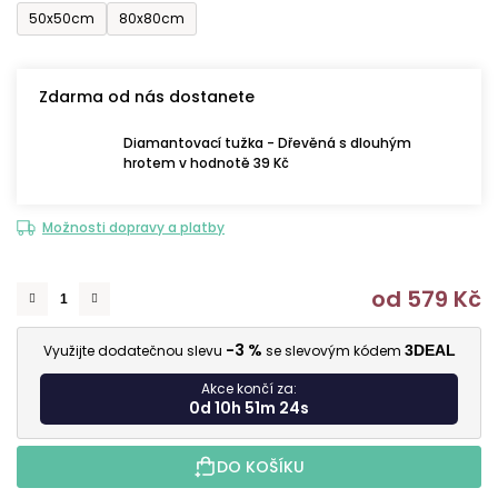
50x50cm
80x80cm
Zdarma od nás dostanete
Diamantovací tužka - Dřevěná s dlouhým
hrotem v hodnotě 39 Kč
Možnosti dopravy a platby
od
579 Kč
M
-3 %
Využijte dodatečnou slevu
se slevovým kódem
3DEAL
Akce končí za:
0d 10h 51m 23s
DO KOŠÍKU