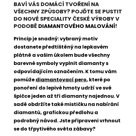
BAVÍ VÁS DOMÁCÍ TVOŘENÍ NA
VŠECHNY ZPŮSOBY? POJĎTE SE PUSTIT
DO NOVÉ SPECIALITY ČESKÉ VÝROBY V
PODOBĚ
DIAMANTOVÉHO MALOVÁNÍ
!
Princip je snadný: vybraný motiv
dostanete předtištěný na lepkavém
plátně a vašim úkolem bude všechny
barevné symboly vyplnit diamanty s
odpovídajícím označením. K tomu vám
pomůže
diamantovací pero
, které po
ponoření do lepivé hmoty udrží ve své
špičce jeden až tři diamanty najednou. V
sadě obdržíte také mističku na nabírání
diamantů, grafickou předlohu a
podrobný návod. Jste připraveni vrhnout
se do třpytivého světa zábavy?