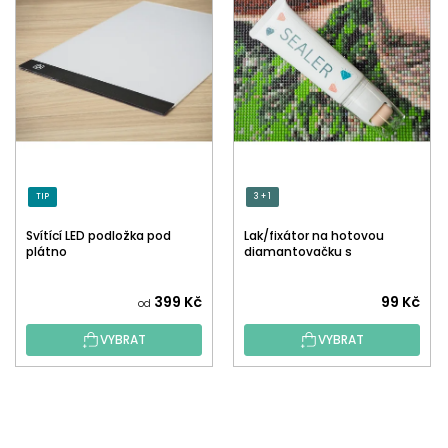
TIP
3 + 1
Svítící LED podložka pod
Lak/fixátor na hotovou
plátno
diamantovačku s
aplikátorem
Průměrné
399 Kč
99 Kč
od
hodnocení
VYBRAT
VYBRAT
produktu
je
5,0
Z
z
Á
5
P