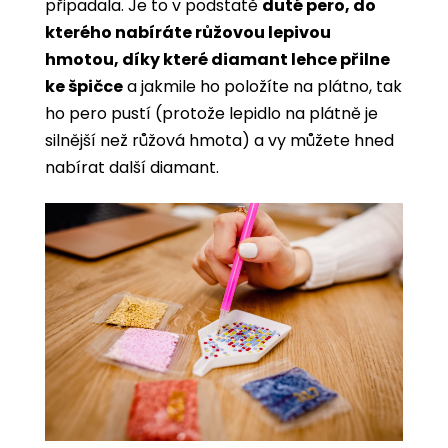
připadala. Je to v podstatě
duté pero, do
kterého nabíráte růžovou lepivou
hmotou, díky které diamant lehce přilne
ke špičce
a jakmile ho položíte na plátno, tak
ho pero pustí (protože lepidlo na plátně je
silnější než růžová hmota) a vy můžete hned
nabírat další diamant.