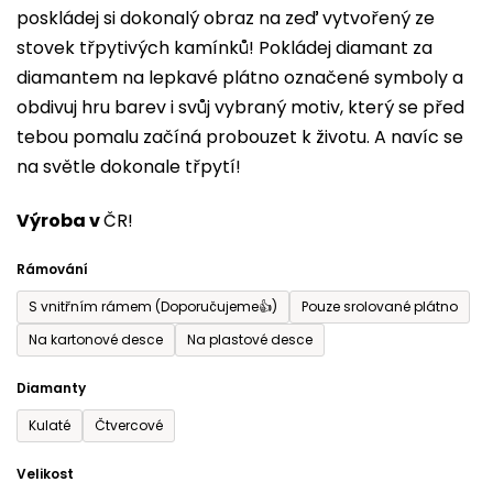
poskládej si dokonalý obraz na zeď vytvořený ze
0,0
stovek třpytivých kamínků! Pokládej diamant za
z
diamantem na lepkavé plátno označené symboly a
5
obdivuj hru barev i svůj vybraný motiv, který se před
hvězdiček.
tebou pomalu začíná probouzet k životu. A navíc se
na světle dokonale třpytí!
Výroba v
ČR!
Rámování
S vnitřním rámem (Doporučujeme👍)
Pouze srolované plátno
Na kartonové desce
Na plastové desce
Diamanty
Kulaté
Čtvercové
Velikost