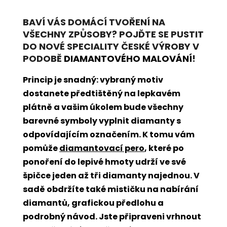
BAVÍ VÁS DOMÁCÍ TVOŘENÍ NA
VŠECHNY ZPŮSOBY? POJĎTE SE PUSTIT
DO NOVÉ SPECIALITY ČESKÉ VÝROBY V
PODOBĚ
DIAMANTOVÉHO MALOVÁNÍ
!
Princip je snadný: vybraný motiv
dostanete předtištěný na lepkavém
plátně a vašim úkolem bude všechny
barevné symboly vyplnit diamanty s
odpovídajícím označením. K tomu vám
pomůže
diamantovací pero
, které po
ponoření do lepivé hmoty udrží ve své
špičce jeden až tři diamanty najednou. V
sadě obdržíte také mističku na nabírání
diamantů, grafickou předlohu a
podrobný návod. Jste připraveni vrhnout