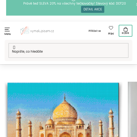
Přejít
Právě teď SLEVA 20% na všechny tečkovačky! Slevový kód: DOT20
DETAIL AKCE
na
obsah
Přihlásit se
KOŠÍK
Přání
Menu
Domů
/
Techniky
/
Diamantové malování
/
Diamantové
malování - Taj Mahal