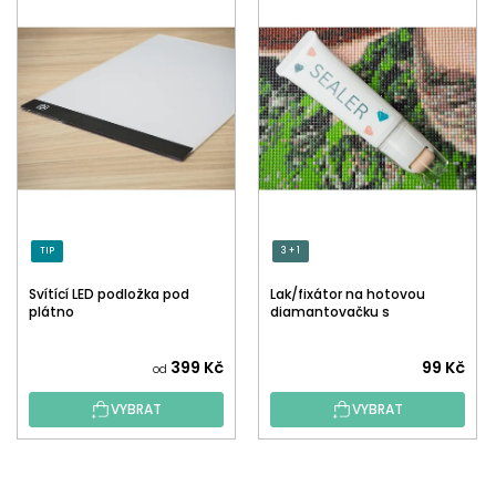
TIP
3 + 1
Svítící LED podložka pod
Lak/fixátor na hotovou
plátno
diamantovačku s
aplikátorem
Průměrné
399 Kč
99 Kč
od
hodnocení
VYBRAT
VYBRAT
produktu
je
5,0
Z
z
Á