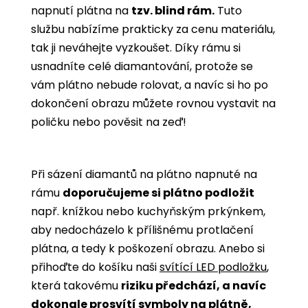
napnutí plátna na
tzv. blind rám.
Tuto
službu nabízíme prakticky za cenu materiálu,
tak ji neváhejte vyzkoušet. Díky rámu si
usnadníte celé diamantování, protože se
vám plátno nebude rolovat, a navíc si ho po
dokončení obrazu můžete rovnou vystavit na
poličku nebo pověsit na zeď!
Při sázení diamantů na plátno napnuté na
rámu
doporučujeme si plátno podložit
např. knížkou nebo kuchyňským prkýnkem,
aby nedocházelo k přílišnému protlačení
plátna, a tedy k poškození obrazu. Anebo si
přihoďte do košíku naši
svítící LED podložku
,
která takovému
riziku předchází, a navíc
dokonale prosvítí symboly na plátně,