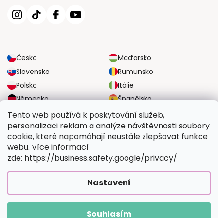
Česko
Maďarsko
Slovensko
Rumunsko
Polsko
Itálie
Německo
Španělsko
Velká Británie
Rakousko
Tento web používá k poskytování služeb,
personalizaci reklam a analýze návštěvnosti soubory
cookie, které napomáhají neustále zlepšovat funkce
SPOLEHLIVÉ MOŽNOSTI DOPRAVY
webu. Více informací
zde: https://business.safety.google/privacy/
BEZPEČNÉ MOŽNOSTI PLATBY
Nastavení
Souhlasím
Copyright 2026
Vymalujsisam.cz
. Všechna práva vyhrazena.