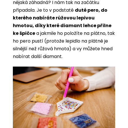
nějaká záhadná? I nám tak na začátku
připadala. Je to v podstatě
duté pero, do
kterého nabíráte růžovou lepivou
hmotou, díky které diamant lehce přilne
ke špičce
a jakmile ho položíte na plátno, tak
ho pero pustí (protože lepidlo na plátně je
silnější než růžová hmota) a vy můžete hned
nabírat další diamant.