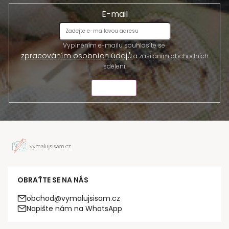
E-mail
Vyplněním e-mailu souhlasíte se
zpracováním osobních údajů
a zasíláním obchodních
sdělení.
ODESLAT
OBRAŤTE SE NA NÁS
obchod@vymalujsisam.cz
Napište nám na WhatsApp