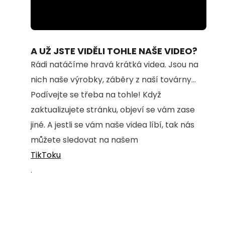
Loaded
:
Unmute
28.45%
A UŽ JSTE VIDĚLI TOHLE NAŠE VIDEO?
Rádi natáčíme hravá krátká videa. Jsou na
nich naše výrobky, záběry z naší továrny...
Podívejte se třeba na tohle! Když
zaktualizujete stránku, objeví se vám zase
jiné. A jestli se vám naše videa líbí, tak nás
můžete sledovat na našem
TikToku
.