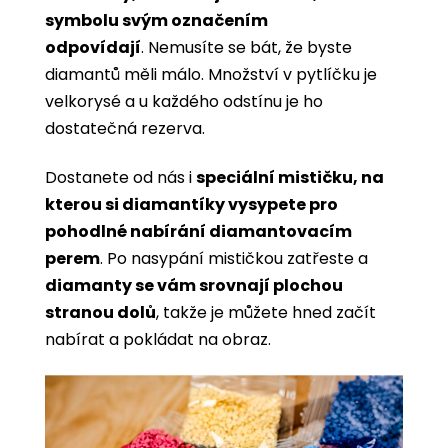
symbolu svým označením
odpovídají
. Nemusíte se bát, že byste
diamantů měli málo. Množství v pytlíčku je
velkorysé a u každého odstínu je ho
dostatečná rezerva.
Dostanete od nás i
speciální mističku, na
kterou si diamantíky vysypete pro
pohodlné nabírání diamantovacím
perem
. Po nasypání mističkou zatřeste a
diamanty se vám srovnají plochou
stranou dolů
, takže je můžete hned začít
nabírat a pokládat na obraz.