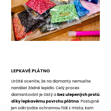
LEPKAVÉ PLÁTNO
Určitě oceníte, že na diamanty nemusíte
nanášet žádné lepidlo. Celý proces
diamantování je čistý a
bez ulepených prstů
díky lepkavému povrchu plátna
. Postupně
jen odkrýváte ochrannou fólii z místa, kam