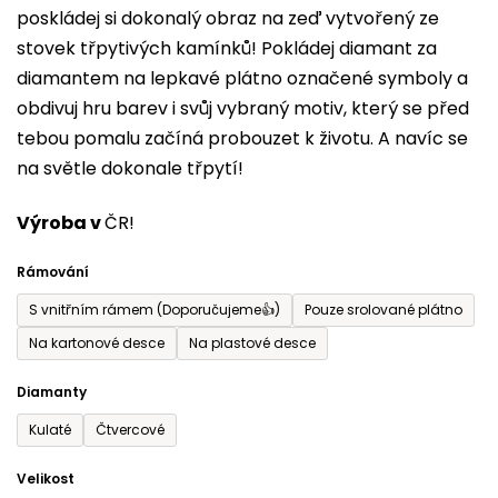
poskládej si dokonalý obraz na zeď vytvořený ze
0,0
stovek třpytivých kamínků! Pokládej diamant za
z
diamantem na lepkavé plátno označené symboly a
5
obdivuj hru barev i svůj vybraný motiv, který se před
hvězdiček.
tebou pomalu začíná probouzet k životu. A navíc se
na světle dokonale třpytí!
Výroba v
ČR!
Rámování
S vnitřním rámem (Doporučujeme👍)
Pouze srolované plátno
Na kartonové desce
Na plastové desce
Diamanty
Kulaté
Čtvercové
Velikost