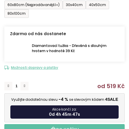
60x80cm (Nejprodávanější⭐)
30x40cm
40x50cm
80x100cm
Zdarma od nás dostanete
Diamantovací tužka - Dřevěná s dlouhým
hrotem v hodnotě 39 Kč
Možnosti dopravy a platby
od
519 Kč
M
-4 %
Využijte dodatečnou slevu
se slevovým kódem
4SALE
Akce končí za:
0d 4h 45m 46s