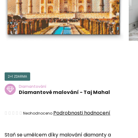
2+1 ZDARMA
Diamantování
Diamantové malování - Taj Mahal
Průměrné
Podrobnosti hodnocení
Neohodnoceno
hodnocení
produktu
Staň se umělcem díky malování diamanty a
je