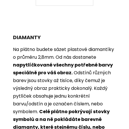
DIAMANTY
Na plátno budete sázet plastové diamantíky
o průměru 2,8mm. Od nás dostanete
napytlíčkované všechny potřebné barvy
speciálně pro váš obraz.
Odstínů různých
barev jsou stovky až tisíce, díky čemuž je
výsledný obraz prakticky dokonalý.
Každý
pytlíček obsahuje jednu konkrétní
barvu/odstín a je označen číslem, nebo
symbolem.
Celé plátno pokrývají stovky
symbolů a na ně pokládáte barevné
diamanty, které stejnému číslu, nebo