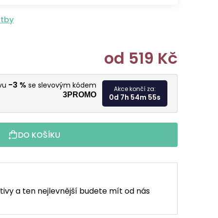
atby
od
519 Kč
Měrná cen
-3 %
evu
se slevovým kódem
Akce končí za:
3PROMO
0d 7h 54m 53s
DO KOŠÍKU
tivy a ten nejlevnější budete mít od nás