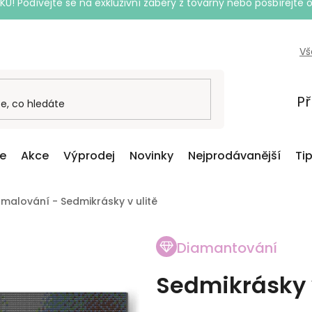
Podívejte se na exkluzivní záběry z továrny nebo posbírejte o
Vš
Př
ce
Akce
Výprodej
Novinky
Nejprodávanější
Ti
malování - Sedmikrásky v ulitě
Diamantování
Sedmikrásky v