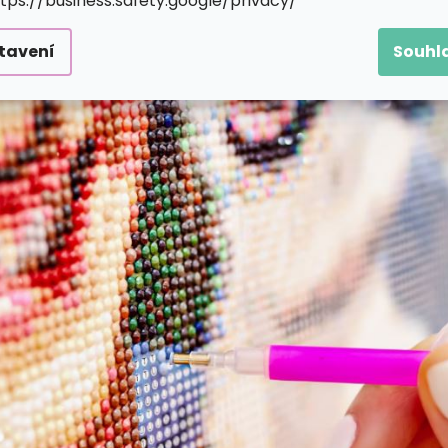
ttps://business.safety.google/privacy/
tavení
Souhl