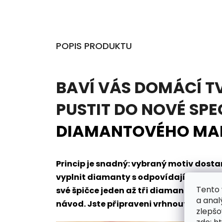
POPIS PRODUKTU
BAVÍ VÁS DOMÁCÍ T
PUSTIT DO NOVÉ SPE
DIAMANTOVÉHO MA
Princip je snadný: vybraný motiv dos
vyplnit diamanty s odpovídajícím oz
Tento 
své špičce jeden až tři diamanty naje
a anal
návod. Jste připraveni vrhnout se do t
zlepšo