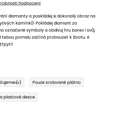
robnosti hodnocení
ní diamanty a poskládej si dokonalý obraz na
ytivých kamínků! Pokládej diamant za
 označené symboly a obdivuj hru barev i svůj
d tebou pomalu začíná probouzet k životu. A
třpytí!
učujeme👍)
Pouze srolované plátno
a plastové desce