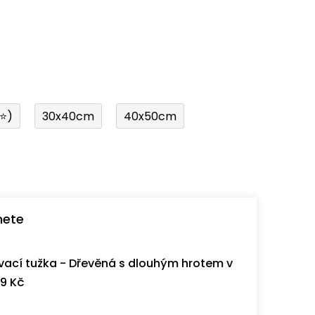
í⭐)
30x40cm
40x50cm
nete
ací tužka - Dřevěná s dlouhým hrotem v
9 Kč