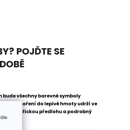
Y? POJĎTE SE
ODOBĚ
em bude všechny barevné symboly
eré po ponoření do lepivé hmoty udrží ve
mantů, grafickou předlohu a podrobný
tále