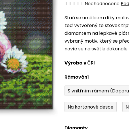
Průměrné
Neohodnoceno
Pod
hodnocení
Staň se umělcem díky malová
produktu
zeď vytvořený ze stovek třp
je
diamantem na lepkavé plátno
0,0
vybraný motiv, který se pře
z
navíc se na světle dokonale 
5
hvězdiček.
Výroba v
ČR!
Rámování
S vnitřním rámem (Dopor
Na kartonové desce
N
Diamanty