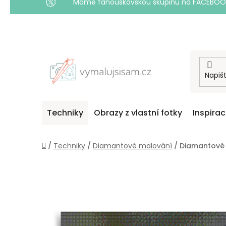
Máme fanouškovskou skupinu na FACEBOOKU! 
Přejít
na
obsah
Techniky
Obrazy z vlastní fotky
Inspira
Domů
/
Techniky
/
Diamantové malování
/
Diamantové 