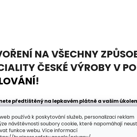
VOŘENÍ NA VŠECHNY ZPŮSOB
CIALITY ČESKÉ VÝROBY V P
LOVÁNÍ
!
tanete předtištěný na lepkavém plátně a vašim úkol
načením. K tomu vám pomůže
diamantovací pero
, kt
web používá k poskytování služeb, personalizaci reklam
dnou. V sadě obdržíte také mističku na nabírání dia
ýze návštěvnosti soubory cookie, které napomáhají neus
řpytivého světa zábavy?
vat funkce webu. Více informací