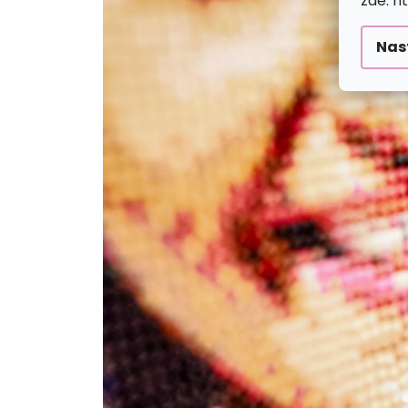
zde: h
Nas