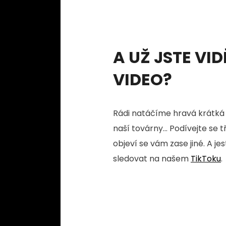
A UŽ JSTE VID
VIDEO?
Rádi natáčíme hravá krátká 
naší továrny... Podívejte se 
objeví se vám zase jiné. A je
sledovat na našem
TikToku
.