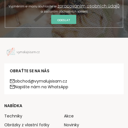
zpracováním osobních údajů
Vyplněním e-mailu souhlasíte se
a zasíláním obchodních sdělení.
ODESLAT
OBRAŤTE SE NA NÁS
obchod@vymalujsisam.cz
Napište nám na WhatsApp
NABÍDKA
Techniky
Akce
Obrázky z vlastní fotky
Novinky