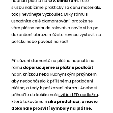
napnutí plátna na
tzv. blind rám.
Tuto
službu nabízíme prakticky za cenu materiálu,
tak ji neváhejte vyzkoušet. Díky rámu si
usnadníte celé diamantování, protože se
vám plátno nebude rolovat, a navíc si ho po
dokončení obrazu můžete rovnou vystavit na
poličku nebo pověsit na zeď!
Při sázení diamantů na plátno napnuté na
rámu
doporučujeme si plátno podložit
např. knížkou nebo kuchyňským prkýnkem,
aby nedocházelo k přílišnému protlačení
plátna, a tedy k poškození obrazu. Anebo si
přihoďte do košíku naši
svítící LED podložku
,
která takovému
riziku předchází, a navíc
dokonale prosvítí symboly na plátně,