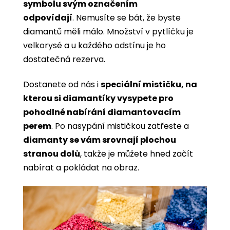
symbolu svým označením
odpovídají
. Nemusíte se bát, že byste
diamantů měli málo. Množství v pytlíčku je
velkorysé a u každého odstínu je ho
dostatečná rezerva.
Dostanete od nás i
speciální mističku, na
kterou si diamantíky vysypete pro
pohodlné nabírání diamantovacím
perem
. Po nasypání mističkou zatřeste a
diamanty se vám srovnají plochou
stranou dolů
, takže je můžete hned začít
nabírat a pokládat na obraz.