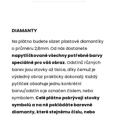
DIAMANTY
Na plátno budete sázet plastové diamantíky
o průměru 2,8mm. Od nás dostanete
napytlíčkované všechny potřebné barvy
speciálně pro váš obraz.
Odstínů různých
barev jsou stovky až tisíce, díky čemuž je
výsledný obraz prakticky dokonalý.
Každý
pytlíček obsahuje jednu konkrétní
barvu/odstín a je označen číslem, nebo
symbolem.
Celé plátno pokrývají stovky
symbolů a na ně pokládáte barevné
diamanty, které stejnému číslu, nebo