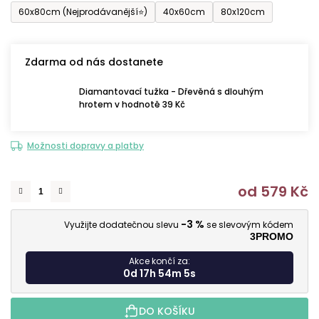
60x80cm (Nejprodávanější⭐)
40x60cm
80x120cm
Zdarma od nás dostanete
Diamantovací tužka - Dřevěná s dlouhým
hrotem v hodnotě 39 Kč
Možnosti dopravy a platby
od
579 Kč
M
-3 %
Využijte dodatečnou slevu
se slevovým kódem
3PROMO
Akce končí za:
0d 17h 54m 3s
DO KOŠÍKU