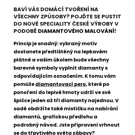
BAVÍ VÁS DOMÁCÍ TVOŘENÍ NA
VŠECHNY ZPŮSOBY? POJĎTE SE PUSTIT
DO NOVÉ SPECIALITY ČESKÉ VÝROBY V
PODOBĚ
DIAMANTOVÉHO MALOVÁNÍ
!
Princip je snadný: vybraný motiv
dostanete předtištěný na lepkavém
plátně a vašim úkolem bude všechny
barevné symboly vyplnit diamanty s
odpovídajícím označením. K tomu vám
pomůže
diamantovací pero
, které po
ponoření do lepivé hmoty udrží ve své
špičce jeden až tři diamanty najednou. V
sadě obdržíte také mističku na nabírání
diamantů, grafickou předlohu a
podrobný návod. Jste připraveni vrhnout
se do třpytivého světa zábavy?