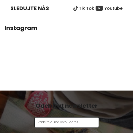
5
P
hvězdiček.
SLEDUJTE NÁS
Tik Tok
Youtube
A
T
Í
Instagram
Odebírat newsletter