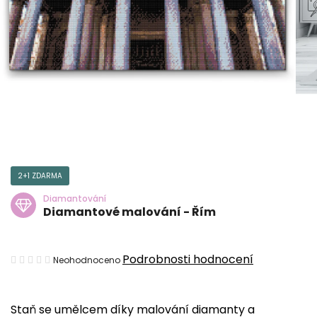
2+1 ZDARMA
Diamantování
Diamantové malování - Řím
Průměrné
Podrobnosti hodnocení
Neohodnoceno
hodnocení
produktu
Staň se umělcem díky malování diamanty a
je