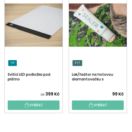
TIP
3 + 1
Svítící LED podložka pod
Lak/fixátor na hotovou
plátno
diamantovačku s
aplikátorem
Průměrné
399 Kč
99 Kč
od
hodnocení
VYBRAT
VYBRAT
produktu
je
5,0
Z
z
Á