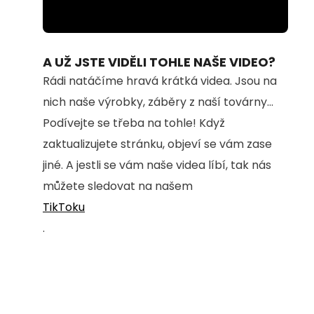
Loaded
:
Unmute
28.87%
A UŽ JSTE VIDĚLI TOHLE NAŠE VIDEO?
Rádi natáčíme hravá krátká videa. Jsou na
nich naše výrobky, záběry z naší továrny...
Podívejte se třeba na tohle! Když
zaktualizujete stránku, objeví se vám zase
jiné. A jestli se vám naše videa líbí, tak nás
můžete sledovat na našem
TikToku
.