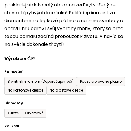
poskládej si dokonalý obraz na zeď vytvořený ze
0,0
stovek třpytivých kamínků! Pokládej diamant za
z
diamantem na lepkavé plátno označené symboly a
5
obdivuj hru barev i svůj vybraný motiv, který se před
hvězdiček.
tebou pomalu začíná probouzet k životu. A navíc se
na světle dokonale třpytí!
Výroba v
ČR!
Rámování
S vnitřním rámem (Doporučujeme👍)
Pouze srolované plátno
Na kartonové desce
Na plastové desce
Diamanty
Kulaté
Čtvercové
Velikost