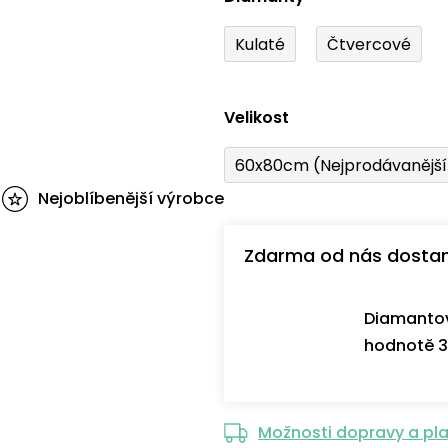
Kulaté
Čtvercové
Velikost
60x80cm (Nejprodávanějš
Nejoblíbenější výrobce
Zdarma od nás dosta
Diamantov
hodnotě 3
Možnosti dopravy a pl