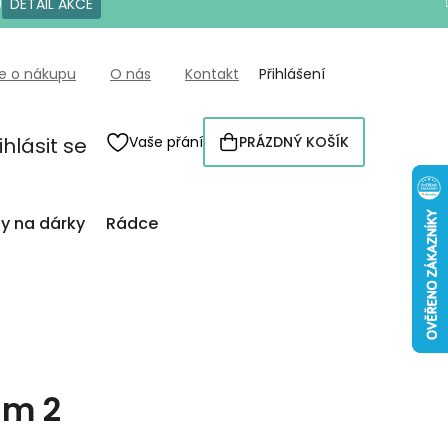
0
DETAIL AKCE
e o nákupu
O nás
Kontakt
Přihlášení
ihlásit se
Vaše přání
PRÁZDNÝ KOŠÍK
NÁKUPNÍ
KOŠÍK
py na dárky
Rádce
um 2