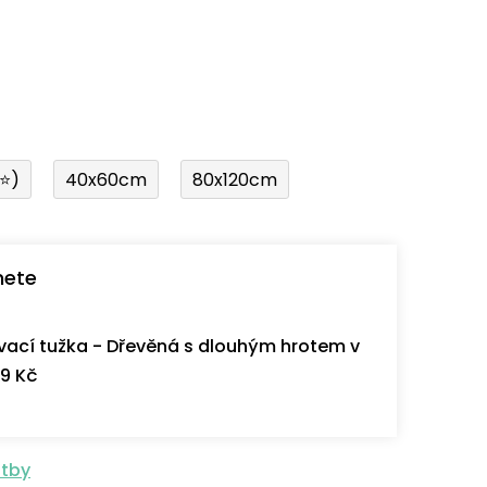
í⭐)
40x60cm
80x120cm
nete
ací tužka - Dřevěná s dlouhým hrotem v
9 Kč
atby