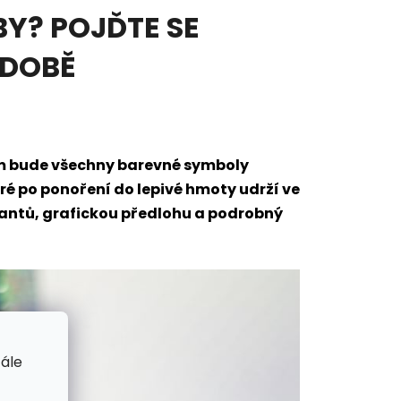
Y? POJĎTE SE
ODOBĚ
em bude všechny barevné symboly
eré po ponoření do lepivé hmoty udrží ve
mantů, grafickou předlohu a podrobný
tále