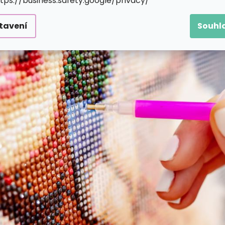
ttps://business.safety.google/privacy/
tavení
Souhl