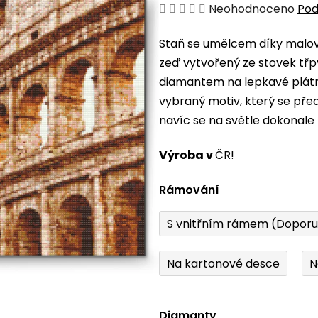
Průměrné
Neohodnoceno
Pod
hodnocení
Staň se umělcem díky malová
produktu
zeď vytvořený ze stovek třp
je
diamantem na lepkavé plátno
0,0
vybraný motiv, který se pře
z
navíc se na světle dokonale 
5
hvězdiček.
Výroba v
ČR!
Rámování
S vnitřním rámem (Dopor
Na kartonové desce
N
Diamanty