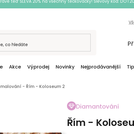
Právě teď SLEVA 20% na všechny tečkovačky! Slevový kód: DOT2
Vš
Př
ce
Akce
Výprodej
Novinky
Nejprodávanější
Ti
malování - Řím - Koloseum 2
Diamantování
Řím - Kolose