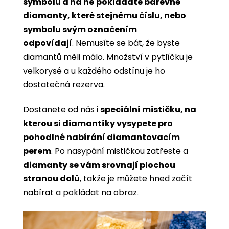
symbolů a na ně pokládáte barevné
diamanty, které stejnému číslu, nebo
symbolu svým označením
odpovídají
. Nemusíte se bát, že byste
diamantů měli málo. Množství v pytlíčku je
velkorysé a u každého odstínu je ho
dostatečná rezerva.
Dostanete od nás i
speciální mističku, na
kterou si diamantíky vysypete pro
pohodlné nabírání diamantovacím
perem
. Po nasypání mističkou zatřeste a
diamanty se vám srovnají plochou
stranou dolů
, takže je můžete hned začít
nabírat a pokládat na obraz.