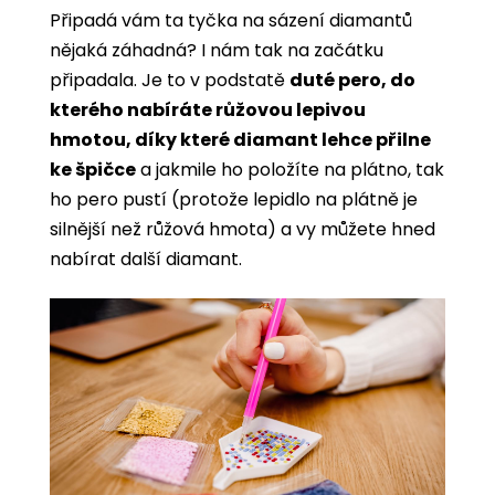
Připadá vám ta tyčka na sázení diamantů
nějaká záhadná? I nám tak na začátku
připadala. Je to v podstatě
duté pero, do
kterého nabíráte růžovou lepivou
hmotou, díky které diamant lehce přilne
ke špičce
a jakmile ho položíte na plátno, tak
ho pero pustí (protože lepidlo na plátně je
silnější než růžová hmota) a vy můžete hned
nabírat další diamant.