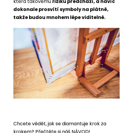
která takovému
riziku předchází, a navíc
dokonale prosvítí symboly na plátně,
takže budou mnohem lépe viditelné.
Chcete vědět, jak se diamantuje krok za
krokem?
Přečtěte si náš NÁVOD!