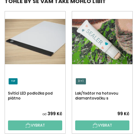
TOHLE BY SE VÁM TAKÉ MOHLO LÍBIT
TIP
3 + 1
Svítící LED podložka pod
Lak/fixátor na hotovou
plátno
diamantovačku s
aplikátorem
Průměrné
399 Kč
99 Kč
od
hodnocení
VYBRAT
VYBRAT
produktu
je