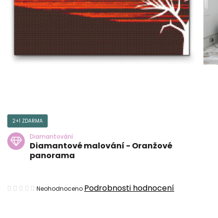
2+1 ZDARMA
Diamantování
Diamantové malování - Oranžové
panorama
Průměrné
Podrobnosti hodnocení
Neohodnoceno
hodnocení
produktu