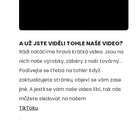
Loaded
:
Unmute
100.00%
A UŽ JSTE VIDĚLI TOHLE NAŠE VIDEO?
Rádi natáčíme hravá krátká videa. Jsou na
nich naše výrobky, záběry z naší továrny...
Podívejte se třeba na tohle! Když
zaktualizujete stránku, objeví se vám zase
jiné. A jestli se vám naše videa líbí, tak nás
můžete sledovat na našem
TikToku
.