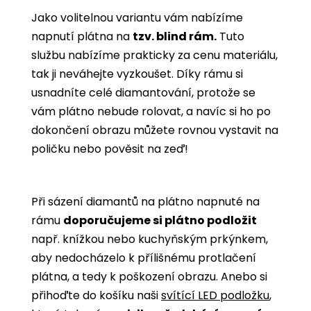
Jako volitelnou variantu vám nabízíme
napnutí plátna na
tzv. blind rám.
Tuto
službu nabízíme prakticky za cenu materiálu,
tak ji neváhejte vyzkoušet. Díky rámu si
usnadníte celé diamantování, protože se
vám plátno nebude rolovat, a navíc si ho po
dokončení obrazu můžete rovnou vystavit na
poličku nebo pověsit na zeď!
Při sázení diamantů na plátno napnuté na
rámu
doporučujeme si plátno podložit
např. knížkou nebo kuchyňským prkýnkem,
aby nedocházelo k přílišnému protlačení
plátna, a tedy k poškození obrazu. Anebo si
přihoďte do košíku naši
svítící LED podložku
,