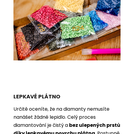
LEPKAVÉ PLÁTNO
Určitě oceníte, že na diamanty nemusíte
nanášet žádné lepidlo. Celý proces
diamantování je čistý a
bez ulepených prstů
díky lepkavému povrchu plátna
. Postupně