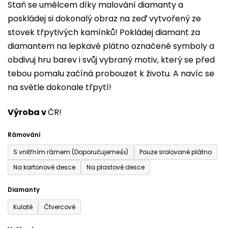
Staň se umělcem díky malování diamanty a
je
poskládej si dokonalý obraz na zeď vytvořený ze
0,0
stovek třpytivých kamínků! Pokládej diamant za
z
diamantem na lepkavé plátno označené symboly a
5
obdivuj hru barev i svůj vybraný motiv, který se před
hvězdiček.
tebou pomalu začíná probouzet k životu. A navíc se
na světle dokonale třpytí!
Výroba v
ČR!
Rámování
S vnitřním rámem (Doporučujeme👍)
Pouze srolované plátno
Na kartonové desce
Na plastové desce
Diamanty
Kulaté
Čtvercové