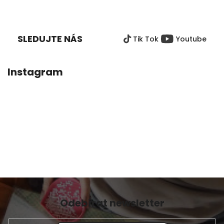
5,0
Z
z
Á
5
P
hvězdiček.
SLEDUJTE NÁS
Tik Tok
Youtube
A
T
Í
Instagram
Odebírat newsletter