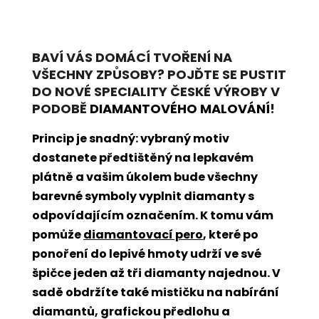
BAVÍ VÁS DOMÁCÍ TVOŘENÍ NA
VŠECHNY ZPŮSOBY? POJĎTE SE PUSTIT
DO NOVÉ SPECIALITY ČESKÉ VÝROBY V
PODOBĚ
DIAMANTOVÉHO MALOVÁNÍ
!
Princip je snadný: vybraný motiv
dostanete předtištěný na lepkavém
plátně a vašim úkolem bude všechny
barevné symboly vyplnit diamanty s
odpovídajícím označením. K tomu vám
pomůže
diamantovací pero
, které po
ponoření do lepivé hmoty udrží ve své
špičce jeden až tři diamanty najednou. V
sadě obdržíte také mističku na nabírání
diamantů, grafickou předlohu a