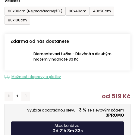
Velikost
60x80cm (Nejprodávanější⭐)
30x40cm
40x50cm
80x100cm
Zdarma od nás dostanete
Diamantovací tužka - Dřevěná s dlouhým
hrotem v hodnotě 39 Kč
Možnosti dopravy a platby
od
519 Kč
M
-3 %
Využijte dodatečnou slevu
se slevovým kódem
3PROMO
Akce končí za:
0d 21h 3m 32s